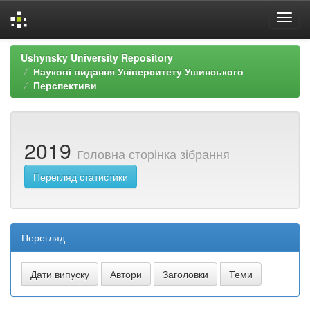
Skip
Ushynsky University Repository
navigation
Наукові видання Університету Ушинського
Перспективи
2019
Головна сторінка зібрання
Перегляд статистики
Перегляд