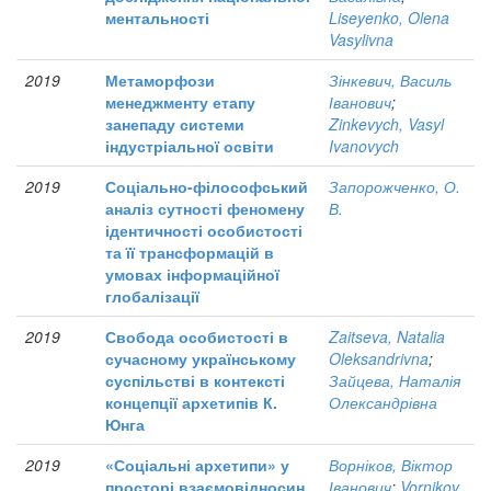
ментальності
Liseyenko, Olena
Vasylivna
2019
Метаморфози
Зінкевич, Василь
менеджменту етапу
Іванович
;
занепаду системи
Zinkevych, Vasyl
індустріальної освіти
Ivanovych
2019
Соціально-філософський
Запорожченко, О.
аналіз сутності феномену
В.
ідентичності особистості
та її трансформацій в
умовах інформаційної
глобалізації
2019
Свобода особистості в
Zaitseva, Natalia
сучасному українському
Oleksandrivna
;
суспільстві в контексті
Зайцева, Наталія
концепції архетипів К.
Олександрівна
Юнга
2019
«Соціальні архетипи» у
Ворніков, Віктор
просторі взаємовідносин
Іванович
;
Vornikov,