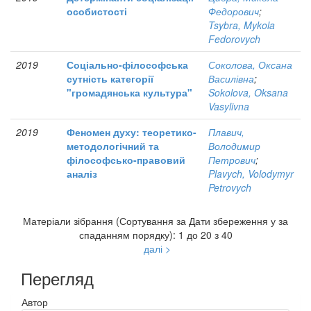
особистості
Федорович
;
Tsybra, Mykola
Fedorovych
2019
Соціально-філософська
Соколова, Оксана
сутність категорії
Василівна
;
"громадянська культура"
Sokolova, Oksana
Vasylivna
2019
Феномен духу: теоретико-
Плавич,
методологічний та
Володимир
філософсько-правовий
Петрович
;
аналіз
Plavych, Volodymyr
Petrovych
Матеріали зібрання (Сортування за Дати збереження у за
спаданням порядку): 1 до 20 з 40
далі >
Перегляд
Автор