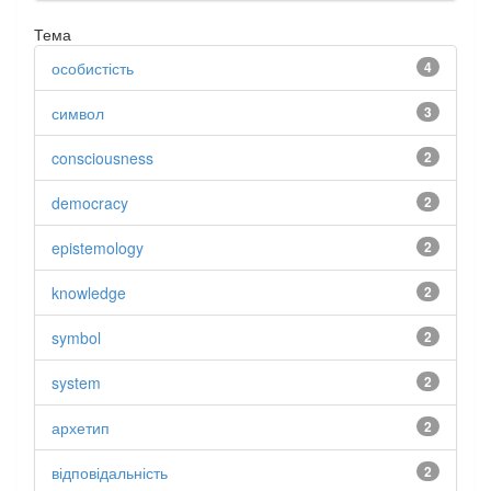
Тема
особистість
4
символ
3
consciousness
2
democracy
2
epistemology
2
knowledge
2
symbol
2
system
2
архетип
2
відповідальність
2