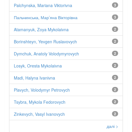
Palchynska, Mariana Viktorivna
3
Пальчинська, Мар’яна Вікторівна
3
Atamanyuk, Zoya Mykolaivna
2
Borinshteyn, Yevgen Ruslavovych
2
Dymchuk, Anatoly Volodymyrovych
2
Losyk, Oresta Mykolaivna
2
Madi, Halyna Ivanivna
2
Plavych, Volodymyr Petrovych
2
Tsybra, Mykola Fedorovych
2
Zinkevych, Vasyl Ivanovych
2
далі >