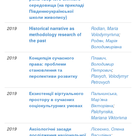
середовища (на прикладі
Південноукраїнської
школи живопису)
2019
Historical narrative as
Rodian, Maria
methodology research of
Volodymyrivna
;
the past
Родян, Марія
Володимирівна
2019
Концепція сучасного
Плавич,
права: проблеми
Володимир
становлення та
Петрович
;
перспективи розвитку
Plavych, Volodymyr
Petrovych
2019
Екзистенції віртуального
Пальчинська,
простору в сучасних
Мар’яна
соціокультурних умовах
Вікторівна
;
Palchynska,
Mariana Viktorivna
2019
Аксіологічні засади
Лісеєнко, Олена
дослідження національної
Василівна
;