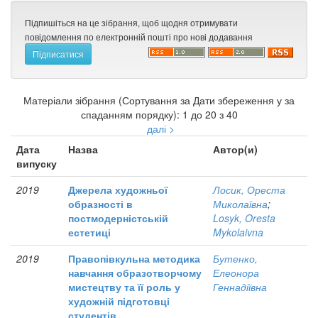
Підпишіться на це зібрання, щоб щодня отримувати
повідомлення по електронній пошті про нові додавання
Матеріали зібрання (Сортування за Дати збереження у за
спаданням порядку): 1 до 20 з 40
далі >
Дата
Назва
Автор(и)
випуску
2019
Джерела художньої
Лосик, Ореста
образності в
Миколаївна
;
постмодерністській
Losyk, Oresta
естетиці
Mykolaivna
2019
Правопівкульна методика
Бутенко,
навчання образотворчому
Елеонора
мистецтву та її роль у
Геннадіївна
художній підготовці
студентів