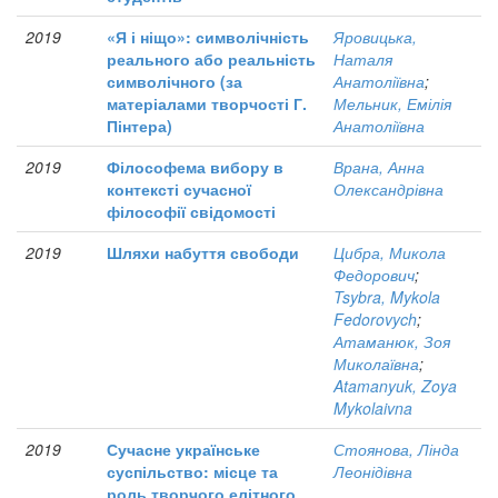
2019
«Я і ніщо»: символічність
Яровицька,
реального або реальність
Наталя
символічного (за
Анатоліївна
;
матеріалами творчості Г.
Мельник, Емілія
Пінтера)
Анатоліївна
2019
Філософема вибору в
Врана, Анна
контексті сучасної
Олександрівна
філософії свідомості
2019
Шляхи набуття свободи
Цибра, Микола
Федорович
;
Tsybra, Mykola
Fedorovych
;
Атаманюк, Зоя
Миколаївна
;
Atamanyuk, Zoya
Mykolaivna
2019
Сучасне українське
Стоянова, Лінда
суспільство: місце та
Леонідівна
роль творчого елітного