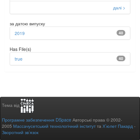
далі >
за датою випуску
2019
40
Has File(s)
true
40
Тема від
Програмне забезпечення DSpace
Авторські права © 2002-
2005
Массачусетський технологічний інститут
та
Х’юлет Пакард
-
Зворотний зв’язок