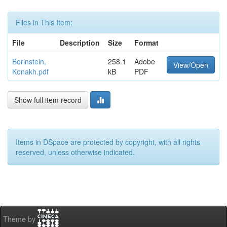
Files in This Item:
File
Description
Size
Format
Borinstein,
258.1
Adobe
View/Open
Konakh.pdf
kB
PDF
Show full item record
Items in DSpace are protected by copyright, with all rights
reserved, unless otherwise indicated.
Theme by