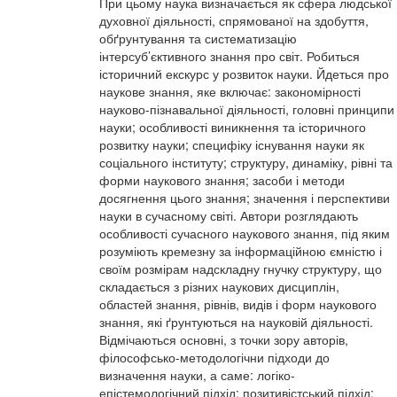
При цьому наука визначається як сфера людської
духовної діяльності, спрямованої на здобуття,
обґрунтування та систематизацію
інтерсуб’єктивного знання про світ. Робиться
історичний екскурс у розвиток науки. Йдеться про
наукове знання, яке включає: закономірності
науково-пізнавальної діяльності, головні принципи
науки; особливості виникнення та історичного
розвитку науки; специфіку існування науки як
соціального інституту; структуру, динаміку, рівні та
форми наукового знання; засоби і методи
досягнення цього знання; значення і перспективи
науки в сучасному світі. Автори розглядають
особливості сучасного наукового знання, під яким
розуміють кремезну за інформаційною ємністю і
своїм розмірам надскладну гнучку структуру, що
складається з різних наукових дисциплін,
областей знання, рівнів, видів і форм наукового
знання, які ґрунтуються на науковій діяльності.
Відмічаються основні, з точки зору авторів,
філософсько-методологічни підходи до
визначення науки, а саме: логіко-
епістемологічний підхід; позитивістський підхід;