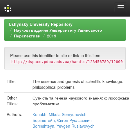
Skip
Ushynsky University Repository
navigation
Наукові видання Університету Ушинського
Перспективи
2019
Please use this identifier to cite or link to this item:
http://dspace.pdpu.edu.ua/handle/123456789/12600
Title:
The essence and genesis of scientific knowledge:
philosophical problems
Other
Сутність та ґенеза наукового знання: філософська
Titles:
проблематика
Authors:
Konakh, Mikola Semyonovich
Борінштейн, Євген Руславович
Borinshteyn, Yevgen Ruslavovych