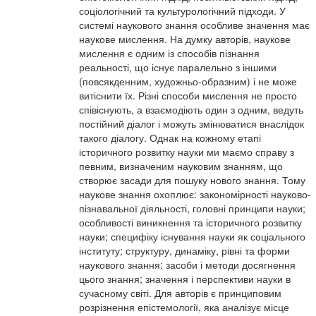
соціологічний та культурологічний підходи. У
системі наукового знання особливе значення має
наукове мислення. На думку авторів, наукове
мислення є одним із способів пізнання
реальності, що існує паралельно з іншими
(повсякденним, художньо-образним) і не може
витіснити їх. Різні способи мислення не просто
співіснують, а взаємодіють один з одним, ведуть
постійний діалог і можуть змінюватися внаслідок
такого діалогу. Однак на кожному етапі
історичного розвитку науки ми маємо справу з
певним, визначеним науковим знанням, що
створює засади для пошуку нового знання. Тому
наукове знання охоплює: закономірності науково-
пізнавальної діяльності, головні принципи науки;
особливості виникнення та історичного розвитку
науки; специфіку існування науки як соціального
інституту; структуру, динаміку, рівні та форми
наукового знання; засоби і методи досягнення
цього знання; значення і перспективи науки в
сучасному світі. Для авторів є принциповим
розрізнення епістемології, яка аналізує місце