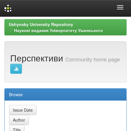
Skip
Ushynsky University Repository
navigation
Наукові видання Університету Ушинського
Перспективи
Community home page
Browse