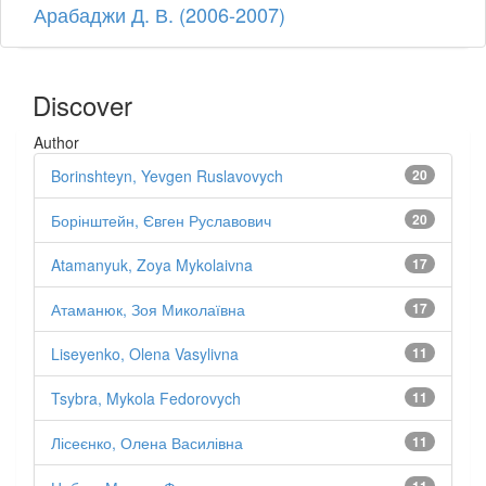
Арабаджи Д. В. (2006-2007)
Discover
Author
Borinshteyn, Yevgen Ruslavovych
20
Борінштейн, Євген Руславович
20
Atamanyuk, Zoya Mykolaivna
17
Атаманюк, Зоя Миколаївна
17
Liseyenko, Olena Vasylivna
11
Tsybra, Mykola Fedorovych
11
Лісеєнко, Олена Василівна
11