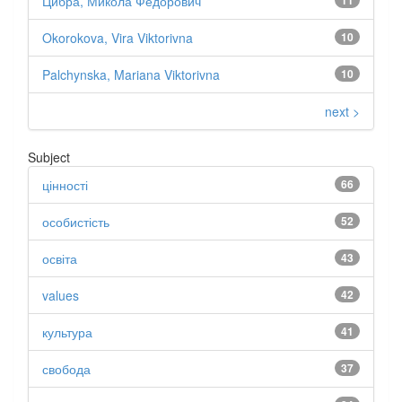
Цибра, Микола Федорович
11
Okorokova, Vira Viktorivna
10
Palchynska, Mariana Viktorivna
10
next >
Subject
цінності
66
особистість
52
освіта
43
values
42
культура
41
свобода
37