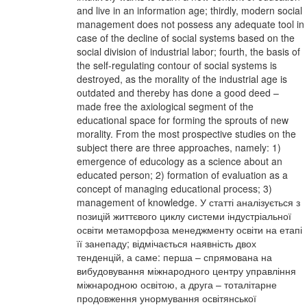
and live in an information age; thirdly, modern social
management does not possess any adequate tool in
case of the decline of social systems based on the
social division of industrial labor; fourth, the basis of
the self-regulating contour of social systems is
destroyed, as the morality of the industrial age is
outdated and thereby has done a good deed –
made free the axiological segment of the
educational space for forming the sprouts of new
morality. From the most prospective studies on the
subject there are three approaches, namely: 1)
emergence of educology as a science about an
educated person; 2) formation of evaluation as a
concept of managing educational process; 3)
management of knowledge. У статті аналізується з
позицій життєвого циклу системи індустріальної
освіти метаморфоза менеджменту освіти на етапі
її занепаду; відмічається наявність двох
тенденцій, а саме: перша – спрямована на
вибудовування міжнародного центру управління
міжнародною освітою, а друга – тоталітарне
продовження унормування освітянської