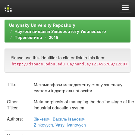
Skip
Ushynsky University Repository
navigation
Наукові видання Університету Ушинського
Перспективи
2019
Please use this identifier to cite or link to this item:
http://dspace.pdpu.edu.ua/handle/123456789/12607
Title:
Метаморфози менеджменту етапу занепаду
системи індустріальної освіти
Other
Metamorphosis of managing the decline stage of the
Titles:
industrial education system
Authors:
Зінкевич, Василь Іванович
Zinkevych, Vasyl Ivanovych