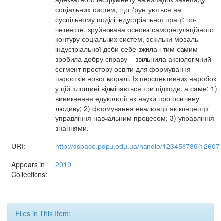
соціальних систем, що ґрунтуються на
суспільному поділі індустріальної праці; по-
четверте, зруйнована основа саморегуляційного
контуру соціальних систем, оскільки мораль
індустріальної доби себе зжила і тим самим
зробила добру справу – звільнила аксіологічний
сегмент простору освіти для формування
паростків нової моралі. Із перспективних наробок
у цій площині відмічається три підходи, а саме: 1)
виникнення едукології як науки про освічену
людину; 2) формування евалюації як концепції
управління навчальним процесом; 3) управління
знаннями.
URI:
http://dspace.pdpu.edu.ua/handle/123456789/12607
Appears in
2019
Collections:
Files in This Item: