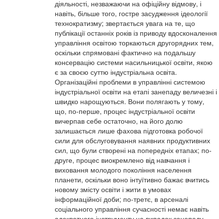
діяльності, незважаючи на офіційну відмову, і
навіть, більше того, гостре засудження ідеології
технократизму; звертається увага на те, що
публікації останніх років із приводу вдосконалення
управління освітою торкаються другорядних тем,
оскільки спрямовані фактично на подальшу
консервацію системи насильницької освіти, якою
є за своєю суттю індустріальна освіта.
Організаційні проблеми в управлінні системою
індустріальної освіти на етапі занепаду величезні і
швидко нарощуються. Вони полягають у тому,
що, по-перше, процес індустріальної освіти
вичерпав себе остаточно, на його долю
залишається лише фахова підготовка робочої
сили для обслуговування наявних продуктивних
сил, що були створені на попередніх етапах; по-
друге, процес виокремлено від навчання і
виховання молодого покоління населення
планети, оскільки воно інтуїтивно бажає вчитись
новому змісту освіти і жити в умовах
інформаційної доби; по-третє, в арсеналі
соціального управління сучасності немає навіть
адекватного інструменту на випадок занепаду