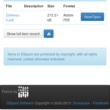
File
Description
Size
Format
Zinkevyc
272.21
Adobe
View/Open
h.pdf
kB
PDF
Show full item record
Items in DSpace are protected by copyright, with all rights
reserved, unless otherwise indicated.
Theme by
DSpace Software
Copyright © 2002-2013
Duraspace
-
Feedback