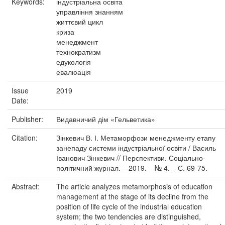
Keywords:
індустріальна освіта
управління знанням
життєвий цикл
криза
менеджмент
технократизм
едукологія
евалюація
Issue
2019
Date:
Publisher:
Видавничий дім «Гельветика»
Citation:
Зінкевич В. І. Метаморфози менеджменту етапу
занепаду системи індустріальної освіти / Василь
Іванович Зінкевич // Перспективи. Соціально-
політичний журнал. – 2019. – № 4. – С. 69-75.
Abstract:
The article analyzes metamorphosis of education
management at the stage of its decline from the
position of life cycle of the industrial education
system; the two tendencies are distinguished,