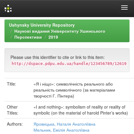
Skip
Ushynsky University Repository
navigation
Наукові видання Університету Ушинського
Перспективи
2019
Please use this identifier to cite or link to this item:
http://dspace.pdpu.edu.ua/handle/123456789/12619
Title:
«Я і ніщо»: символічність реального або
реальність символічного (за матеріалами
творчості Г. Пінтера)
Other
«I and nothing»: symbolism of reality or reality of
Titles:
symbolic (on the material of harold Pinter’s works)
Authors:
Яровицька, Наталя Анатоліївна
Мельник, Емілія Анатоліївна