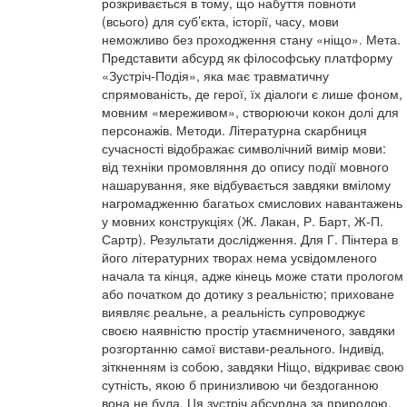
розкривається в тому, що набуття повноти
(всього) для суб’єкта, історії, часу, мови
неможливо без проходження стану «ніщо». Мета.
Представити абсурд як філософську платформу
«Зустріч-Подія», яка має травматичну
спрямованість, де герої, їх діалоги є лише фоном,
мовним «мереживом», створюючи кокон долі для
персонажів. Методи. Літературна скарбниця
сучасності відображає символічний вимір мови:
від техніки промовляння до опису події мовного
нашарування, яке відбувається завдяки вмілому
нагромадженню багатьох смислових навантажень
у мовних конструкціях (Ж. Лакан, Р. Барт, Ж-П.
Сартр). Результати дослідження. Для Г. Пінтера в
його літературних творах нема усвідомленого
начала та кінця, адже кінець може стати прологом
або початком до дотику з реальністю; приховане
виявляє реальне, а реальність супроводжує
своєю наявністю простір утаємниченого, завдяки
розгортанню самої вистави-реального. Індивід,
зіткненням із собою, завдяки Ніщо, відкриває свою
сутність, якою б принизливою чи бездоганною
вона не була. Ця зустріч абсурдна за природою,