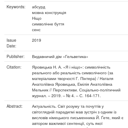
Keywords:
абсурд
мовна конструкція
Ніщо
символічне буття
сенс
Issue
2019
Date:
Publisher:
Видавничий дім «Гельветика»
Citation:
Яровицька Н. А. «Я і ніщо»: символічність
реального або реальність символічного (за
матеріалами творчості Г. Пінтера) / Наталя
Анатоліївна Яровицька, Емілія Анатоліївна
Мельник // Перспективи. Соціально-політичний
журнал. – 2019. – № 4. – С. 164-171.
Abstract:
Актуальність. Світ розуму та почуттів у
світоглядній парадигмі мав зустріч з одним із
висловів німецького письменника Й. Ґете, який є
автором важливої сентенції, суть якої