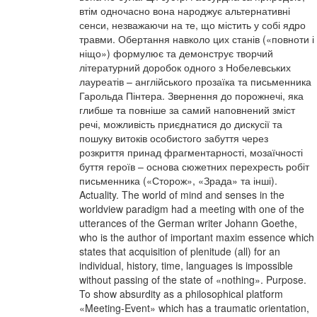
втім одночасно вона народжує альтернативні
сенси, незважаючи на те, що містить у собі ядро
травми. Обертання навколо цих станів («повноти і
ніщо») формулює та демонструє творчий
літературний доробок одного з Нобелевських
лауреатів – англійського прозаїка та письменника
Гарольда Пінтера. Звернення до порожнечі, яка
глибше та повніше за самий наповнений зміст
речі, можливість приєднатися до дискусії та
пошуку витоків особистого забуття через
розкриття принад фрагментарності, мозаїчності
буття героїв – основа сюжетних перехресть робіт
письменника («Сторож», «Зрада» та інші).
Actuality. The world of mind and senses in the
worldview paradigm had a meeting with one of the
utterances of the German writer Johann Goethe,
who is the author of important maxim essence which
states that acquisition of plenitude (all) for an
individual, history, time, languages is impossible
without passing of the state of «nothing». Purpose.
To show absurdity as a philosophical platform
«Meeting-Event» which has a traumatic orientation,