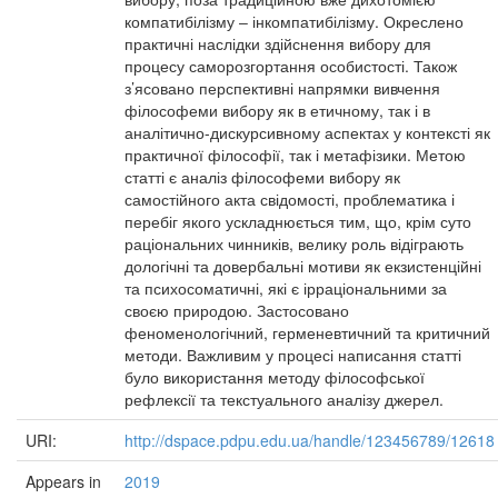
компатибілізму ‒ інкомпатибілізму. Окреслено
практичні наслідки здійснення вибору для
процесу саморозгортання особистості. Також
з’ясовано перспективні напрямки вивчення
філософеми вибору як в етичному, так і в
аналітично-дискурсивному аспектах у контексті як
практичної філософії, так і метафізики. Метою
статті є аналіз філософеми вибору як
самостійного акта свідомості, проблематика і
перебіг якого ускладнюється тим, що, крім суто
раціональних чинників, велику роль відіграють
дологічні та довербальні мотиви як екзистенційні
та психосоматичні, які є ірраціональними за
своєю природою. Застосовано
феноменологічний, герменевтичний та критичний
методи. Важливим у процесі написання статті
було використання методу філософської
рефлексії та текстуального аналізу джерел.
URI:
http://dspace.pdpu.edu.ua/handle/123456789/12618
Appears in
2019