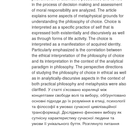
in the process of decision making and assessment
of moral responsibility are analyzed. The article
explains some aspects of metaphysical grounds for
understanding the philosophy of choice. Choice is
interpreted as a specific practice of self that is
expressed both existentially and discursively as well
as through forms of life activity. The choice is
interpreted as a manifestation of acquired identity.
Particularly emphasized is the correlation between
the ethical interpretation of the philosophy of choice
and its interpretation in the context of the analytical
paradigm in philosophy. The perspective directions
of studying the philosophy of choice in ethical as well
as in analytically-discursive aspects in the context of
both practical philosophy and metaphysics were also
clarified. У статті з’ясовано кореляції між
концептами свободи волі та вибору, обґрунтовано
основні підходи до їх розуміння в етиці, психології
та філософії в умовах сучасної цивілізаційної
трансформації. Досліджено феномен вибору як
сутнісну характеристику сучасної людини та
умови її унікального буття. Розглянуто питання