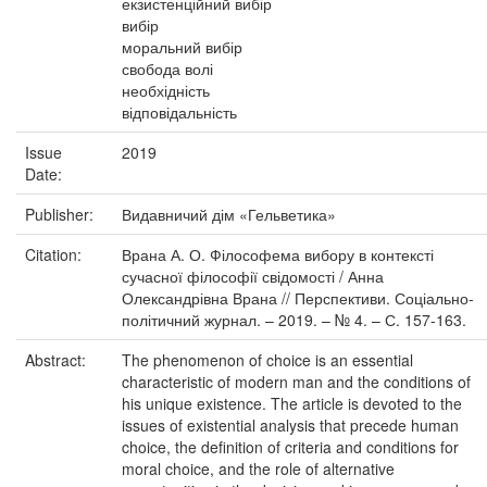
екзистенційний вибір
вибір
моральний вибір
свобода волі
необхідність
відповідальність
Issue
2019
Date:
Publisher:
Видавничий дім «Гельветика»
Citation:
Врана А. О. Філософема вибору в контексті
сучасної філософії свідомості / Анна
Олександрівна Врана // Перспективи. Соціально-
політичний журнал. – 2019. – № 4. – С. 157-163.
Abstract:
The phenomenon of choice is an essential
characteristic of modern man and the conditions of
his unique existence. The article is devoted to the
issues of existential analysis that precede human
choice, the definition of criteria and conditions for
moral choice, and the role of alternative