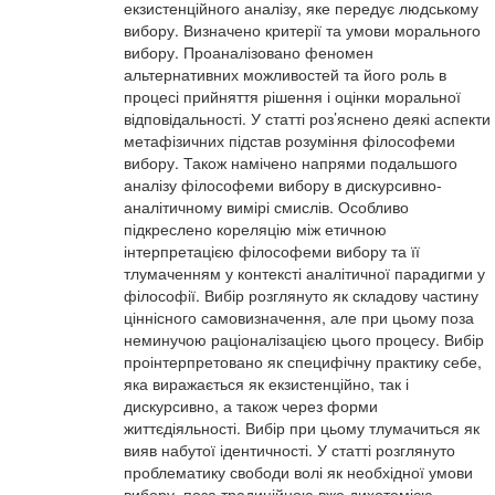
екзистенційного аналізу, яке передує людському
вибору. Визначено критерії та умови морального
вибору. Проаналізовано феномен
альтернативних можливостей та його роль в
процесі прийняття рішення і оцінки моральної
відповідальності. У статті роз’яснено деякі аспекти
метафізичних підстав розуміння філософеми
вибору. Також намічено напрями подальшого
аналізу філософеми вибору в дискурсивно-
аналітичному вимірі смислів. Особливо
підкреслено кореляцію між етичною
інтерпретацією філософеми вибору та її
тлумаченням у контексті аналітичної парадигми у
філософії. Вибір розглянуто як складову частину
ціннісного самовизначення, але при цьому поза
неминучою раціоналізацією цього процесу. Вибір
проінтерпретовано як специфічну практику себе,
яка виражається як екзистенційно, так і
дискурсивно, а також через форми
життєдіяльності. Вибір при цьому тлумачиться як
вияв набутої ідентичності. У статті розглянуто
проблематику свободи волі як необхідної умови
вибору, поза традиційною вже дихотомією