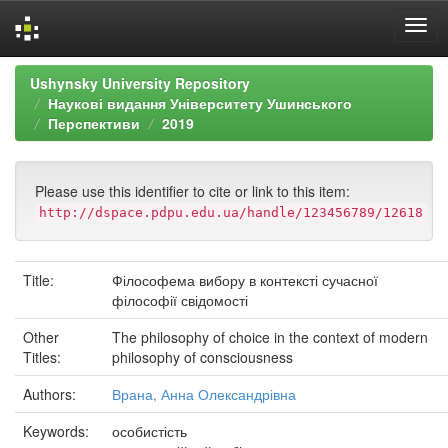
Skip
Ushynsky University Repository
navigation
Наукові видання Університету Ушинського
Перспективи
2019
Please use this identifier to cite or link to this item:
http://dspace.pdpu.edu.ua/handle/123456789/12618
Title:
Філософема вибору в контексті сучасної
філософії свідомості
Other
The philosophy of choice in the context of modern
Titles:
philosophy of consciousness
Authors:
Врана, Анна Олександрівна
Keywords:
особистість