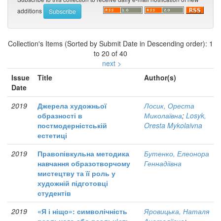
additions
Collection's Items (Sorted by Submit Date in Descending order): 1
to 20 of 40
next >
Issue
Title
Author(s)
Date
2019
Джерела художньої
Лосик, Ореста
образності в
Миколаївна
;
Losyk,
постмодерністській
Oresta Mykolaivna
естетиці
2019
Правопівкульна методика
Бутенко, Елеонора
навчання образотворчому
Геннадіївна
мистецтву та її роль у
художній підготовці
студентів
2019
«Я і ніщо»: символічність
Яровицька, Наталя