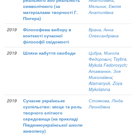
реального або реальність
Анатоліївна
;
символічного (за
Мельник, Емілія
матеріалами творчості Г.
Анатоліївна
Пінтера)
2019
Філософема вибору в
Врана, Анна
контексті сучасної
Олександрівна
філософії свідомості
2019
Шляхи набуття свободи
Цибра, Микола
Федорович
;
Tsybra,
Mykola Fedorovych
;
Атаманюк, Зоя
Миколаївна
;
Atamanyuk, Zoya
Mykolaivna
2019
Сучасне українське
Стоянова, Лінда
суспільство: місце та роль
Леонідівна
творчого елітного
середовища (на прикладі
Південноукраїнської школи
живопису)