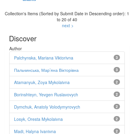
Collection's Items (Sorted by Submit Date in Descending order): 1
to 20 of 40
next >
Discover
Author
Palchynska, Mariana Viktorivna
3
Пальчинська, Мар’яна Вікторівна
3
Atamanyuk, Zoya Mykolaivna
2
Borinshteyn, Yevgen Ruslavovych
2
Dymchuk, Anatoly Volodymyrovych
2
Losyk, Oresta Mykolaivna
2
Madi, Halyna Ivanivna
2