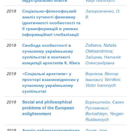
індустріальної освіти
Vasyl Ivanovych
2019
Соціально-філософський
Запорожченко, О.
аналіз сутності феномену
В.
ідентичності особистості та
її трансформацій в умовах
інформаційної глобалізації
2019
Свобода особистості в
Zaitseva, Natalia
сучасному українському
Oleksandrivna
;
суспільстві в контексті
Зайцева, Наталія
концепції архетипів К. Юнга
Олександрівна
2019
«Соціальні архетипи» у
Ворніков, Віктор
просторі взаємовідносин у
Іванович
;
Vornikov,
сучасному українському
Victor Ivanovych
суспільстві
2019
Social and philosophical
Борінштейн, Євген
problems of the European
Руславович
;
enlightenment
Borinshteyn, Yevgen
Ruslavovych
2019
Аналіз найдеструктивніших
Дуцяк, Ігор