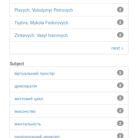
Plavych, Volodymyr Petrovych
2
Tsybra, Mykola Fedorovych
2
Zinkevych, Vasyl Ivanovych
2
next >
Subject
віртуальний простір
2
демократія
2
життєвий цикл
2
масонство
2
ментальність
2
національний архетип
2