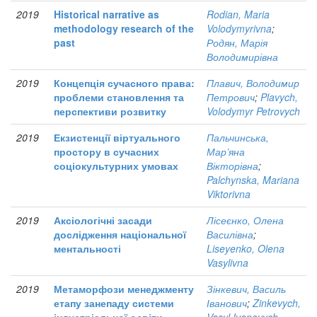
2019
Historical narrative as
Rodian, Maria
methodology research of the
Volodymyrivna
;
past
Родян, Марія
Володимирівна
2019
Концепція сучасного права:
Плавич, Володимир
проблеми становлення та
Петрович
;
Plavych,
перспективи розвитку
Volodymyr Petrovych
2019
Екзистенції віртуального
Пальчинська,
простору в сучасних
Мар’яна
соціокультурних умовах
Вікторівна
;
Palchynska, Mariana
Viktorivna
2019
Аксіологічні засади
Лісеєнко, Олена
дослідження національної
Василівна
;
ментальності
Liseyenko, Olena
Vasylivna
2019
Метаморфози менеджменту
Зінкевич, Василь
етапу занепаду системи
Іванович
;
Zinkevych,