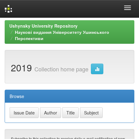
Skip
Ushynsky University Repository
navigation
Наукові видання Університету Ушинського
Перспективи
2019
Collection home page
Browse
Subscribe to this collection to receive daily e-mail notification of new