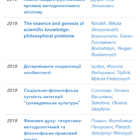
проявів методологічного
Зенонович
нігілізму
2019
The essence and genesis of
Konakh, Mikola
scientific knowledge:
Semyonovich
;
philosophical problems
Борінштейн, Євген
Руславович
;
Borinshteyn, Yevgen
Ruslavovych
2019
Детермінанти соціалізації
Цибра, Микола
особистості
Федорович
;
Tsybra,
Mykola Fedorovych
2019
Соціально-філософська
Соколова, Оксана
сутність категорії
Василівна
;
"громадянська культура"
Sokolova, Oksana
Vasylivna
2019
Феномен духу: теоретико-
Плавич, Володимир
методологічний та
Петрович
;
Plavych,
філософсько-правовий
Volodymyr Petrovych
аналіз