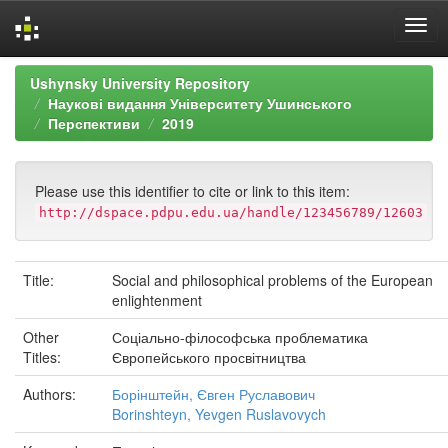
Skip
Ushynsky University Repository
navigation
Наукові видання Університету Ушинського
Перспективи
2019
Please use this identifier to cite or link to this item:
http://dspace.pdpu.edu.ua/handle/123456789/12603
Title:
Social and philosophical problems of the European
enlightenment
Other
Соціально-філософська проблематика
Titles:
Європейського просвітництва
Authors:
Борінштейн, Євген Руславович
Borinshteyn, Yevgen Ruslavovych