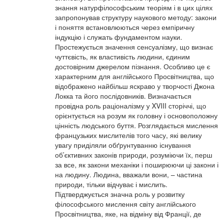
знання натурфілософським теоріям і в цих цілях
запропонував структуру наукового методу: закони
і поняття встановлюються через емпіричну
індукцію і служать фундаментом науки.
Простежується значення сенсуалізму, що визнає
чуттєвість, як властивість людини, єдиним
достовірним джерелом пізнання. Особливо це є
характерним для англійського Просвітництва, що
відображено найбільш яскраво у творчості Джона
Локка та його послідовників. Визначається
провідна роль раціоналізму у XVIII сторіччі, що
орієнтується на розум як головну і основоположну
цінність людського буття. Розглядається мислення
французьких мислителів того часу, які велику
увагу приділяли обґрунтуванню існування
об’єктивних законів природи, розуміючи їх, перш
за все, як закони механіки і поширюючи ці закони і
на людину. Людина, вважали вони, – частина
природи, тільки відчуває і мислить.
Підтверджується значна роль у розвитку
філософського мислення світу англійського
Просвітництва, яке, на відміну від Франції, де