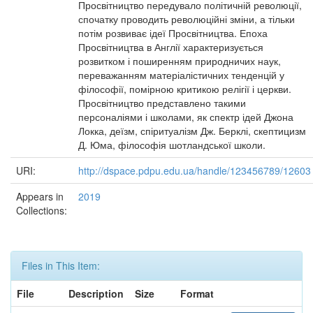
Просвітництво передувало політичній революції,
спочатку проводить революційні зміни, а тільки
потім розвиває ідеї Просвітництва. Епоха
Просвітництва в Англії характеризується
розвитком і поширенням природничих наук,
переважанням матеріалістичних тенденцій у
філософії, помірною критикою релігії і церкви.
Просвітництво представлено такими
персоналіями і школами, як спектр ідей Джона
Локка, деїзм, спіритуалізм Дж. Берклі, скептицизм
Д. Юма, філософія шотландської школи.
URI:
http://dspace.pdpu.edu.ua/handle/123456789/12603
Appears in
2019
Collections:
Files in This Item:
File
Description
Size
Format