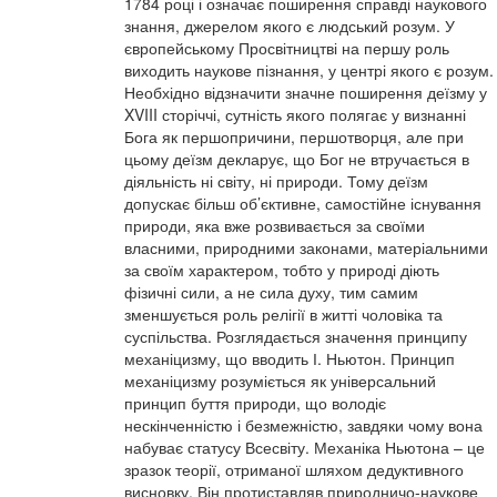
1784 році і означає поширення справді наукового
знання, джерелом якого є людський розум. У
європейському Просвітництві на першу роль
виходить наукове пізнання, у центрі якого є розум.
Необхідно відзначити значне поширення деїзму у
XVIII сторіччі, сутність якого полягає у визнанні
Бога як першопричини, першотворця, але при
цьому деїзм декларує, що Бог не втручається в
діяльність ні світу, ні природи. Тому деїзм
допускає більш об’єктивне, самостійне існування
природи, яка вже розвивається за своїми
власними, природними законами, матеріальними
за своїм характером, тобто у природі діють
фізичні сили, а не сила духу, тим самим
зменшується роль релігії в житті чоловіка та
суспільства. Розглядається значення принципу
механіцизму, що вводить І. Ньютон. Принцип
механіцизму розуміється як універсальний
принцип буття природи, що володіє
нескінченністю і безмежністю, завдяки чому вона
набуває статусу Всесвіту. Механіка Ньютона – це
зразок теорії, отриманої шляхом дедуктивного
висновку. Він протиставляв природничо-наукове