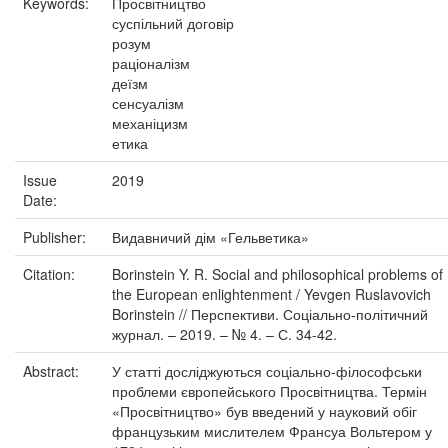
Keywords:
Просвітництво
суспільний договір
розум
раціоналізм
деїзм
сенсуалізм
механіцизм
етика
Issue
2019
Date:
Publisher:
Видавничий дім «Гельветика»
Citation:
Borinstein Y. R. Social and philosophical problems of
the European enlightenment / Yevgen Ruslavovich
Borinstein // Перспективи. Соціально-політичний
журнал. – 2019. – № 4. – С. 34-42.
Abstract:
У статті досліджуються соціально-філософськи
проблеми європейського Просвітництва. Термін
«Просвітництво» був введений у науковий обіг
французьким мислителем Франсуа Вольтером у