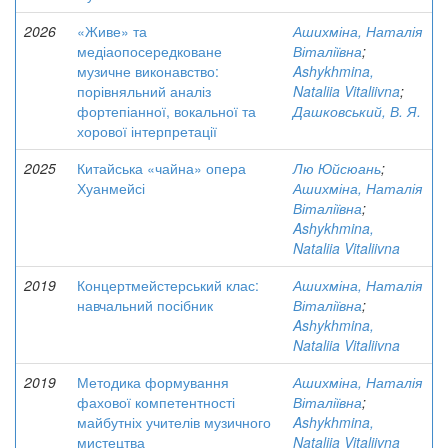
2026
«Живе» та
Ашихміна, Наталія
медіаопосередковане
Віталіївна
;
музичне виконавство:
Ashykhmina,
порівняльний аналіз
Nataliia Vitaliivna
;
фортепіанної, вокальної та
Дашковський, В. Я.
хорової інтерпретації
2025
Китайська «чайна» опера
Лю Юйсюань
;
Хуанмейсі
Ашихміна, Наталія
Віталіївна
;
Ashykhmina,
Nataliia Vitaliivna
2019
Концертмейстерський клас:
Ашихміна, Наталія
навчальний посібник
Віталіївна
;
Ashykhmina,
Nataliia Vitaliivna
2019
Методика формування
Ашихміна, Наталія
фахової компетентності
Віталіївна
;
майбутніх учителів музичного
Ashykhmina,
мистецтва
Nataliia Vitaliivna