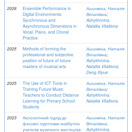
2026
Ensemble Performance in
Ашихміна, Наталія
Digital Environments:
Віталіївна
;
Synchronous and
Ashykhmina,
Asynchronous Dimensions in
Nataliia Vitaliivna
Vocal, Piano, and Choral
Practice
2025
Methods of forming the
Ашихміна, Наталія
professional and subjective
Віталіївна
;
рosition of future of future
Ashykhmina,
masters of musical arts
Nataliia Vitaliivna
;
Deng Xiyue
2025
The Use of ICT Tools in
Ашихміна, Наталія
Training Future Music
Віталіївна
;
Teachers to Conduct Distance
Ashykhmina,
Learning for Primary School
Nataliia Vitaliivna
Students
2023
Аксіологічний підхід до
Ашихміна, Наталія
фахової підготовки майбутніх
Віталіївна
;
учителів музичного мистецтва
Ashykhmina,