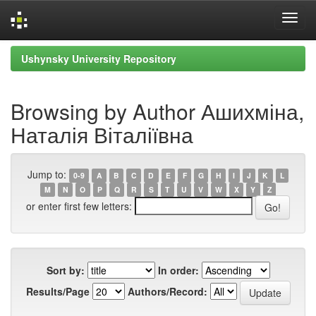
Skip
Ushynsky University Repository
navigation
Browsing by Author Ашихміна,
Наталія Віталіївна
Jump to:
0-9
A
B
C
D
E
F
G
H
I
J
K
L
M
N
O
P
Q
R
S
T
U
V
W
X
Y
Z
or enter first few letters:
Sort by:
In order:
Results/Page
Authors/Record: