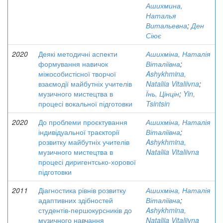
Ашихмина,
Наталья
Витальевна
;
Ден
Сіює
2020
Деякі методичні аспекти
Ашихміна, Наталія
формування навичок
Віталіївна
;
міжособистісної творчої
Ashykhmina,
взаємодії майбутніх учителів
Nataliia Vitaliivna
;
музичного мистецтва в
Їнь, Цінцін
;
Yin,
процесі вокальної підготовки
Tsintsin
2020
До проблеми проєктування
Ашихміна, Наталія
індивідуальної траєкторії
Віталіївна
;
розвитку майбутніх учителів
Ashykhmina,
музичного мистецтва в
Nataliia Vitaliivna
процесі диригентсько-хорової
підготовки
2011
Діагностика рівнів розвитку
Ашихміна, Наталія
адаптивних здібностей
Віталіївна
;
студентів-першокурсників до
Ashykhmina,
музичного навчання
Nataliia Vitaliivna