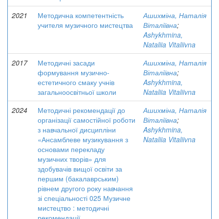
2021
Методична компетентність
Ашихміна, Наталія
учителя музичного мистецтва
Віталіївна
;
Ashykhmina,
Nataliia Vitaliivna
2017
Методичні засади
Ашихміна, Наталія
формування музично-
Віталіївна
;
естетичного смаку учнів
Ashykhmina,
загальноосвітньої школи
Nataliia Vitaliivna
2024
Методичні рекомендації до
Ашихміна, Наталія
організації самостійної роботи
Віталіївна
;
з навчальної дисципліни
Ashykhmina,
«Ансамблеве музикування з
Nataliia Vitaliivna
основами перекладу
музичних творів» для
здобувачів вищої освіти за
першим (бакалаврським)
рівнем другого року навчання
зі спеціальності 025 Музичне
мистецтво : методичні
рекомендації