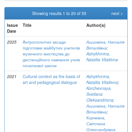
Showing results 1 to 20 of 55
next >
Issue
Title
Author(s)
Date
2025
Aнтропологічні засади
Ашихміна, Наталія
підготовки майбутніх учителів
Віталіївна
;
музичного мистецтва до
Ashykhmina,
дистанційного навчання учнів
Nataliia Vitaliivna
початкової школи
2021
Cultural context as the basis of
Ashykhmina,
art and pedagogical dialogue
Nataliia Vitaliivna
;
Korchevnaya,
Svetlana
Oleksandrivna
;
Ашихміна, Наталія
Віталіївна
;
Корчевна,
Світлана
Олександрівна