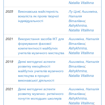
Nataliia Vitaliivna
2025
Виконавська майстерність
Лу Цзяї
;
Ашихміна,
вокаліста як прояв творчої
Наталія
індивідуальності
Віталіївна
;
Ashykhmina,
Nataliia Vitaliivna
2021
Використання засобів ІКТ для
Ашихміна, Наталія
формування фахової
Віталіївна
;
компетентності майбутніх
Ashykhmina,
учителів музичного мистецтва
Nataliia Vitaliivna
2019
Деякі методичні аспекти
Ашихміна, Наталія
розвитку емоційності
Віталіївна
;
майбутніх учителів музичного
Ashykhmina,
мистецтва в процесі
Nataliia Vitaliivna
виконавської діяльності
2021
Деякі методичні аспекти
Ашихміна, Наталія
розвитку музично- ритмічного
Віталіївна
;
почуття молодших школярів
Ashykhmina,
Nataliia Vitaliivna
;