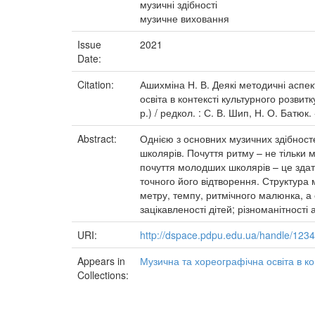
музичні здібності
музичне виховання
Issue
2021
Date:
Citation:
Ашихміна Н. В. Деякі методичні аспек
освіта в контексті культурного розви
р.) / редкол. : С. В. Шип, Н. О. Батюк.
Abstract:
Однією з основних музичних здібност
школярів. Почуття ритму – не тільки 
почуття молодших школярів – це здатн
точного його відтворення. Структура 
метру, темпу, ритмічного малюнка, а 
зацікавленості дітей; різноманітності 
URI:
http://dspace.pdpu.edu.ua/handle/12
Appears in
Музична та хореографічна освіта в кон
Collections: