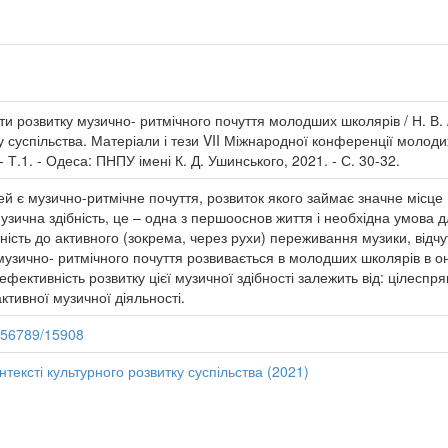
ти розвитку музично- ритмічного почуття молодших школярів / Н. В.
тку суспільства. Матеріали і тези VII Міжнародної конференції молод
 - Т.1. - Одеса: ПНПУ імені К. Д. Ушинського, 2021. - С. 30-32.
ей є музично-ритмічне почуття, розвиток якого займає значне місце
музична здібність, це – одна з першооснов життя і необхідна умова д
ість до активного (зокрема, через рухи) переживання музики, відчу
музично- ритмічного почуття розвивається в молодших школярів в он
ефективність розвитку цієї музичної здібності залежить від: цілеспр
активної музичної діяльності.
3456789/15908
тексті культурного розвитку суспільства (2021)