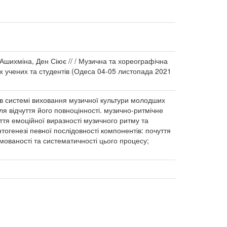
 Ашихміна, Ден Сіює // / Музична та хореографічна
их учених та студентів (Одеса 04-05 листопада 2021
 в системі виховання музичної культури молодших
ля відчуття його повноцінності. музично-ритмічне
ття емоційної виразності музичного ритму та
тогенезі певної послідовності компонентів: почуття
ямованості та систематичності цього процесу;