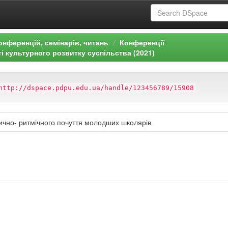
онференцій, семінарів, читань
Конференції
і культурного розвитку суспільства (2021)
http://dspace.pdpu.edu.ua/handle/123456789/15908
зично- ритмічного почуття молодших школярів