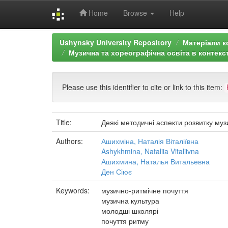
Home
Browse
Help
Skip
Ushynsky University Repository
Матеріали к
navigation
Музична та хореографічна освіта в контекст
Please use this identifier to cite or link to this item:
Title:
Деякі методичні аспекти розвитку му
Authors:
Ашихміна, Наталія Віталіївна
Ashykhmina, Nataliia Vitaliivna
Ашихмина, Наталья Витальевна
Ден Сіює
Keywords:
музично-ритмічне почуття
музична культура
молодші школярі
почуття ритму