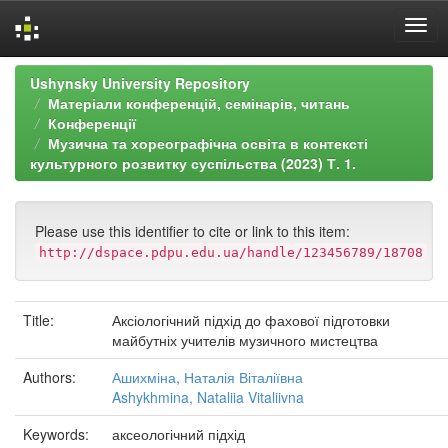
Skip
Ushynsky University Repository
navigation
Матеріали конференцій, семінарів, читань
Конференції
Музична та хореографічна освіта в контексті
культурного розвитку суспільства (2023) Т. 1.
Please use this identifier to cite or link to this item:
http://dspace.pdpu.edu.ua/handle/123456789/18708
Title:
Аксіологічний підхід до фахової підготовки
майбутніх учителів музичного мистецтва
Authors:
Ашихміна, Наталія Віталіївна
Ashykhmina, Nataliia Vitaliivna
Keywords:
аксеологічний підхід