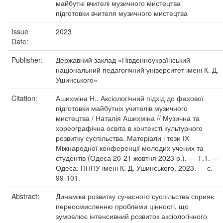
майбутні вчителі музичного мистецтва
підготовки вчителя музичного мистецтва
Issue
2023
Date:
Publisher:
Державний заклад «Південноукраїнський
національний педагогічний університет імені К. Д.
Ушинського»
Citation:
Ашихміна Н.. Аксіологічний підхід до фахової
підготовки майбутніх учителів музичного
мистецтва / Наталія Ашихміна // Музична та
хореографічна освіта в контексті культурного
розвитку суспільства. Матеріали і тези ІХ
Міжнародної конференції молодих учених та
студентів (Одеса 20-21 жовтня 2023 р.). ― Т.1. ―
Одеса: ПНПУ імені К. Д. Ушинського, 2023. ― с.
99-101.
Abstract:
Динаміка розвитку сучасного суспільства сприяє
переосмисленню проблеми цінності, що
зумовлює інтенсивний розвиток аксіологічного