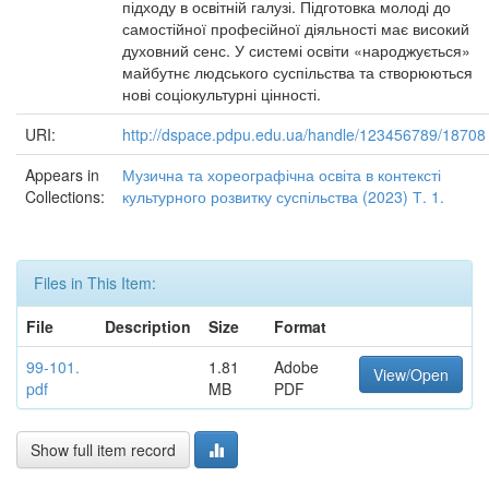
підходу в освітній галузі. Підготовка молоді до
самостійної професійної діяльності має високий
духовний сенс. У системі освіти «народжується»
майбутнє людського суспільства та створюються
нові соціокультурні цінності.
URI:
http://dspace.pdpu.edu.ua/handle/123456789/18708
Appears in
Музична та хореографічна освіта в контексті
Collections:
культурного розвитку суспільства (2023) Т. 1.
Files in This Item:
File
Description
Size
Format
99-101.
1.81
Adobe
View/Open
pdf
MB
PDF
Show full item record