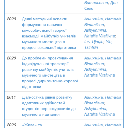
Витальевна
;
Ден
Сіює
2020
Деякі методичні аспекти
Ашихміна, Наталія
формування навичок
Віталіївна
;
міжособистісної творчої
Ashykhmina,
взаємодії майбутніх учителів
Nataliia Vitaliivna
;
музичного мистецтва в
Їнь, Цінцін
;
Yin,
процесі вокальної підготовки
Tsintsin
2020
До проблеми проєктування
Ашихміна, Наталія
індивідуальної траєкторії
Віталіївна
;
розвитку майбутніх учителів
Ashykhmina,
музичного мистецтва в
Nataliia Vitaliivna
процесі диригентсько-хорової
підготовки
2011
Діагностика рівнів розвитку
Ашихміна, Наталія
адаптивних здібностей
Віталіївна
;
студентів-першокурсників до
Ashykhmina,
музичного навчання
Nataliia Vitaliivna
2026
«Живе» та
Ашихміна, Наталія