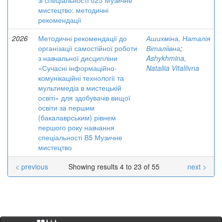
зі спеціальності 025 Музичне
мистецтво: методичні
рекомендації
2026
Методичні рекомендації до
Ашихміна, Наталія
організації самостійної роботи
Віталіївна
;
з навчальної дисципліни
Ashykhmina,
«Сучасні інформаційно-
Nataliia Vitaliivna
комунікаційні технології та
мультимедіа в мистецькій
освіті» для здобувачів вищої
освіти за першим
(бакалаврським) рівнем
першого року навчання
спеціальності В5 Музичне
мистецтво
< previous
Showing results 4 to 23 of 55
next >