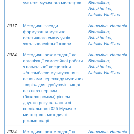
учителя музичного мистецтва
Віталіївна
;
Ashykhmina,
Nataliia Vitaliivna
2017
Методичні засади
Ашихміна, Наталія
формування музично-
Віталіївна
;
естетичного смаку учнів
Ashykhmina,
загальноосвітньої школи
Nataliia Vitaliivna
2024
Методичні рекомендації до
Ашихміна, Наталія
організації самостійної роботи
Віталіївна
;
з навчальної дисципліни
Ashykhmina,
«Ансамблеве музикування з
Nataliia Vitaliivna
основами перекладу музичних
творів» для здобувачів вищої
освіти за першим
(бакалаврським) рівнем
другого року навчання зі
спеціальності 025 Музичне
мистецтво : методичні
рекомендації
2024
Методичні рекомендації до
Ашихміна, Наталія