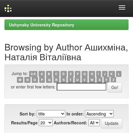
Skip
Ushynsky University Repository
navigation
Browsing by Author Ашихміна,
Наталія Віталіївна
Jump to:
0-9
A
B
C
D
E
F
G
H
I
J
K
L
M
N
O
P
Q
R
S
T
U
V
W
X
Y
Z
or enter first few letters:
Sort by:
In order:
Results/Page
Authors/Record: