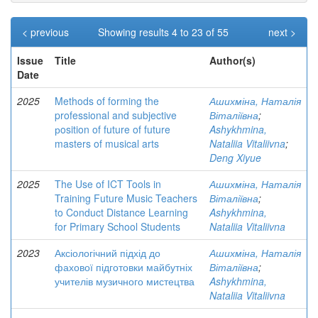
< previous
Showing results 4 to 23 of 55
next >
Issue
Title
Author(s)
Date
2025
Methods of forming the
Ашихміна, Наталія
professional and subjective
Віталіївна
;
рosition of future of future
Ashykhmina,
masters of musical arts
Nataliia Vitaliivna
;
Deng Xiyue
2025
The Use of ICT Tools in
Ашихміна, Наталія
Training Future Music Teachers
Віталіївна
;
to Conduct Distance Learning
Ashykhmina,
for Primary School Students
Nataliia Vitaliivna
2023
Аксіологічний підхід до
Ашихміна, Наталія
фахової підготовки майбутніх
Віталіївна
;
учителів музичного мистецтва
Ashykhmina,
Nataliia Vitaliivna