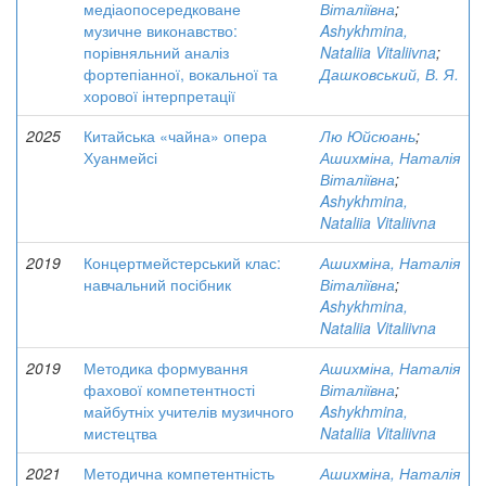
медіаопосередковане
Віталіївна
;
музичне виконавство:
Ashykhmina,
порівняльний аналіз
Nataliia Vitaliivna
;
фортепіанної, вокальної та
Дашковський, В. Я.
хорової інтерпретації
2025
Китайська «чайна» опера
Лю Юйсюань
;
Хуанмейсі
Ашихміна, Наталія
Віталіївна
;
Ashykhmina,
Nataliia Vitaliivna
2019
Концертмейстерський клас:
Ашихміна, Наталія
навчальний посібник
Віталіївна
;
Ashykhmina,
Nataliia Vitaliivna
2019
Методика формування
Ашихміна, Наталія
фахової компетентності
Віталіївна
;
майбутніх учителів музичного
Ashykhmina,
мистецтва
Nataliia Vitaliivna
2021
Методична компетентність
Ашихміна, Наталія