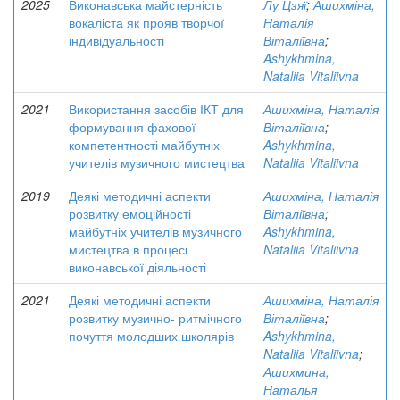
2025
Виконавська майстерність
Лу Цзяї
;
Ашихміна,
вокаліста як прояв творчої
Наталія
індивідуальності
Віталіївна
;
Ashykhmina,
Nataliia Vitaliivna
2021
Використання засобів ІКТ для
Ашихміна, Наталія
формування фахової
Віталіївна
;
компетентності майбутніх
Ashykhmina,
учителів музичного мистецтва
Nataliia Vitaliivna
2019
Деякі методичні аспекти
Ашихміна, Наталія
розвитку емоційності
Віталіївна
;
майбутніх учителів музичного
Ashykhmina,
мистецтва в процесі
Nataliia Vitaliivna
виконавської діяльності
2021
Деякі методичні аспекти
Ашихміна, Наталія
розвитку музично- ритмічного
Віталіївна
;
почуття молодших школярів
Ashykhmina,
Nataliia Vitaliivna
;
Ашихмина,
Наталья