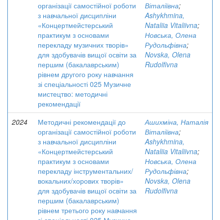
організації самостійної роботи
Віталіївна
;
з навчальної дисципліни
Ashykhmina,
«Концертмейстерський
Nataliia Vitaliivna
;
практикум з основами
Новська, Олена
перекладу музичних творів»
Рудольфівна
;
для здобувачів вищої освіти за
Novska, Olena
першим (бакалаврським)
Rudolfivna
рівнем другого року навчання
зі спеціальності 025 Музичне
мистецтво: методичні
рекомендації
2024
Методичні рекомендації до
Ашихміна, Наталія
організації самостійної роботи
Віталіївна
;
з навчальної дисципліни
Ashykhmina,
«Концертмейстерський
Nataliia Vitaliivna
;
практикум з основами
Новська, Олена
перекладу інструментальних/
Рудольфівна
;
вокальних/хорових творів»
Novska, Olena
для здобувачів вищої освіти за
Rudolfivna
першим (бакалаврським)
рівнем третього року навчання