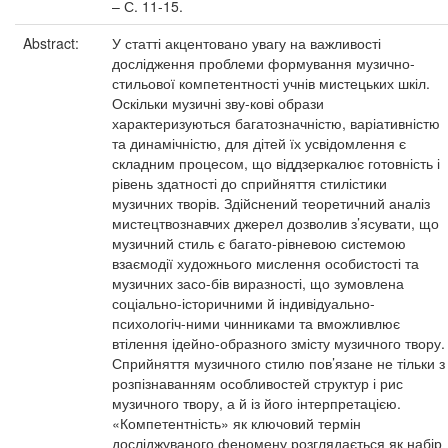
– С. 11-15.
Abstract:
У статті акцентовано увагу на важливості
дослідження проблеми формування музично-
стильової компетентності учнів мистецьких шкіл.
Оскільки музичні зву-кові образи
характеризуються багатозначністю, варіативністю
та динамічністю, для дітей їх усвідомлення є
складним процесом, що віддзеркалює готовність і
рівень здатності до сприйняття стилістики
музичних творів. Здійснений теоретичний аналіз
мистецтвознавчих джерел дозволив з’ясувати, що
музичний стиль є багато-рівневою системою
взаємодії художнього мислення особистості та
музичних засо-бів виразності, що зумовлена
соціально-історичними й індивідуально-
психологіч-ними чинниками та вможливлює
втілення ідейно-образного змісту музичного твору.
Сприйняття музичного стилю пов’язане не тільки з
розпізнаванням особливостей структур і рис
музичного твору, а й із його інтерпретацією.
«Компетентність» як ключовий термін
досліджуваного феномену розглядається як набір