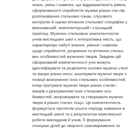
знань, умінь і навичок, що віддзеркалюють рівень
сформованості сприйняття музики різних сти-лів,
розпізнавання стильових ознак, слухового
контролю й оцінки втілення стильової специфіки у
виконавській, композиторській і слухацькій
практиці. Музично-стильовою компетентністю
учнів мистецьких шкіл є інтегративна якість, що
характеризує набуті знання, уміння і навички
щодо сприйняття, розуміння та втілення стильо-
вих особливостей музичних творів. Завдяки цій
сформованій компетентності учні можуть:
ідентифікувати та розрізняти основні музичні стилі
та жанри різних епох; аналізувати музичні твори з
позиції визначення їхніх стильових особливостей;
інтер-претувати музичні твори різних стилів і
жанрів з урахуванням їхніх стильових осо-
бливостей; імпровізувати та створювати музичні
твори в різних стилях тощо. Ця компетентність
формується протягом усього періоду навчання в
мистецькій школі та є результатом комплексної
роботи викладачів й учнів. Її формування
спонукає дітей до творчого самовираження та