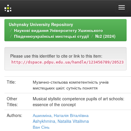
Skip
Ushynsky University Repository
navigation
Наукові видання Університету Ушинського
Південноукраїнські мистецькі студії
№2 (2024)
Please use this identifier to cite or link to this item:
http://dspace.pdpu.edu.ua/handle/123456789/20523
Title:
Музично-стильова компетентність учнів
мистецьких шкіл: сутність поняття
Other
Musical stylistic competence pupils of art schools:
Titles:
essence of the concept
Authors:
Ашихміна, Наталія Віталіївна
Ashykhmina, Nataliia Vitaliivna
Ван Сінь