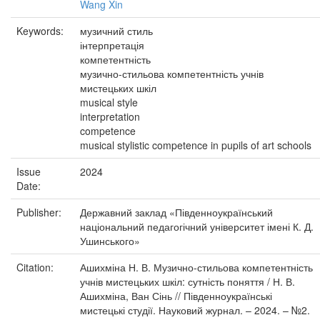
Wang Xin
Keywords:
музичний стиль
інтерпретація
компетентність
музично-стильова компетентність учнів
мистецьких шкіл
musical style
interpretation
competence
musical stylistic competence in pupils of art schools
Issue
2024
Date:
Publisher:
Державний заклад «Південноукраїнський
національний педагогічний університет імені К. Д.
Ушинського»
Citation:
Ашихміна Н. В. Музично-стильова компетентність
учнів мистецьких шкіл: сутність поняття / Н. В.
Ашихміна, Ван Сінь // Південноукраїнські
мистецькі студії. Науковий журнал. – 2024. – №2.