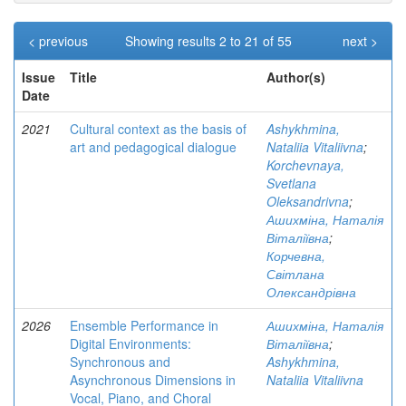
< previous
Showing results 2 to 21 of 55
next >
Issue
Title
Author(s)
Date
2021
Cultural context as the basis of
Ashykhmina,
art and pedagogical dialogue
Nataliia Vitaliivna
;
Korchevnaya,
Svetlana
Oleksandrivna
;
Ашихміна, Наталія
Віталіївна
;
Корчевна,
Світлана
Олександрівна
2026
Ensemble Performance in
Ашихміна, Наталія
Digital Environments:
Віталіївна
;
Synchronous and
Ashykhmina,
Asynchronous Dimensions in
Nataliia Vitaliivna
Vocal, Piano, and Choral