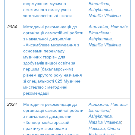
формування музично-
Віталіївна
;
естетичного смаку учнів
Ashykhmina,
загальноосвітньої школи
Nataliia Vitaliivna
2024
Методичні рекомендації до
Ашихміна, Наталія
організації самостійної роботи
Віталіївна
;
з навчальної дисципліни
Ashykhmina,
«Ансамблеве музикування з
Nataliia Vitaliivna
основами перекладу
музичних творів» для
здобувачів вищої освіти за
першим (бакалаврським)
рівнем другого року навчання
зі спеціальності 025 Музичне
мистецтво : методичні
рекомендації
2024
Методичні рекомендації до
Ашихміна, Наталія
організації самостійної роботи
Віталіївна
;
з навчальної дисципліни
Ashykhmina,
«Концертмейстерський
Nataliia Vitaliivna
;
практикум з основами
Новська, Олена
перекладу музичних творів»
Рудольфівна
;