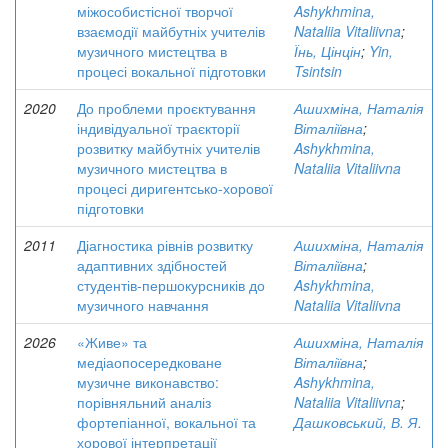
міжособистісної творчої
Ashykhmina,
взаємодії майбутніх учителів
Nataliia Vitaliivna
;
музичного мистецтва в
Їнь, Цінцін
;
Yin,
процесі вокальної підготовки
Tsintsin
2020
До проблеми проєктування
Ашихміна, Наталія
індивідуальної траєкторії
Віталіївна
;
розвитку майбутніх учителів
Ashykhmina,
музичного мистецтва в
Nataliia Vitaliivna
процесі диригентсько-хорової
підготовки
2011
Діагностика рівнів розвитку
Ашихміна, Наталія
адаптивних здібностей
Віталіївна
;
студентів-першокурсників до
Ashykhmina,
музичного навчання
Nataliia Vitaliivna
2026
«Живе» та
Ашихміна, Наталія
медіаопосередковане
Віталіївна
;
музичне виконавство:
Ashykhmina,
порівняльний аналіз
Nataliia Vitaliivna
;
фортепіанної, вокальної та
Дашковський, В. Я.
хорової інтерпретації