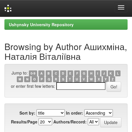
Skip
Ushynsky University Repository
navigation
Browsing by Author Ашихміна,
Наталія Віталіївна
Jump to:
0-9
A
B
C
D
E
F
G
H
I
J
K
L
M
N
O
P
Q
R
S
T
U
V
W
X
Y
Z
or enter first few letters:
Sort by:
In order:
Results/Page
Authors/Record: