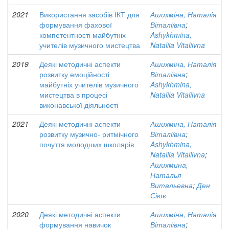
2021
Використання засобів ІКТ для
Ашихміна, Наталія
формування фахової
Віталіївна
;
компетентності майбутніх
Ashykhmina,
учителів музичного мистецтва
Nataliia Vitaliivna
2019
Деякі методичні аспекти
Ашихміна, Наталія
розвитку емоційності
Віталіївна
;
майбутніх учителів музичного
Ashykhmina,
мистецтва в процесі
Nataliia Vitaliivna
виконавської діяльності
2021
Деякі методичні аспекти
Ашихміна, Наталія
розвитку музично- ритмічного
Віталіївна
;
почуття молодших школярів
Ashykhmina,
Nataliia Vitaliivna
;
Ашихмина,
Наталья
Витальевна
;
Ден
Сіює
2020
Деякі методичні аспекти
Ашихміна, Наталія
формування навичок
Віталіївна
;