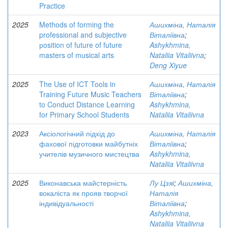
Practice
2025
Methods of forming the
Ашихміна, Наталія
professional and subjective
Віталіївна
;
рosition of future of future
Ashykhmina,
masters of musical arts
Nataliia Vitaliivna
;
Deng Xiyue
2025
The Use of ICT Tools in
Ашихміна, Наталія
Training Future Music Teachers
Віталіївна
;
to Conduct Distance Learning
Ashykhmina,
for Primary School Students
Nataliia Vitaliivna
2023
Аксіологічний підхід до
Ашихміна, Наталія
фахової підготовки майбутніх
Віталіївна
;
учителів музичного мистецтва
Ashykhmina,
Nataliia Vitaliivna
2025
Виконавська майстерність
Лу Цзяї
;
Ашихміна,
вокаліста як прояв творчої
Наталія
індивідуальності
Віталіївна
;
Ashykhmina,
Nataliia Vitaliivna