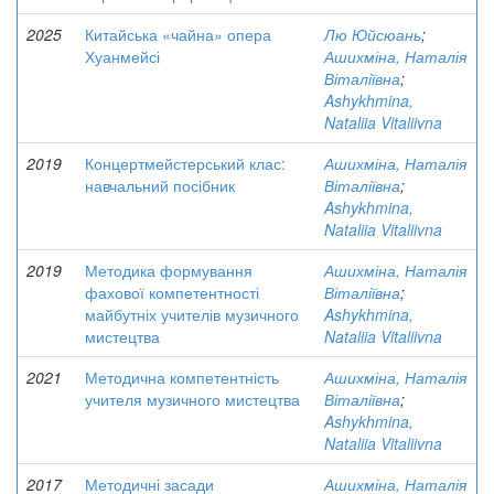
2025
Китайська «чайна» опера
Лю Юйсюань
;
Хуанмейсі
Ашихміна, Наталія
Віталіївна
;
Ashykhmina,
Nataliia Vitaliivna
2019
Концертмейстерський клас:
Ашихміна, Наталія
навчальний посібник
Віталіївна
;
Ashykhmina,
Nataliia Vitaliivna
2019
Методика формування
Ашихміна, Наталія
фахової компетентності
Віталіївна
;
майбутніх учителів музичного
Ashykhmina,
мистецтва
Nataliia Vitaliivna
2021
Методична компетентність
Ашихміна, Наталія
учителя музичного мистецтва
Віталіївна
;
Ashykhmina,
Nataliia Vitaliivna
2017
Методичні засади
Ашихміна, Наталія