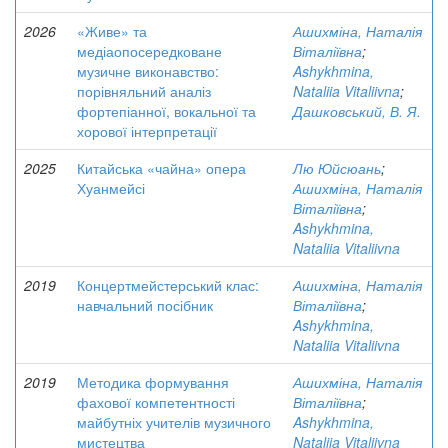
2026
«Живе» та
Ашихміна, Наталія
медіаопосередковане
Віталіївна
;
музичне виконавство:
Ashykhmina,
порівняльний аналіз
Nataliia Vitaliivna
;
фортепіанної, вокальної та
Дашковський, В. Я.
хорової інтерпретації
2025
Китайська «чайна» опера
Лю Юйсюань
;
Хуанмейсі
Ашихміна, Наталія
Віталіївна
;
Ashykhmina,
Nataliia Vitaliivna
2019
Концертмейстерський клас:
Ашихміна, Наталія
навчальний посібник
Віталіївна
;
Ashykhmina,
Nataliia Vitaliivna
2019
Методика формування
Ашихміна, Наталія
фахової компетентності
Віталіївна
;
майбутніх учителів музичного
Ashykhmina,
мистецтва
Nataliia Vitaliivna