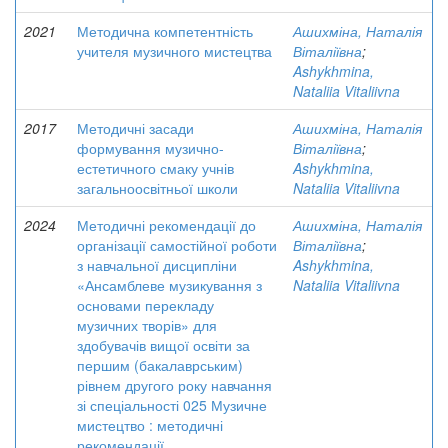
2021
Методична компетентність
Ашихміна, Наталія
учителя музичного мистецтва
Віталіївна
;
Ashykhmina,
Nataliia Vitaliivna
2017
Методичні засади
Ашихміна, Наталія
формування музично-
Віталіївна
;
естетичного смаку учнів
Ashykhmina,
загальноосвітньої школи
Nataliia Vitaliivna
2024
Методичні рекомендації до
Ашихміна, Наталія
організації самостійної роботи
Віталіївна
;
з навчальної дисципліни
Ashykhmina,
«Ансамблеве музикування з
Nataliia Vitaliivna
основами перекладу
музичних творів» для
здобувачів вищої освіти за
першим (бакалаврським)
рівнем другого року навчання
зі спеціальності 025 Музичне
мистецтво : методичні
рекомендації