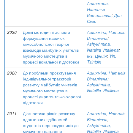
Ашихмина,
Наталья
Витальевна
;
Ден
Сіює
2020
Деякі методичні аспекти
Ашихміна, Наталія
формування навичок
Віталіївна
;
міжособистісної творчої
Ashykhmina,
взаємодії майбутніх учителів
Nataliia Vitaliivna
;
музичного мистецтва в
Їнь, Цінцін
;
Yin,
процесі вокальної підготовки
Tsintsin
2020
До проблеми проєктування
Ашихміна, Наталія
індивідуальної траєкторії
Віталіївна
;
розвитку майбутніх учителів
Ashykhmina,
музичного мистецтва в
Nataliia Vitaliivna
процесі диригентсько-хорової
підготовки
2011
Діагностика рівнів розвитку
Ашихміна, Наталія
адаптивних здібностей
Віталіївна
;
студентів-першокурсників до
Ashykhmina,
музичного навчання
Nataliia Vitaliivna