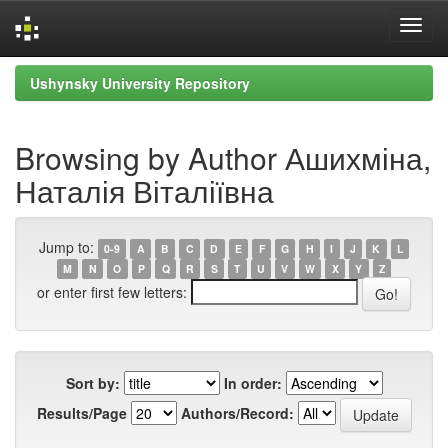
Skip
Ushynsky University Repository
navigation
Browsing by Author Ашихміна,
Наталія Віталіївна
Jump to:
0-9
A
B
C
D
E
F
G
H
I
J
K
L
M
N
O
P
Q
R
S
T
U
V
W
X
Y
Z
or enter first few letters:
Sort by:
In order:
Results/Page
Authors/Record: