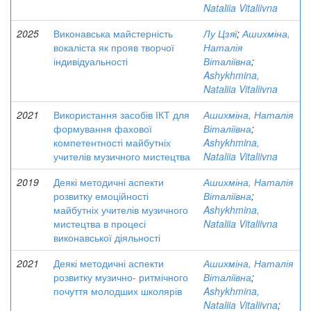
Nataliia Vitaliivna
2025
Виконавська майстерність
Лу Цзяї
;
Ашихміна,
вокаліста як прояв творчої
Наталія
індивідуальності
Віталіївна
;
Ashykhmina,
Nataliia Vitaliivna
2021
Використання засобів ІКТ для
Ашихміна, Наталія
формування фахової
Віталіївна
;
компетентності майбутніх
Ashykhmina,
учителів музичного мистецтва
Nataliia Vitaliivna
2019
Деякі методичні аспекти
Ашихміна, Наталія
розвитку емоційності
Віталіївна
;
майбутніх учителів музичного
Ashykhmina,
мистецтва в процесі
Nataliia Vitaliivna
виконавської діяльності
2021
Деякі методичні аспекти
Ашихміна, Наталія
розвитку музично- ритмічного
Віталіївна
;
почуття молодших школярів
Ashykhmina,
Nataliia Vitaliivna
;