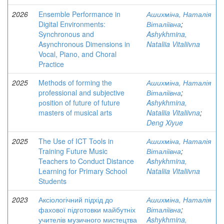
2026
Ensemble Performance in
Ашихміна, Наталія
Digital Environments:
Віталіївна
;
Synchronous and
Ashykhmina,
Asynchronous Dimensions in
Nataliia Vitaliivna
Vocal, Piano, and Choral
Practice
2025
Methods of forming the
Ашихміна, Наталія
professional and subjective
Віталіївна
;
рosition of future of future
Ashykhmina,
masters of musical arts
Nataliia Vitaliivna
;
Deng Xiyue
2025
The Use of ICT Tools in
Ашихміна, Наталія
Training Future Music
Віталіївна
;
Teachers to Conduct Distance
Ashykhmina,
Learning for Primary School
Nataliia Vitaliivna
Students
2023
Аксіологічний підхід до
Ашихміна, Наталія
фахової підготовки майбутніх
Віталіївна
;
учителів музичного мистецтва
Ashykhmina,