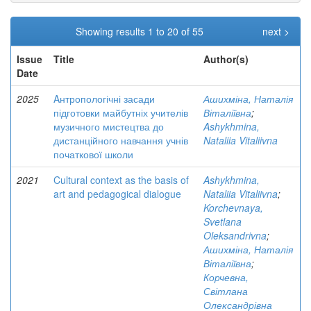
Showing results 1 to 20 of 55
next >
Issue
Title
Author(s)
Date
2025
Aнтропологічні засади
Ашихміна, Наталія
підготовки майбутніх учителів
Віталіївна
;
музичного мистецтва до
Ashykhmina,
дистанційного навчання учнів
Nataliia Vitaliivna
початкової школи
2021
Cultural context as the basis of
Ashykhmina,
art and pedagogical dialogue
Nataliia Vitaliivna
;
Korchevnaya,
Svetlana
Oleksandrivna
;
Ашихміна, Наталія
Віталіївна
;
Корчевна,
Світлана
Олександрівна