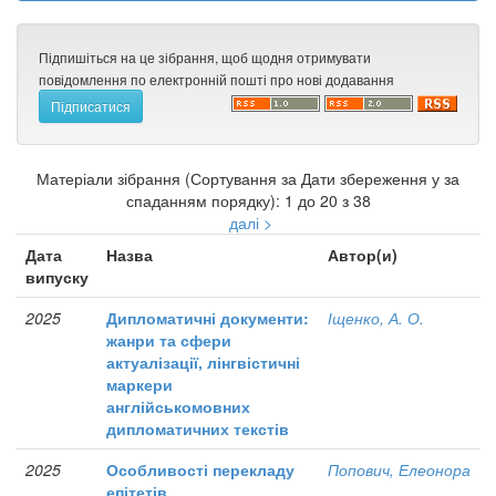
Підпишіться на це зібрання, щоб щодня отримувати
повідомлення по електронній пошті про нові додавання
Матеріали зібрання (Сортування за Дати збереження у за
спаданням порядку): 1 до 20 з 38
далі >
Дата
Назва
Автор(и)
випуску
2025
Дипломатичні документи:
Іщенко, А. О.
жанри та сфери
актуалізації, лінгвістичні
маркери
англійськомовних
дипломатичних текстів
2025
Особливості перекладу
Попович, Елеонора
епітетів