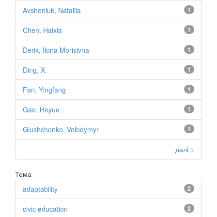
Avsheniuk, Nataliia
1
Chen, Haixia
1
Derik, Ilona Morisivna
1
Ding, X.
1
Fan, Yingfang
1
Gao, Heyue
1
Glushchenko, Volodymyr
1
далі >
Тема
adaptability
2
civic education
2