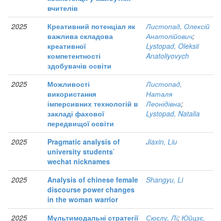
вчителів
2025
Креативний потенціал як
Листопад, Олексій
важлива складова
Анатолійович
;
креативної
Lystopad, Oleksii
компетентності
Anatoliyovych
здобувачів освіти
2025
Можливості
Листопад,
використання
Наталя
імперсивних технологій в
Леонідівна
;
закладі фахової
Lystopad, Natalia
передвищої освіти
2025
Pragmatic analysis of
Jiaxin, Liu
university students`
wechat nicknames
2025
Analysis of chinese female
Shangyu, Li
discourse power changes
in the woman warrior
2025
Мультимодальні стратегії
Сюєлу, Лі
;
Юйцзє,