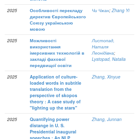
2025
Особливості перекладу
Чи Чжан
;
Zhang Yi
директив Європейського
Союзу українською
мовою
2025
Можливості
Листопад,
використання
Наталя
імерсивних технологій в
Леонідівна
;
закладі фахової
Lystopad, Natalia
передвищої освіти
2025
Application of culture-
Zhang, Xinyue
loaded words in subtitle
translation from the
perspective of skopos
theory : A case study of
"lighting up the stars"
2025
Quantifying power
Zhang, Junnan
distange in U. S.
Presidential inaugural
speeches : An NLP