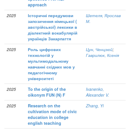
approach
2025
Історичні передумови
Шетеля, Ярослав
запозичення німецької (
М.
австрійської) лексики в
діалектний вокабулярій
українців Закарпаття
2025
Роль цифрових
Цун, Ченцзюй
;
технологій у
Гаврилюк, Ксенія
мультимодальному
навчанні східних мов у
педагогічному
університеті
2025
To the origin of the
Ivanenko,
oikonym FUN (N) F
Alexander V.
2025
Research on the
Zhang, Yi
cultivation mode of civic
education in college
english teaching