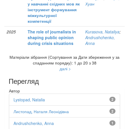
у навчанні східних мов як
Хуан
інструмент формування
міжкультурної
компетенції
2025
The role of journalists in
Kurasova, Nataliya
;
shaping public opinion
Andrushchenko,
during crisis situations
Anna
Матеріали зібрання (Сортування за Дати збереження у за
спаданням порядку): 1 до 20 з 38
далі >
Перегляд
Автор
Lystopad, Natalia
2
Листопад, Наталя Леонідівна
2
Andrushchenko, Anna
1