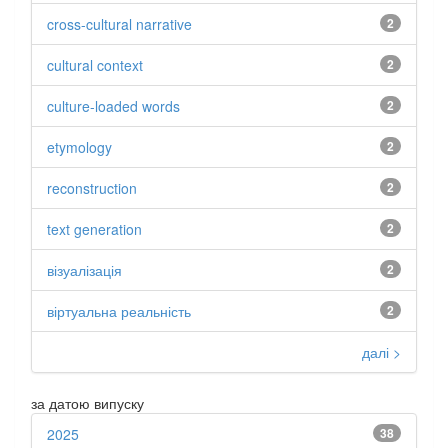
cross-cultural narrative
2
cultural context
2
culture-loaded words
2
etymology
2
reconstruction
2
text generation
2
візуалізація
2
віртуальна реальність
2
далі >
за датою випуску
2025
38