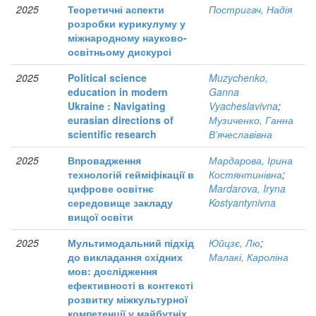
2025
Теоретичні аспекти
Постригач, Надія
розробки курикулуму у
міжнародному науково-
освітньому дискурсі
2025
Political science
Muzychenko,
education in modern
Ganna
Ukraine : Navigating
Vyacheslavivna
;
eurasian directions of
Музиченко, Ганна
scientific research
В’ячеславівна
2025
Впровадження
Мардарова, Ірина
технологій гейміфікації в
Костянтинівна
;
цифрове освітнє
Mardarova, Iryna
середовище закладу
Kostyantynivna
вищої освіти
2025
Мультимодальний підхід
Юйцзє, Лю
;
до викладання східних
Малакі, Кароліна
мов: дослідження
ефективності в контексті
розвитку міжкультурної
компетенції у майбутніх