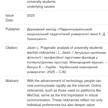
university students
underlying causes
Issue
2025
Date:
Publisher:
Державний заклад «Південноукраїнський
національний педагогічний університет імені К. Д.
Ушинського»
Citation:
Jiaxin L. Pragmatic analysis of university students`
wechat nicknames / L. Jiaxin // Актуальні проблеми
філології і професійної підготовки фахівців у
полікультурному просторі: Міжнародний журнал. –
Випуск 8. – Харбін : Харбінський інженерний
університет, 2025 ‒ C.82.
Abstract:
With the advancement of technology, people can
now communicate rapidly via the internet. Online
nicknames, such as those used on platforms like
WeChat, serve as the first impression in virtual
communication. These nicknames reflect not only
individual preferences but also deeper value