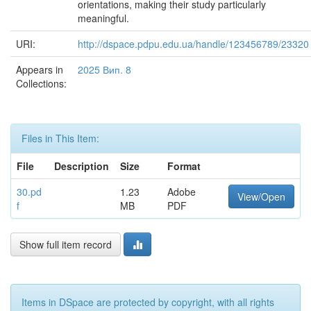
orientations, making their study particularly
meaningful.
URI:
http://dspace.pdpu.edu.ua/handle/123456789/23320
Appears in
2025 Вип. 8
Collections:
Files in This Item:
File
Description
Size
Format
30.pd
1.23
Adobe
View/Open
f
MB
PDF
Show full item record
Items in DSpace are protected by copyright, with all rights