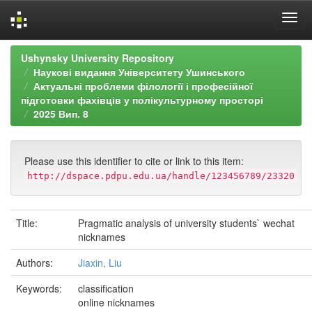
Skip
Ushynsky University Repository
navigation
Наукові видання Університету Ушинського
Актуальні проблеми філології і професійної
підготовки фахівців у полікультурному просторі
2025 Вип. 8
Please use this identifier to cite or link to this item:
http://dspace.pdpu.edu.ua/handle/123456789/23320
Title:
Pragmatic analysis of university students` wechat
nicknames
Authors:
Jiaxin, Liu
Keywords:
classification
online nicknames