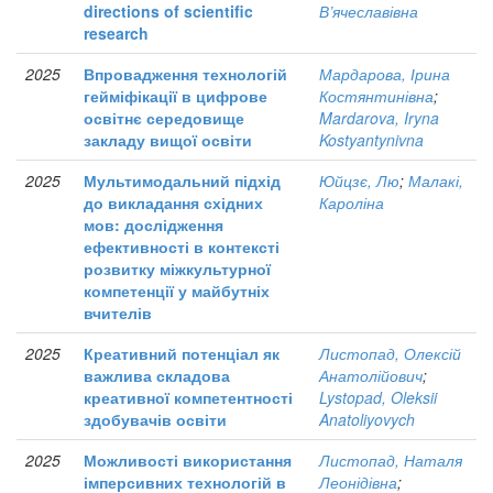
directions of scientific
В’ячеславівна
research
2025
Впровадження технологій
Мардарова, Ірина
гейміфікації в цифрове
Костянтинівна
;
освітнє середовище
Mardarova, Iryna
закладу вищої освіти
Kostyantynivna
2025
Мультимодальний підхід
Юйцзє, Лю
;
Малакі,
до викладання східних
Кароліна
мов: дослідження
ефективності в контексті
розвитку міжкультурної
компетенції у майбутніх
вчителів
2025
Креативний потенціал як
Листопад, Олексій
важлива складова
Анатолійович
;
креативної компетентності
Lystopad, Oleksii
здобувачів освіти
Anatoliyovych
2025
Можливості використання
Листопад, Наталя
імперсивних технологій в
Леонідівна
;