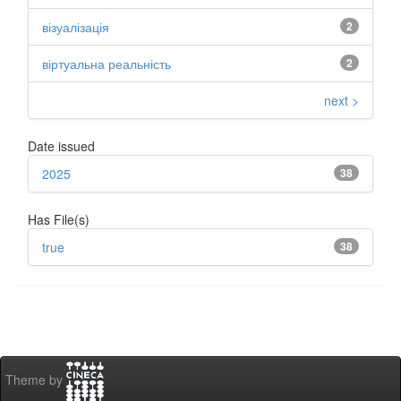
візуалізація
2
віртуальна реальність
2
next >
Date issued
2025
38
Has File(s)
true
38
Theme by