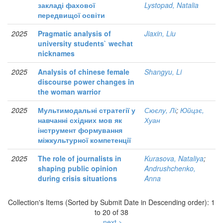
закладі фахової
Lystopad, Natalia
передвищої освіти
2025
Pragmatic analysis of
Jiaxin, Liu
university students` wechat
nicknames
2025
Analysis of chinese female
Shangyu, Li
discourse power changes in
the woman warrior
2025
Мультимодальні стратегії у
Сюєлу, Лі
;
Юйцзє,
навчанні східних мов як
Хуан
інструмент формування
міжкультурної компетенції
2025
The role of journalists in
Kurasova, Nataliya
;
shaping public opinion
Andrushchenko,
during crisis situations
Anna
Collection's Items (Sorted by Submit Date in Descending order): 1
to 20 of 38
next >