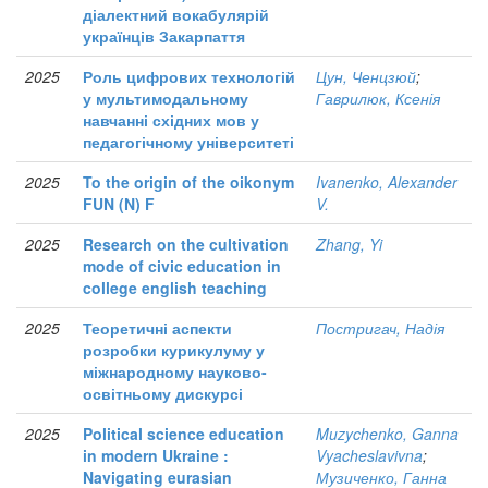
діалектний вокабулярій
українців Закарпаття
2025
Роль цифрових технологій
Цун, Ченцзюй
;
у мультимодальному
Гаврилюк, Ксенія
навчанні східних мов у
педагогічному університеті
2025
To the origin of the oikonym
Ivanenko, Alexander
FUN (N) F
V.
2025
Research on the cultivation
Zhang, Yi
mode of civic education in
college english teaching
2025
Теоретичні аспекти
Постригач, Надія
розробки курикулуму у
міжнародному науково-
освітньому дискурсі
2025
Political science education
Muzychenko, Ganna
in modern Ukraine :
Vyacheslavivna
;
Navigating eurasian
Музиченко, Ганна