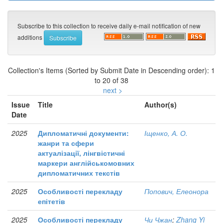
Subscribe to this collection to receive daily e-mail notification of new
additions
Collection's Items (Sorted by Submit Date in Descending order): 1
to 20 of 38
next >
Issue
Title
Author(s)
Date
2025
Дипломатичні документи:
Іщенко, А. О.
жанри та сфери
актуалізації, лінгвістичні
маркери англійськомовних
дипломатичних текстів
2025
Особливості перекладу
Попович, Елеонора
епітетів
2025
Особливості перекладу
Чи Чжан
;
Zhang Yi