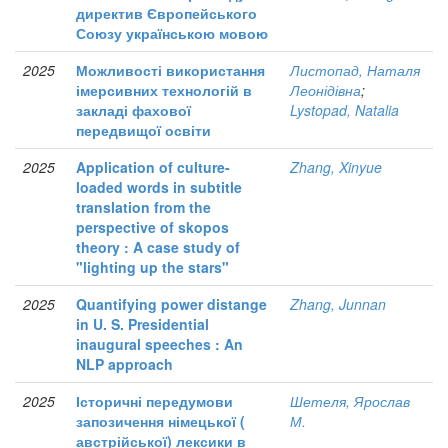
директив Європейського
Союзу українською мовою
2025
Можливості використання
Листопад, Наталя
імерсивних технологій в
Леонідівна
;
закладі фахової
Lystopad, Natalia
передвищої освіти
2025
Application of culture-
Zhang, Xinyue
loaded words in subtitle
translation from the
perspective of skopos
theory : A case study of
"lighting up the stars"
2025
Quantifying power distange
Zhang, Junnan
in U. S. Presidential
inaugural speeches : An
NLP approach
2025
Історичні передумови
Шетеля, Ярослав
запозичення німецької (
М.
австрійської) лексики в