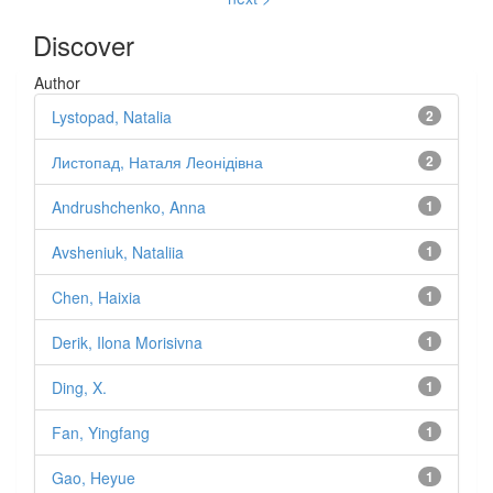
Discover
Author
Lystopad, Natalia
2
Листопад, Наталя Леонідівна
2
Andrushchenko, Anna
1
Avsheniuk, Nataliia
1
Chen, Haixia
1
Derik, Ilona Morisivna
1
Ding, X.
1
Fan, Yingfang
1
Gao, Heyue
1