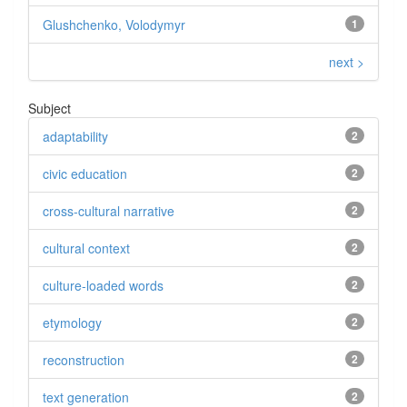
Glushchenko, Volodymyr
1
next >
Subject
adaptability
2
civic education
2
cross-cultural narrative
2
cultural context
2
culture-loaded words
2
etymology
2
reconstruction
2
text generation
2