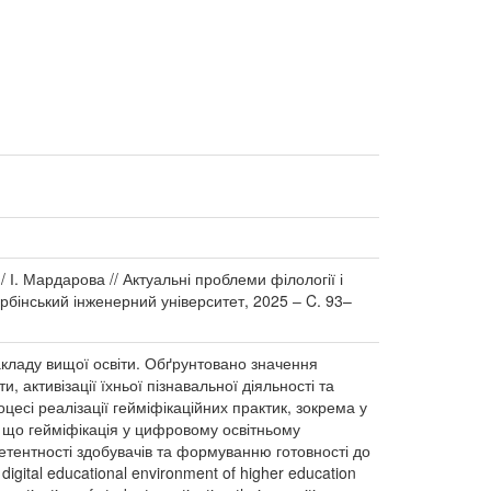
І. Мардарова // Актуальні проблеми філології і
арбінський інженерний університет, 2025 ‒ C. 93–
акладу вищої освіти. Обґрунтовано значення
, активізації їхньої пізнавальної діяльності та
сі реалізації гейміфікаційних практик, зокрема у
о, що гейміфікація у цифровому освітньому
етентності здобувачів та формуванню готовності до
digital educational environment of higher education