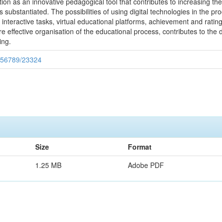
tion as an innovative pedagogical tool that contributes to increasing the 
 substantiated. The possibilities of using digital technologies in the p
 of interactive tasks, virtual educational platforms, achievement and rating
 effective organisation of the educational process, contributes to the
ing.
3456789/23324
Size
Format
1.25 MB
Adobe PDF