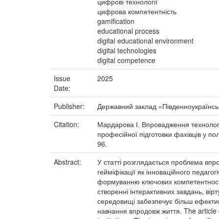
цифрові технології
цифрова компетентність
gamification
educational process
digital educational environment
digital technologies
digital competence
Issue
2025
Date:
Publisher:
Державний заклад «Південноукраїнськ
Citation:
Мардарова І. Впровадження технологій
професійної підготовки фахівців у по
96.
Abstract:
У статті розглядається проблема впр
гейміфікації як інноваційного педагог
формуванню ключових компетентностей
створенні інтерактивних завдань, вір
середовищі забезпечує більш ефектив
навчання впродовж життя. The article d