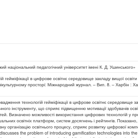
ий національний педагогічний університет імені К. Д. Ушинського»
 гейміфікації в цифрове освітнє середовище закладу вищої освіти / 
лікультурному просторі: Міжнародний журнал. – Вип. 8. – Харбін : Х
овадження технологій гейміфікації в цифрове освітнє середовище з
ічного інструменту, що сприяє підвищенню мотивації здобувачів освіти
. Визначено можливості використання цифрових технологій у проце
туальних освітніх платформ, систем досягнень і рейтингів. Показан
ну організацію освітнього процесу, сприяє розвитку цифрової комп
iscusses the problem of introducing gamification technologies into the 