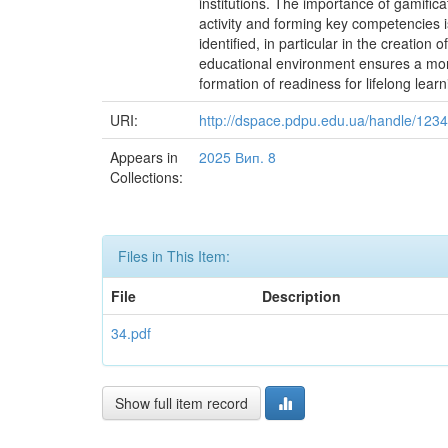
institutions. The importance of gamifica
activity and forming key competencies is
identified, in particular in the creation
educational environment ensures a more
formation of readiness for lifelong learn
URI:
http://dspace.pdpu.edu.ua/handle/12
Appears in
2025 Вип. 8
Collections:
Files in This Item:
File
Description
34.pdf
Show full item record