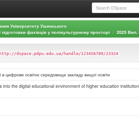
ання Університету Ушинського
ї підготовки фахівців у полікультурному просторі
2025 Вип. 
http://dspace.pdpu.edu.ua/handle/123456789/23324
ї в цифрове освітнє середовище закладу вищої освіти
s into the digital educational environment of higher education institutio