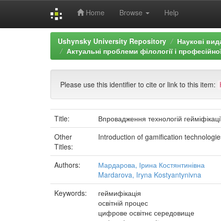
Home
Browse
Help
Skip
Ushynsky University Repository
Наукові вид
navigation
Актуальні проблеми філології і професійно
Please use this identifier to cite or link to this item:
Title:
Впровадження технологій гейміфікаці
Other
Introduction of gamification technologie
Titles:
Authors:
Мардарова, Ірина Костянтинівна
Mardarova, Iryna Kostyantynivna
Keywords:
геймифікація
освітній процес
цифрове освітнє середовище