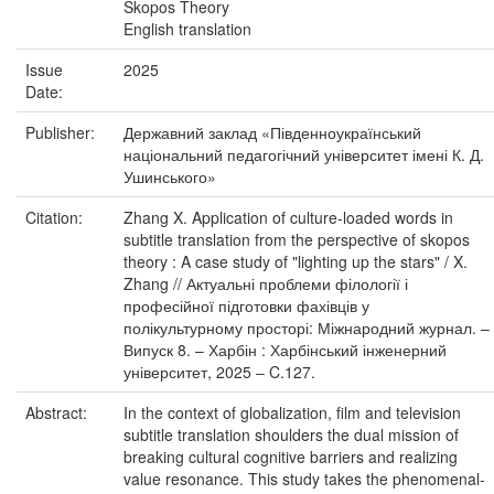
Skopos Theory
English translation
Issue
2025
Date:
Publisher:
Державний заклад «Південноукраїнський
національний педагогічний університет імені К. Д.
Ушинського»
Citation:
Zhang X. Application of culture-loaded words in
subtitle translation from the perspective of skopos
theory : A case study of "lighting up the stars" / X.
Zhang // Актуальні проблеми філології і
професійної підготовки фахівців у
полікультурному просторі: Міжнародний журнал. –
Випуск 8. – Харбін : Харбінський інженерний
університет, 2025 ‒ C.127.
Abstract:
In the context of globalization, film and television
subtitle translation shoulders the dual mission of
breaking cultural cognitive barriers and realizing
value resonance. This study takes the phenomenal-