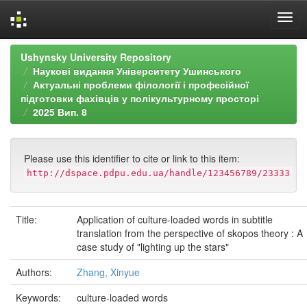
Skip
Ushynsky University Repository
navigation
Наукові видання Університету Ушинського
Актуальні проблеми філології і професійної
підготовки фахівців у полікультурному просторі
2025 Вип. 8
Please use this identifier to cite or link to this item:
http://dspace.pdpu.edu.ua/handle/123456789/23333
Title:
Application of culture-loaded words in subtitle
translation from the perspective of skopos theory : A
case study of "lighting up the stars"
Authors:
Zhang, Xinyue
Keywords:
culture-loaded words