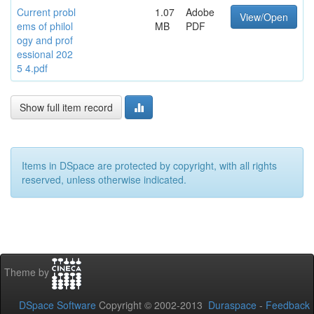
Current probl
1.07
Adobe
View/Open
ems of philol
MB
PDF
ogy and prof
essional 202
5 4.pdf
Show full item record
Items in DSpace are protected by copyright, with all rights
reserved, unless otherwise indicated.
Theme by
DSpace Software
Copyright © 2002-2013
Duraspace
-
Feedback