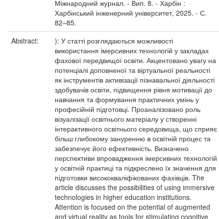
Міжнародний журнал. - Вип. 8. - Харбін :
Харбінський інженерний університет, 2025. - С.
82–85.
Abstract:
): У статті розглядаються можливості
використання імерсивних технологій у закладах
фахової передвищої освіти. Акцентовано увагу на
потенціалі доповненої та віртуальної реальності
як інструментів активізації пізнавальної діяльності
здобувачів освіти, підвищення рівня мотивації до
навчання та формування практичних умінь у
професійній підготовці. Проаналізовано роль
візуалізації освітнього матеріалу у створенні
інтерактивного освітнього середовища, що сприяє
більш глибокому зануренню в освітній процес та
забезпечує його ефективність. Визначено
перспективи впровадження імерсивних технологій
у освітній практиці та підкреслено їх значення для
підготовки висококваліфікованих фахівців. The
article discusses the possibilities of using immersive
technologies in higher education institutions.
Attention is focused on the potential of augmented
and virtual reality as tools for stimulating cognitive