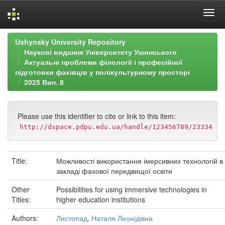
Skip
Ushynsky University Repository
navigation
Наукові видання Університету Ушинського
Актуальні проблеми філології і професійної
підготовки фахівців у полікультурному просторі
2025 Вип. 8
Please use this identifier to cite or link to this item:
http://dspace.pdpu.edu.ua/handle/123456789/23334
Title:
Можливості використання імерсивних технологій в
закладі фахової передвищої освіти
Other
Possibilities for using immersive technologies in
Titles:
higher education institutions
Authors:
Листопад, Наталя Леонідівна