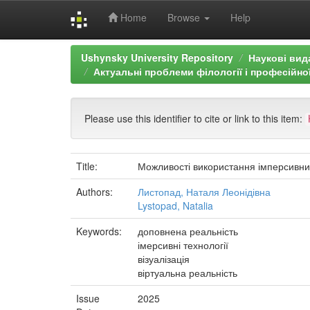
Home
Browse
Help
Skip
Ushynsky University Repository
Наукові вид
navigation
Актуальні проблеми філології і професійно
Please use this identifier to cite or link to this item:
Title:
Можливості використання імперсивних
Authors:
Листопад, Наталя Леонідівна
Lystopad, Natalia
Keywords:
доповнена реальність
імерсивні технології
візуалізація
віртуальна реальність
Issue
2025