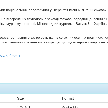
ий національний педагогічний університет імені К. Д. Ушинського»
ня імперсивних технологій в закладі фахової передвищої освіти / Н.
лікультурному просторі: Міжнародний журнал. – Випуск 8. – Харбін :
 реальності активно застосовуються в сучасних освітніх практиках, 
пливу означених технологій найкраще підходить термін «імерсивніст
3456789/23321
Size
Format
1.24 MB
Adobe PDF