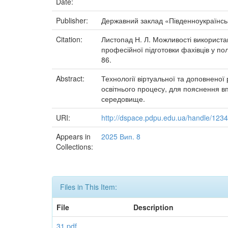
Date:
Publisher:
Державний заклад «Південноукраїнськ
Citation:
Листопад Н. Л. Можливості використан
професійної підготовки фахівців у по
86.
Abstract:
Технології віртуальної та доповненої
освітнього процесу, для пояснення в
середовище.
URI:
http://dspace.pdpu.edu.ua/handle/12
Appears in
2025 Вип. 8
Collections:
Files in This Item:
File
Description
31.pdf