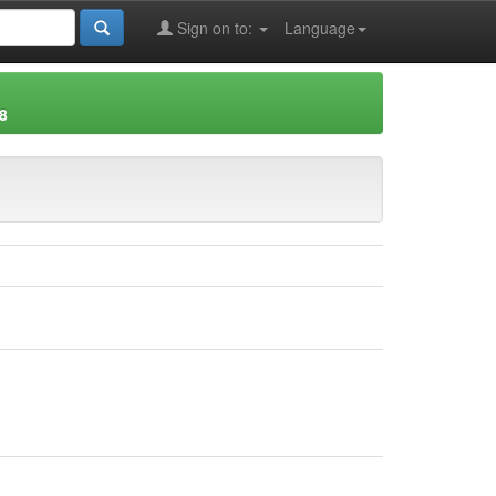
Sign on to:
Language
8