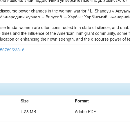
ий національний педагогічний університет імені К. Д. Ушинського»
 discourse power changes in the woman warrior / L. Shangyu // Актуал
 Міжнародний журнал. – Випуск 8. – Харбін : Харбінський інженерний
ese feudal women are often constructed in a state of silence, and unab
e times and the influence of the American immigrant community, some f
ducation or enhancing their own strength, and the discourse power of 
3456789/23318
Size
Format
1.23 MB
Adobe PDF