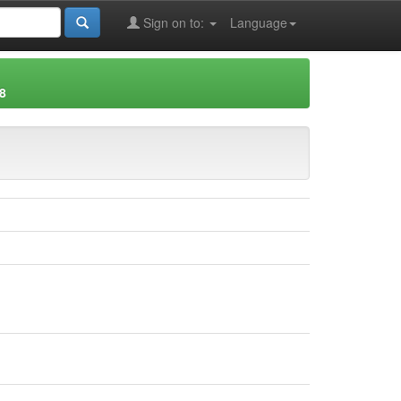
Sign on to:
Language
8