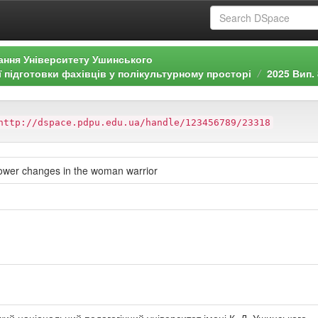
ання Університету Ушинського
ї підготовки фахівців у полікультурному просторі
2025 Вип. 
http://dspace.pdpu.edu.ua/handle/123456789/23318
power changes in the woman warrior