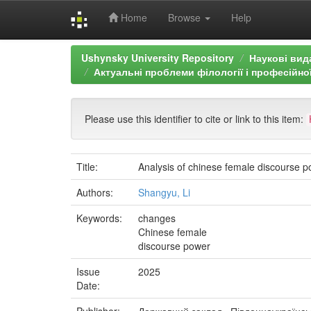
Home
Browse
Help
Skip
Ushynsky University Repository
Наукові вид
navigation
Актуальні проблеми філології і професійно
Please use this identifier to cite or link to this item:
Title:
Analysis of chinese female discourse 
Authors:
Shangyu, Li
Keywords:
changes
Chinese female
discourse power
Issue
2025
Date: