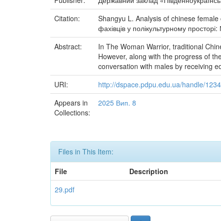
Publisher:
Державний заклад «Південноукраїнськ
Citation:
Shangyu L. Analysis of chinese female
фахівців у полікультурному просторі:
Abstract:
In The Woman Warrior, traditional Chin
However, along with the progress of th
conversation with males by receiving e
URI:
http://dspace.pdpu.edu.ua/handle/12
Appears in
2025 Вип. 8
Collections:
Files in This Item:
File
Description
29.pdf