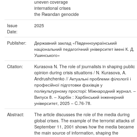
uneven coverage
international crises
the Rwandan genocide
Issue
2025
Date:
Publisher:
Державний заклад «Південноукраїнський
національний педагогічний університет імені К. Д.
Ушинського»
Citation:
Kurasova N. The role of journalists in shaping public
opinion during crisis situations / N. Kurasova, A.
Andrushchenko // Актуальні проблеми філології і
професійної підготовки фахівців у
полікультурному просторі: Міжнародний журнал. –
Випуск 8. – Харбін : Харбінський інженерний
університет, 2025 ‒ C.76-78.
Abstract:
The article discusses the role of the media during
global crises. The example of the terrorist attacks of
September 11, 2001 shows how the media became
the main source of information, shaping the