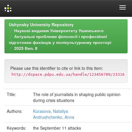
Skip
Ushynsky University Repository
navigation
Наукові видання Університету Ушинського
Актуальні проблеми філології і професійної
підготовки фахівців у полікультурному просторі
2025 Вип. 8
Please use this identifier to cite or link to this item:
http://dspace.pdpu.edu.ua/handle/123456789/23316
Title:
The role of journalists in shaping public opinion
during crisis situations
Authors:
Kurasova, Nataliya
Andrushchenko, Anna
Keywords:
the September 11 attacks