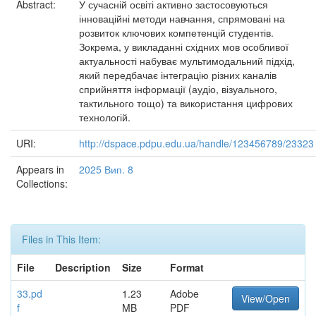
Abstract:
У сучасній освіті активно застосовуються
інноваційні методи навчання, спрямовані на
розвиток ключових компетенцій студентів.
Зокрема, у викладанні східних мов особливої
актуальності набуває мультимодальний підхід,
який передбачає інтеграцію різних каналів
сприйняття інформації (аудіо, візуального,
тактильного тощо) та використання цифрових
технологій.
URI:
http://dspace.pdpu.edu.ua/handle/123456789/23323
Appears in
2025 Вип. 8
Collections:
Files in This Item:
File
Description
Size
Format
33.pd
1.23
Adobe
View/Open
f
MB
PDF