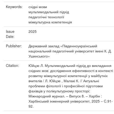
Keywords:
східні мови
мультимодальний підхід
педагогічні технології
міжкультурна компетенція
Issue
2025
Date:
Publisher:
Державний заклад «Південноукраїнський
національний педагогічний університет імені К. Д.
Ушинського»
Citation:
Юйцзє Л. Мультимодальний підхід до викладання
східних мов: дослідження ефективності в контексті
розвитку міжкультурної компетенції у майбутніх
вчителів / Л. Юйцзе , Малакі К. // Актуальні
проблеми філології і професійної підготовки
фахівців у полікультурному просторі:
Міжнародний журнал. – Випуск 8. – Харбін :
Харбінський інженерний університет, 2025 ‒ C.91-
92.