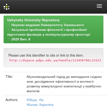
Skip
Ushynsky University Repository
navigation
Наукові видання Університету Ушинського
Актуальні проблеми філології і професійної
підготовки фахівців у полікультурному просторі
2025 Вип. 8
Please use this identifier to cite or link to this item:
http://dspace.pdpu.edu.ua/handle/123456789/23323
Title:
Мультимодальний підхід до викладання східних
мов: дослідження ефективності в контексті
розвитку міжкультурної компетенції у майбутніх
вчителів
Authors:
Юйцзє, Лю
Малакі, Кароліна