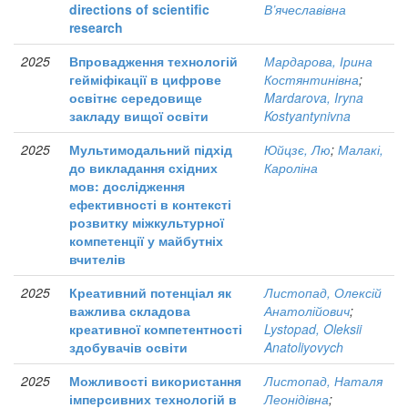
directions of scientific
В’ячеславівна
research
2025
Впровадження технологій
Мардарова, Ірина
гейміфікації в цифрове
Костянтинівна
;
освітнє середовище
Mardarova, Iryna
закладу вищої освіти
Kostyantynivna
2025
Мультимодальний підхід
Юйцзє, Лю
;
Малакі,
до викладання східних
Кароліна
мов: дослідження
ефективності в контексті
розвитку міжкультурної
компетенції у майбутніх
вчителів
2025
Креативний потенціал як
Листопад, Олексій
важлива складова
Анатолійович
;
креативної компетентності
Lystopad, Oleksii
здобувачів освіти
Anatoliyovych
2025
Можливості використання
Листопад, Наталя
імперсивних технологій в
Леонідівна
;