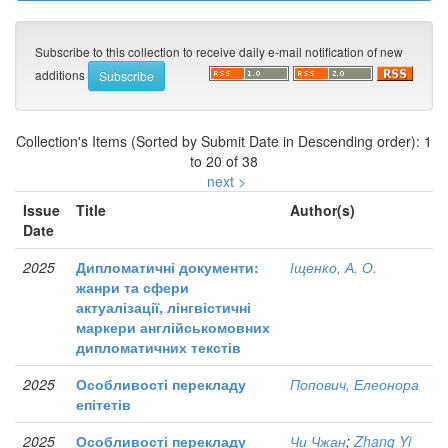
Subscribe to this collection to receive daily e-mail notification of new
additions
Collection's Items (Sorted by Submit Date in Descending order): 1
to 20 of 38
next >
Issue
Title
Author(s)
Date
2025
Дипломатичні документи:
Іщенко, А. О.
жанри та сфери
актуалізації, лінгвістичні
маркери англійськомовних
дипломатичних текстів
2025
Особливості перекладу
Попович, Елеонора
епітетів
2025
Особливості перекладу
Чи Чжан
;
Zhang Yi