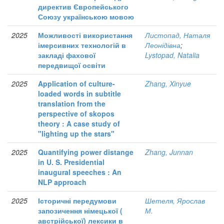
директив Європейського
Союзу українською мовою
2025
Можливості використання
Листопад, Наталя
імерсивних технологій в
Леонідівна
;
закладі фахової
Lystopad, Natalia
передвищої освіти
2025
Application of culture-
Zhang, Xinyue
loaded words in subtitle
translation from the
perspective of skopos
theory : A case study of
"lighting up the stars"
2025
Quantifying power distange
Zhang, Junnan
in U. S. Presidential
inaugural speeches : An
NLP approach
2025
Історичні передумови
Шетеля, Ярослав
запозичення німецької (
М.
австрійської) лексики в