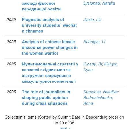
закладі фахової
Lystopad, Natalia
передвищої освіти
2025
Pragmatic analysis of
Jiaxin, Liu
university students` wechat
nicknames
2025
Analysis of chinese female
Shangyu, Li
discourse power changes in
the woman warrior
2025
Мультимодальні стратегії у
Сюєлу, Лі
;
Юйцзє,
навчанні східних мов як
Хуан
інструмент формування
міжкультурної компетенції
2025
The role of journalists in
Kurasova, Nataliya
;
shaping public opinion
Andrushchenko,
during crisis situations
Anna
Collection's Items (Sorted by Submit Date in Descending order): 1
to 20 of 38
next >