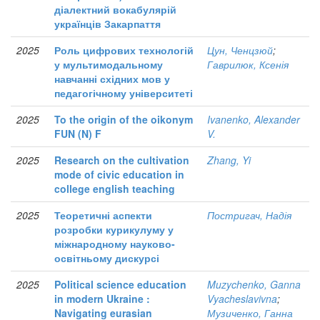
діалектний вокабулярій
українців Закарпаття
2025
Роль цифрових технологій
Цун, Ченцзюй
;
у мультимодальному
Гаврилюк, Ксенія
навчанні східних мов у
педагогічному університеті
2025
To the origin of the oikonym
Ivanenko, Alexander
FUN (N) F
V.
2025
Research on the cultivation
Zhang, Yi
mode of civic education in
college english teaching
2025
Теоретичні аспекти
Постригач, Надія
розробки курикулуму у
міжнародному науково-
освітньому дискурсі
2025
Political science education
Muzychenko, Ganna
in modern Ukraine :
Vyacheslavivna
;
Navigating eurasian
Музиченко, Ганна