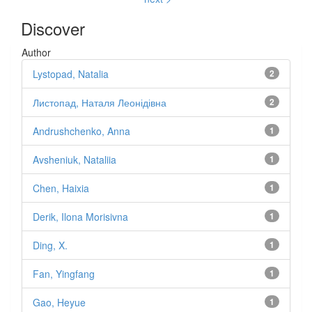
Discover
Author
Lystopad, Natalia
2
Листопад, Наталя Леонідівна
2
Andrushchenko, Anna
1
Avsheniuk, Nataliia
1
Chen, Haixia
1
Derik, Ilona Morisivna
1
Ding, X.
1
Fan, Yingfang
1
Gao, Heyue
1