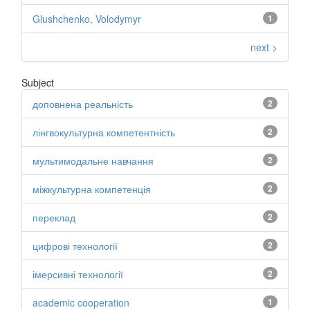
Glushchenko, Volodymyr
1
next >
Subject
доповнена реальність
2
лінгвокультурна компетентність
2
мультимодальне навчання
2
міжкультурна компетенція
2
переклад
2
цифрові технології
2
імерсивні технології
2
academic cooperation
1