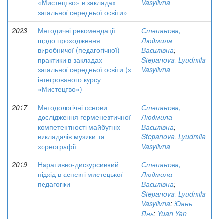
«Мистецтво» в закладах
Vasylivna
загальної середньої освіти»
2023
Методичні рекомендації
Степанова,
щодо проходження
Людмила
виробничої (педагогічної)
Василівна
;
практики в закладах
Stepanova, Lyudmila
загальної середньої освіти (з
Vasylivna
інтегрованого курсу
«Мистецтво»)
2017
Методологічні основи
Степанова,
дослідження герменевтичної
Людмила
компетентності майбутніх
Василівна
;
викладачів музики та
Stepanova, Lyudmila
хореографії
Vasylivna
2019
Наративно-дискурсивний
Степанова,
підхід в аспекті мистецької
Людмила
педагогіки
Василівна
;
Stepanova, Lyudmila
Vasylivna
;
Юань
Янь
;
Yuan Yan