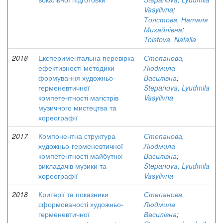
Vasylivna
;
Толстова, Наталя
Михайлівна
;
Tolstova, Natalia
2018
Експериментальна перевірка
Степанова,
ефективності методики
Людмила
формування художньо-
Василівна
;
герменевтичної
Stepanova, Lyudmila
компетентності магістрів
Vasylivna
музичного мистецтва та
хореографії
2017
Компонентна структура
Степанова,
художньо-герменевтичної
Людмила
компетентності майбутніх
Василівна
;
викладачів музики та
Stepanova, Lyudmila
хореографії
Vasylivna
2018
Критерії та показники
Степанова,
сформованості художньо-
Людмила
герменевтичної
Василівна
;