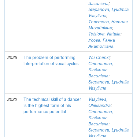
Василівна
;
Stepanova, Lyudmila
Vasylivna
;
Толстова, Наталя
Михайлівна
;
Tolstova, Natalia
;
Усова, Ганна
Анатоліївна
2025
The problem of performing
Wu Chenxi
;
interpretation of vocal cycles
Степанова,
Людмила
Василівна
;
Stepanova, Lyudmila
Vasylivna
2022
The technical skill of a dancer
Vasylieva,
is the highest form of his
Oleksandra
;
performance potential
Степанова,
Людмила
Василівна
;
Stepanova, Lyudmila
Vasylivna