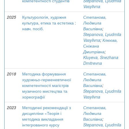
компетентності студентів
Stepanova, Lyudmila
Vasylivna
2025
Культурологія, художня
Степанова,
культура, етика та естетика :
Людмила
навч. посіб.
Василівна
;
Stepanova, Lyudmila
Vasylivna
;
Клюєва,
Сніжана
Дмитрівна
;
Kluyeva, Snezhana
Dmitrevna
2018
Методика формування
Степанова,
художньо-герменевтичної
Людмила
компетентності магістрів
Василівна
;
музичного мистецтва та
Stepanova, Lyudmila
хореографії
Vasylivna
2023
Методичні рекомендації з
Степанова,
дисципліни «Теорія і
Людмила
методика викладання
Василівна
;
інтегрованого курсу
Stepanova, Lyudmila