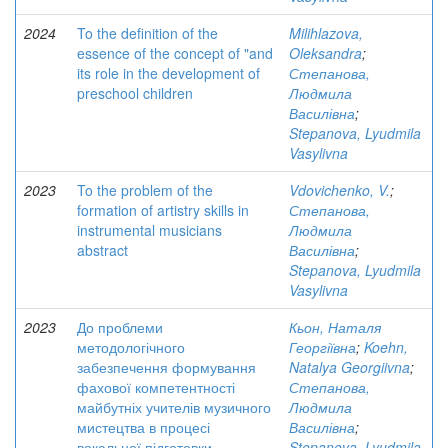
2024
To the definition of the
Milihlazova,
essence of the concept of "and
Oleksandra
;
its role in the development of
Степанова,
preschool children
Людмила
Василівна
;
Stepanova, Lyudmila
Vasylivna
2023
To the problem of the
Vdovichenko, V.
;
formation of artistry skills in
Степанова,
instrumental musicians
Людмила
abstract
Василівна
;
Stepanova, Lyudmila
Vasylivna
2023
До проблеми
Кьон, Наталя
методологічного
Георгіївна
;
Koehn,
забезпечення формування
Natalya Georgiivna
;
фахової компетентності
Степанова,
майбутніх учителів музичного
Людмила
мистецтва в процесі
Василівна
;
вокальної підготовки
Stepanova, Lyudmila