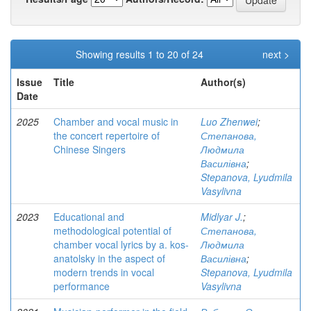
Showing results 1 to 20 of 24
next >
Issue
Title
Author(s)
Date
2025
Chamber and vocal music in
Luo Zhenwei
;
the concert repertoire of
Степанова,
Chinese Singers
Людмила
Василівна
;
Stepanova, Lyudmila
Vasylivna
2023
Educational and
Midlyar J.
;
methodological potential of
Степанова,
chamber vocal lyrics by a. kos-
Людмила
anatolsky in the aspect of
Василівна
;
modern trends in vocal
Stepanova, Lyudmila
performance
Vasylivna