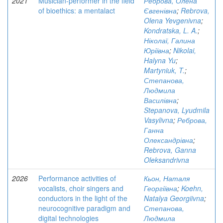
2021
Musician-performer in the field
Реброва, Олена
of bioethics: a mentalact
Євгенівна
;
Rebrova,
Olena Yevgenivna
;
Kondratska, L. A.
;
Ніколаї, Галина
Юріївна
;
Nikolai,
Halyna Yu
;
Martyniuk, T.
;
Степанова,
Людмила
Василівна
;
Stepanova, Lyudmila
Vasylivna
;
Реброва,
Ганна
Олександрівна
;
Rebrova, Ganna
Oleksandrivna
2026
Performance activities of
Кьон, Наталя
vocalists, choir singers and
Георгіївна
;
Koehn,
conductors in the light of the
Natalya Georgiivna
;
neurocognitive paradigm and
Степанова,
digital technologies
Людмила