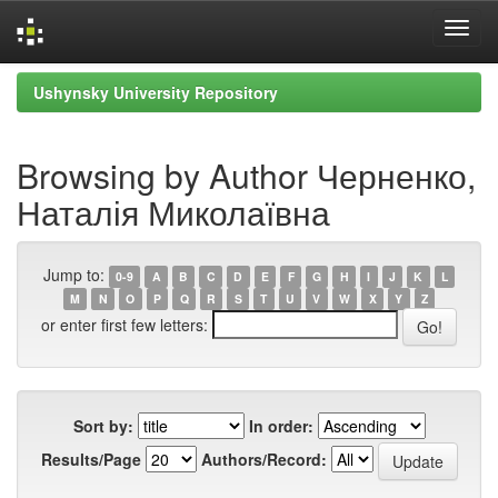
Skip
Ushynsky University Repository
navigation
Browsing by Author Черненко,
Наталія Миколаївна
Jump to:
0-9
A
B
C
D
E
F
G
H
I
J
K
L
M
N
O
P
Q
R
S
T
U
V
W
X
Y
Z
or enter first few letters:
Sort by:
In order:
Results/Page
Authors/Record: