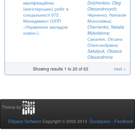
кваліфікаційних
Dolzhenkov, Oleg
(магістерських) робіт зі
Olexandrovych
;
спеціальності 073
Черненко, Наталія
Менеджмент (ОПП
Миколаївна
;
«Управління закладом
Chernenko, Natalia
освіти»)
Mykolaivna
;
Сакалюк, Оксана
Олександрівна
;
Sakalyuk, Oksana
Olexandrivna
Showing results 1 to 20 of 63
next >
Theme by
DSpace Software
Copyright © 2002-2013
Duraspace
-
Feedback