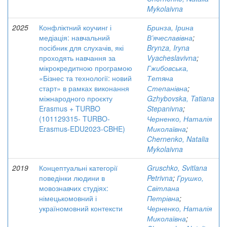
Mykolaivna
2025
Конфліктний коучинг і
Бринза, Ірина
медіація: навчальний
В’ячеславівна
;
посібник для слухачів, які
Brynza, Iryna
проходять навчання за
Vyacheslavivna
;
мікрокредитною програмою
Гжибовська,
«Бізнес та технології: новий
Тетяна
старт» в рамках виконання
Степанівна
;
міжнародного проєкту
Gzhybovska, Tatiana
Erasmus + TURBO
Stepanivna
;
(101129315- TURBO-
Черненко, Наталія
Erasmus-EDU2023-CBHE)
Миколаївна
;
Chernenko, Natalia
Mykolaivna
2019
Концептуальні категорії
Gruschko, Svitlana
поведінки людини в
Petrivna
;
Грушко,
мовознавчих студіях:
Світлана
німецькомовний і
Петрівна
;
україномовний контексти
Черненко, Наталія
Миколаївна
;