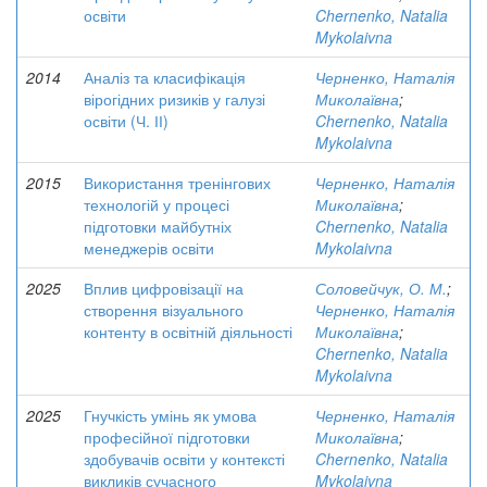
освіти
Chernenko, Natalia
Mykolaivna
2014
Аналіз та класифікація
Черненко, Наталія
вірогідних ризиків у галузі
Миколаївна
;
освіти (Ч. ІІ)
Chernenko, Natalia
Mykolaivna
2015
Використання тренінгових
Черненко, Наталія
технологій у процесі
Миколаївна
;
підготовки майбутніх
Chernenko, Natalia
менеджерів освіти
Mykolaivna
2025
Вплив цифровізації на
Соловейчук, О. М.
;
створення візуального
Черненко, Наталія
контенту в освітній діяльності
Миколаївна
;
Chernenko, Natalia
Mykolaivna
2025
Гнучкість умінь як умова
Черненко, Наталія
професійної підготовки
Миколаївна
;
здобувачів освіти у контексті
Chernenko, Natalia
викликів сучасного
Mykolaivna