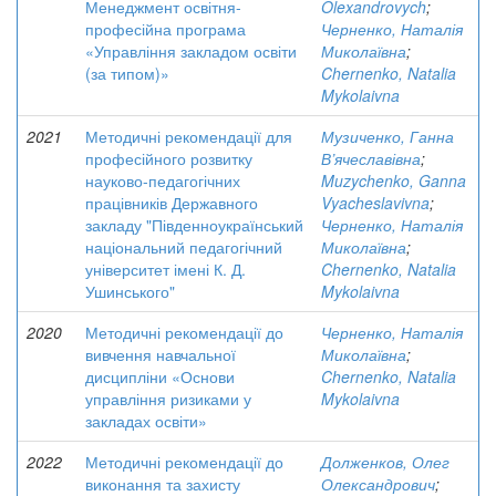
Менеджмент освітня-
Olexandrovych
;
професійна програма
Черненко, Наталія
«Управління закладом освіти
Миколаївна
;
(за типом)»
Chernenko, Natalia
Mykolaivna
2021
Методичні рекомендації для
Музиченко, Ганна
професійного розвитку
В’ячеславівна
;
науково-педагогічних
Muzychenko, Ganna
працівників Державного
Vyacheslavivna
;
закладу "Південноукраїнський
Черненко, Наталія
національний педагогічний
Миколаївна
;
університет імені К. Д.
Chernenko, Natalia
Ушинського"
Mykolaivna
2020
Методичні рекомендації до
Черненко, Наталія
вивчення навчальної
Миколаївна
;
дисципліни «Основи
Chernenko, Natalia
управління ризиками у
Mykolaivna
закладах освіти»
2022
Методичні рекомендації до
Долженков, Олег
виконання та захисту
Олександрович
;