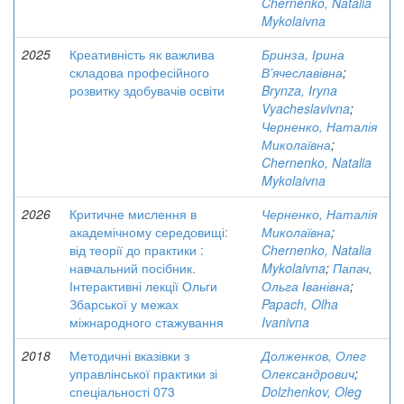
Chernenko, Natalia
Mykolaivna
2025
Креативність як важлива
Бринза, Ірина
складова професійного
В’ячеславівна
;
розвитку здобувачів освіти
Brynza, Iryna
Vyacheslavivna
;
Черненко, Наталія
Миколаївна
;
Chernenko, Natalia
Mykolaivna
2026
Критичне мислення в
Черненко, Наталія
академічному середовищі:
Миколаївна
;
від теорії до практики :
Chernenko, Natalia
навчальний посібник.
Mykolaivna
;
Папач,
Інтерактивні лекції Ольги
Ольга Іванівна
;
Збарської у межах
Papach, Olha
міжнародного стажування
Ivanivna
2018
Методичні вказівки з
Долженков, Олег
управлінської практики зі
Олександрович
;
спеціальності 073
Dolzhenkov, Oleg