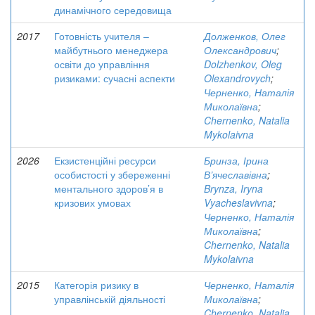
динамічного середовища
2017
Готовність учителя –
Долженков, Олег
майбутнього менеджера
Олександрович
;
освіти до управління
Dolzhenkov, Oleg
ризиками: сучасні аспекти
Olexandrovych
;
Черненко, Наталія
Миколаївна
;
Chernenko, Natalia
Mykolaivna
2026
Екзистенційні ресурси
Бринза, Ірина
особистості у збереженні
В’ячеславівна
;
ментального здоров’я в
Brynza, Iryna
кризових умовах
Vyacheslavivna
;
Черненко, Наталія
Миколаївна
;
Chernenko, Natalia
Mykolaivna
2015
Категорія ризику в
Черненко, Наталія
управлінській діяльності
Миколаївна
;
Chernenko, Natalia