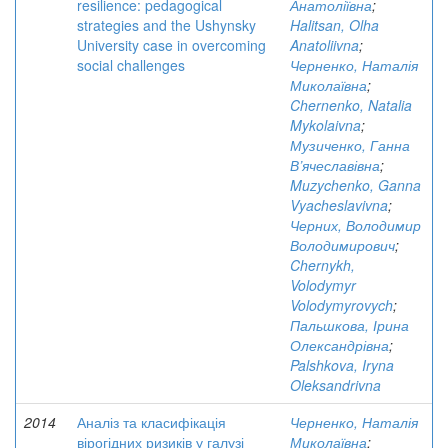
resilience: pedagogical
Анатоліївна
;
strategies and the Ushynsky
Halitsan, Olha
University case in overcoming
Anatoliivna
;
social challenges
Черненко, Наталія
Миколаївна
;
Chernenko, Natalia
Mykolaivna
;
Музиченко, Ганна
В’ячеславівна
;
Muzychenko, Ganna
Vyacheslavivna
;
Черних, Володимир
Володимирович
;
Chernykh,
Volodymyr
Volodymyrovych
;
Пальшкова, Ірина
Олександрівна
;
Palshkova, Iryna
Oleksandrivna
2014
Аналіз та класифікація
Черненко, Наталія
вірогідних ризиків у галузі
Миколаївна
;