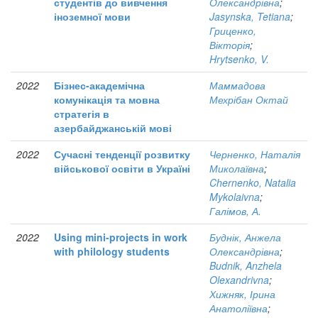
студентів до вивчення
Олександрівна
;
іноземної мови
Jasynska, Tetiana
;
Гриценко,
Вікторія
;
Hrytsenko, V.
2022
Бізнес-академічна
Маммадова
комунікація та мовна
Мехрібан Октай
стратегія в
азербайджанській мові
2022
Сучасні тенденції розвитку
Черненко, Наталія
військової освіти в Україні
Миколаївна
;
Chernenko, Natalia
Mykolaivna
;
Галімов, А.
2022
Using mini-projects in work
Буднік, Анжела
with philology students
Олександрівна
;
Budnik, Anzhela
Olexandrivna
;
Хижняк, Ірина
Анатоліївна
;