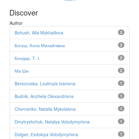
Discover
Author
Bohush, Alla Mykhailivna
2
Богуш, Алла Михайлівна
2
Бондар, Т. І.
2
Ма Ши
2
Berezovska, Liudmyla Ivanivna
1
Budnik, Anzhela Olexandrivna
1
Chernenko, Natalia Mykolaivna
1
Dmytryshchuk, Natalya Volodymyrivna
1
Dolgіer, Еvdokіya Volodymyrivna
1