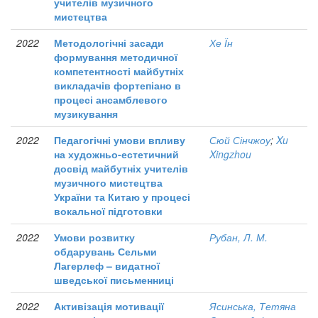
учителів музичного
мистецтва
2022
Методологічні засади
Хе Їн
формування методичної
компетентності майбутніх
викладачів фортепіано в
процесі ансамблевого
музикування
2022
Педагогічні умови впливу
Сюй Сінчжоу
;
Xu
на художньо-естетичний
Xingzhou
досвід майбутніх учителів
музичного мистецтва
України та Китаю у процесі
вокальної підготовки
2022
Умови розвитку
Рубан, Л. М.
обдарувань Сельми
Лагерлеф – видатної
шведської письменниці
2022
Активізація мотивації
Ясинська, Тетяна