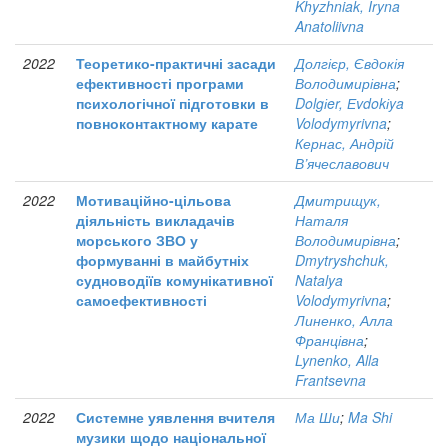
Khyzhniak, Iryna
Anatoliivna
2022
Теоретико-практичні засади
Долгієр, Євдокія
ефективності програми
Володимирівна
;
психологічної підготовки в
Dolgіer, Еvdokіya
повноконтактному карате
Volodymyrivna
;
Кернас, Андрій
В’ячеславович
2022
Мотиваційно-цільова
Дмитрищук,
діяльність викладачів
Наталя
морського ЗВО у
Володимирівна
;
формуванні в майбутніх
Dmytryshchuk,
судноводіїв комунікативної
Natalya
самоефективності
Volodymyrivna
;
Линенко, Алла
Францівна
;
Lynenko, Alla
Frantsevna
2022
Системне уявлення вчителя
Ма Ши
;
Ma Shi
музики щодо національної