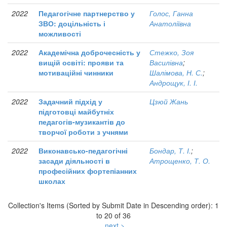
2022
Педагогічне партнерство у
Голос, Ганна
ЗВО: доцільність і
Анатоліївна
можливості
2022
Академічна доброчесність у
Стежко, Зоя
вищій освіті: прояви та
Василівна
;
мотиваційні чинники
Шалімова, Н. С.
;
Андрощук, І. І.
2022
Задачний підхід у
Цзюй Жань
підготовці майбутніх
педагогів-музикантів до
творчої роботи з учнями
2022
Виконавсько-педагогічні
Бондар, Т. І.
;
засади діяльності в
Атрощенко, Т. О.
професійних фортепіанних
школах
Collection's Items (Sorted by Submit Date in Descending order): 1
to 20 of 36
next >