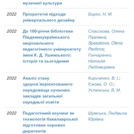
музичної культури
2022
Пріоритетні підходи
Бирко, Н. М.
універсального дизайну
2022
До 100-річчя бібліотеки
Спасскова, Олена
Південноукраїнського
Павлівна
;
національного
Spasskova, Olena
педагогічного університету
Pavlivna
;
імені К. Д. Ушинського:
Гончаренко,
історія та сьогодення
Наталія
Любомирівна
2022
Аналіз стану
Кириченко, В. І.
;
здоров’яорієнтованого
Єжова, О. О.
;
середовища сучасних
Успенська, В. М.
закладів загальної
середньої освіти
2022
Педагогічний коучинг як
Шумська, Людмила
технологія бакалаврської
Юріївна
підготовки хорових
диригентів