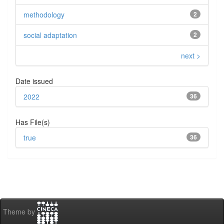
methodology
2
social adaptation
2
next >
Date issued
2022
36
Has File(s)
true
36
Theme by