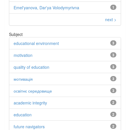
Emel'yanova, Dar'ya Volodymyrivna
1
next >
Subject
educational environment
3
motivation
3
quality of education
3
мотивація
3
освітнє середовище
3
academic integrity
2
education
2
future navigators
2