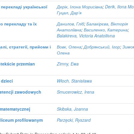
 перекладі української
Дерік, Ілона Морисівна
;
Derik, Ilona Mo
Гуцал, Дар’я
 перекладу та їх
Данилов, Гліб
;
Балакірєва, Вікторія
Анатоліївна
;
Василенко, Катерина
;
Balakireva, Victoria Anatoliivna
лі, стратегії, прийоми і
Вовк, Олена
;
Добрянський, Ігор
;
Зимо
Олена
ntekście przemian
Zimny, Ewa
 dzieci
Włoch, Stanisława
petencji zawodowych
Smucerowicz, Irena
 matematycznej
Skibska, Joanna
 liceum profilowanym
Parzęcki, Ryszard