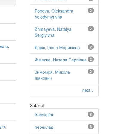
Popova, Oleksandra
2
Volodymyrivna
Zhmayeva, Natalya
2
Sergiyivna
анна
;
Дерік, Ілона Морисівна
2
Жмаєва, Наталя Сергіївна
2
Зимомря, Микола
2
Іванович
next >
Subject
translation
8
дра
;
переклад
8