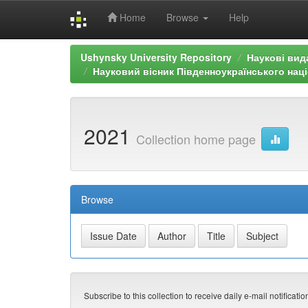
Home
Browse
Help
Skip
Ushynsky University Repository
Наукові вид
navigation
Науковий вісник Південноукраїнського націо
2021
Collection home page
Browse
Subscribe to this collection to receive daily e-mail notificati