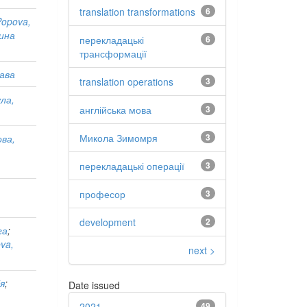
translation transformations
6
Popova,
рина
перекладацькі
6
трансформації
ава
translation operations
3
ла,
англійська мова
3
Микола Зимомря
3
ова,
перекладацькі операції
3
професор
3
development
2
га
;
ova,
next >
ія
;
Date issued
2021
49