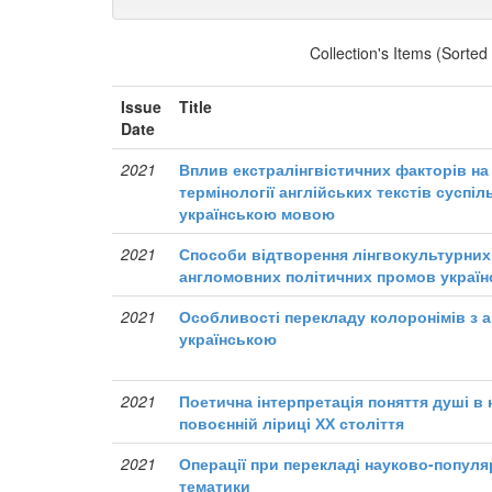
Collection's Items (Sorted
Issue
Title
Date
2021
Вплив екстралінгвістичних факторів на
термінології англійських текстів суспі
українською мовою
2021
Способи відтворення лінгвокультурни
англомовних політичних промов украї
2021
Особливості перекладу колоронімів з а
українською
2021
Поетична інтерпретація поняття душі в
повоєнній ліриці ХХ століття
2021
Операції при перекладі науково-популя
тематики