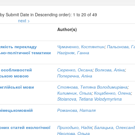
 by Submit Date in Descending order): 1 to 20 of 49
next >
Author(s)
 якість перекладу
Чумаченко, Костянтин
;
Пальонова, Г
льно-політичної тематики
Нагірняк, Ганна
х особливостей
Сюренко, Оксана
;
Волкова, Аліна
;
нською мовою
Поперечна, Аліна
нглійської мови
Стоянова, Тетяна Володимирівна
;
Килимник, Ольга
;
Коцабенко, Олена
;
Stoianova, Tetiana Volodymyrivna
 німецькомовній
Романова, Наталя
рних статей екологічної
Приходько, Надія
;
Балацька, Олексан
Ніколова, Ольга