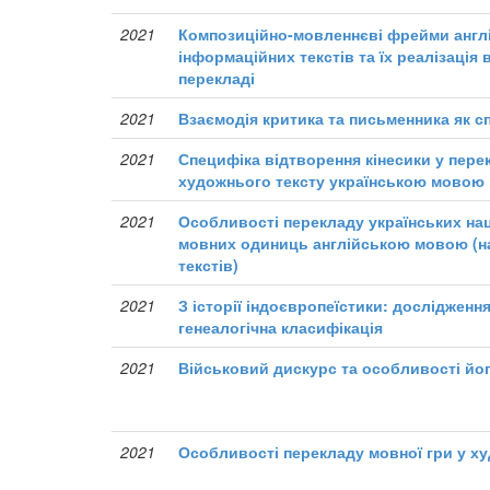
2021
Композиційно-мовленнєві фрейми англ
інформаційних текстів та їх реалізація 
перекладі
2021
Взаємодія критика та письменника як с
2021
Специфіка відтворення кінесики у пере
художнього тексту українською мовою
2021
Особливості перекладу українських на
мовних одиниць англійською мовою (на
текстів)
2021
З історії індоєвропеїстики: дослідженн
генеалогічна класифікація
2021
Військовий дискурс та особливості йо
2021
Особливості перекладу мовної гри у ху