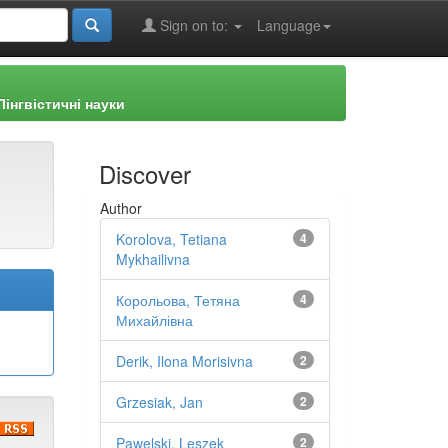
Sign on to:
Language
інгвістичні науки
Discover
Author
Korolova, Tetiana
4
Mykhailivna
Корольова, Тетяна
4
Михайлівна
Derik, Ilona Morisivna
2
Grzesiak, Jan
2
Pawelski, Leszek
2