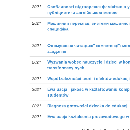
2021
Особливості відтворення фемінітивів у
публіцистики англійською мовою
2021
Машинний переклад, системи машинного
специфіка
2021
Формування читацької компетенції: моде
завдання
2021
Wyzwania wobec nauczycieli dzieci w ko
transformacyjnych
2021
Współzależności teorii i efektów edukacji
2021
Ewaluacja i jakość w kształtowaniu kom
studentów
2021
Diagnoza gotowości dziecka do edukacji
2021
Ewaluacja ksztalcenia prozawodowego w