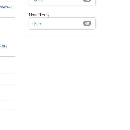
risivna
;
Has File(s)
true
49
мря,