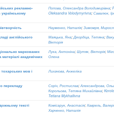
ійських рекламно-
Попова, Олександра Володимирівна
;
в українському
Oleksandra Volodymyrivna
;
Савалюк, І
півтворчість
Науменко, Наталія
;
Зимомря, Миросл
кладі англійського
Маяцька, Яна
;
Деордіца, Тетяна
;
Ваку
Вікторія
ціонально маркованих
Лука, Антоніна
;
Шутяк, Вікторія
;
Міг
 матеріалі академічних
Олена
я тохарських мов і
Лихачова, Анжеліка
го перекладу
Соріч, Ростислав
;
Александрова, Оль
Корольова, Тетяна Михайлівна
;
Korol
Tetiana Mykhailivna
дожньому тексті
Комісарук, Анастасія
;
Хаврель, Валер
Харченко, Наталія