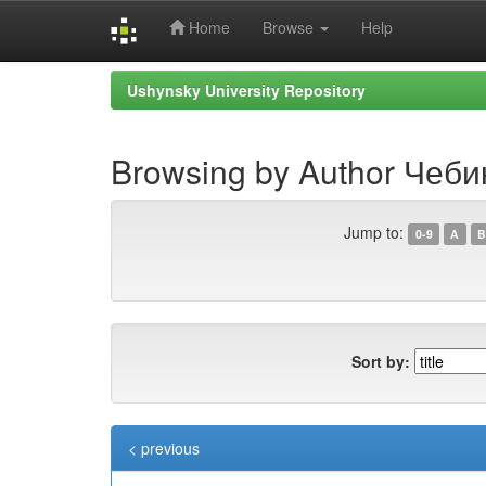
Home
Browse
Help
Skip
Ushynsky University Repository
navigation
Browsing by Author Чеби
Jump to:
0-9
A
B
Sort by:
< previous