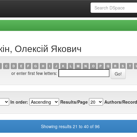
кін, Олексій Якович
C
D
E
F
G
H
I
J
K
L
M
N
O
P
Q
R
S
T
or enter first few letters:
In order:
Results/Page
Authors/Record
Showing results 21 to 40 of 96