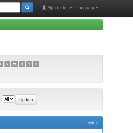
Sign on to:
Language
U
V
W
X
Y
Z
:
next >