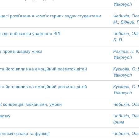
Yakovych
цесі розв'язання комп'ютерних задач студентами
Чебикін, Ол
М.
;
Бідний, Г
ків до небезпеки ураження ВІЛ
Чебикін, Ол
Л. П.
 прояві шарму жінки
Ракіта, Н. 
Yakovych
 та його вплив на емоційний розвиток дітей
Кускова, О. 
Yakovych
 та його вплив на емоційний розвиток дітей
Кускова, О. 
Yakovych
і: концепція, механізми, умови
Чебикін, Ол
витку
Чебикін, Ол
Ірина
еннєві ознаки та функції
Чебикін, Ол