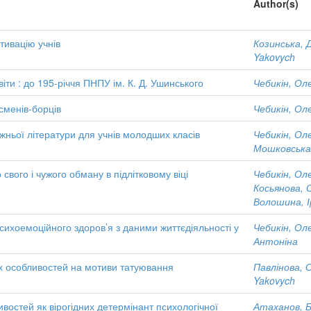
Author(s)
тивацію учнів
Козинська, Д
Yakovych
іти : до 195-річчя ПНПУ ім. К. Д. Ушинського
Чебикін, Ол
сменів-борців
Чебикін, Ол
жньої літератури для учнів молодших класів
Чебикін, Ол
Мошковська
свого і чужого обману в підлітковому віці
Чебикін, Ол
Косьянова, 
Волошина, І
сихоемоційного здоров’я з даними життєдіяльності у
Чебикін, Ол
Антоніна
х особливостей на мотиви татуювання
Павлінова, О
Yakovych
востей як вірогідних детермінант психологічної
Атаханов, Б