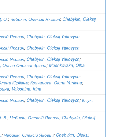
. О.
;
Чебикін, Олексій Якович
;
Chebykin, Oleksij
ексій Якович
;
Chebykin, Oleksij Yakovych
ексій Якович
;
Chebykin, Oleksij Yakovych
ексій Якович
;
Chebykin, Oleksij Yakovych
;
, Ольга Олександрівна
;
Moshkovska, Olha
ексій Якович
;
Chebykin, Oleksij Yakovych
;
Олена Юріївна
;
Kosyanova, Olena Yuriivna
;
рина
;
Voloshina, Irina
ексій Якович
;
Chebykin, Oleksij Yakovych
;
Кічук,
. В.
;
Чебикін, Олексій Якович
;
Chebykin, Oleksij
.
;
Чебикін, Олексій Якович
;
Chebykin, Oleksij