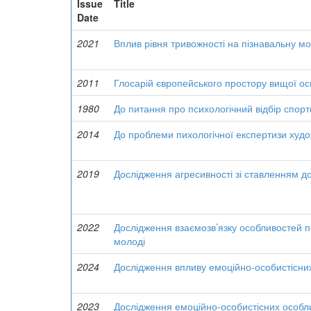
Issue
Title
Date
2021
Вплив рівня тривожності на пізнавальну мо
2011
Глосарій європейського простору вищої осв
1980
До питання про психологічний відбір спорт
2014
До проблеми пихологічної експертизи худо
2019
Дослідження агресивності зі ставленням до 
2022
Дослідження взаємозв’язку особливостей п
молоді
2024
Дослідження впливу емоційно-особистісни
2023
Дослідження емоційно-особистісних особли