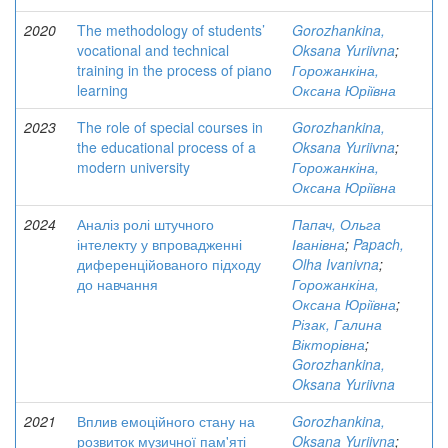
2020
The methodology of students’
Gorozhankina,
vocational and technical
Oksana Yuriivna
;
training in the process of piano
Горожанкіна,
learning
Оксана Юріївна
2023
The role of special courses in
Gorozhankina,
the educational process of a
Oksana Yuriivna
;
modern university
Горожанкіна,
Оксана Юріївна
2024
Аналіз ролі штучного
Папач, Ольга
інтелекту у впровадженні
Іванівна
;
Papach,
диференційованого підходу
Olha Ivanivna
;
до навчання
Горожанкіна,
Оксана Юріївна
;
Різак, Галина
Вікторівна
;
Gorozhankina,
Oksana Yuriivna
2021
Вплив емоційного стану на
Gorozhankina,
розвиток музичної пам'яті
Oksana Yuriivna
;