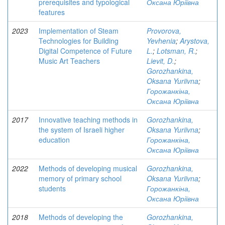
prerequisites and typological
Оксана Юріївна
features
2023
Implementation of Steam
Provorova,
Technologies for Building
Yevhenia
;
Arystova,
Digital Competence of Future
L.
;
Lotsman, R.
;
Music Art Teachers
Lievit, D.
;
Gorozhankina,
Oksana Yuriivna
;
Горожанкіна,
Оксана Юріївна
2017
Innovative teaching methods in
Gorozhankina,
the system of Israeli higher
Oksana Yuriivna
;
education
Горожанкіна,
Оксана Юріївна
2022
Methods of developing musical
Gorozhankina,
memory of primary school
Oksana Yuriivna
;
students
Горожанкіна,
Оксана Юріївна
2018
Methods of developing the
Gorozhankina,