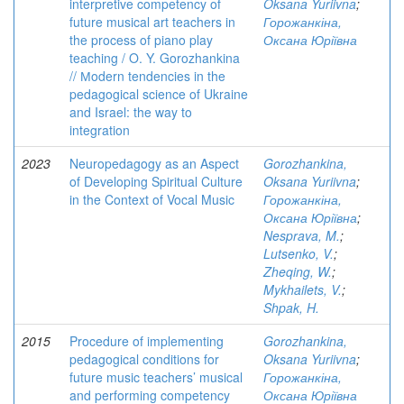
interpretive competency of
Oksana Yuriivna
;
future musical art teachers in
Горожанкіна,
the process of piano play
Оксана Юріївна
teaching / O. Y. Gorozhankina
// Мodern tendencies in the
pedagogical science of Ukraine
and Israel: the way to
integration
2023
Neuropedagogy as an Aspect
Gorozhankina,
of Developing Spiritual Culture
Oksana Yuriivna
;
in the Context of Vocal Music
Горожанкіна,
Оксана Юріївна
;
Nesprava, M.
;
Lutsenko, V.
;
Zheqing, W.
;
Mykhailets, V.
;
Shpak, H.
2015
Procedure of implementing
Gorozhankina,
pedagogical conditions for
Oksana Yuriivna
;
future music teachers’ musical
Горожанкіна,
and performing competency
Оксана Юріївна