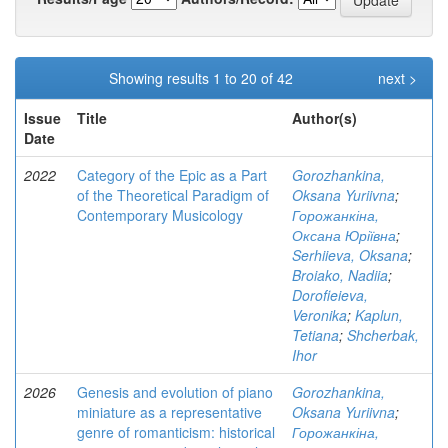
Showing results 1 to 20 of 42
next >
Issue
Title
Author(s)
Date
2022
Category of the Epic as a Part
Gorozhankina,
of the Theoretical Paradigm of
Oksana Yuriivna
;
Contemporary Musicology
Горожанкіна,
Оксана Юріївна
;
Serhiieva, Oksana
;
Broiako, Nadiia
;
Dorofieieva,
Veronika
;
Kaplun,
Tetiana
;
Shcherbak,
Ihor
2026
Genesis and evolution of piano
Gorozhankina,
miniature as a representative
Oksana Yuriivna
;
genre of romanticism: historical
Горожанкіна,