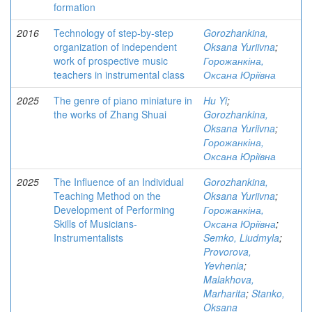
formation
2016
Technology of step-by-step
Gorozhankina,
organization of independent
Oksana Yuriivna
;
work of prospective music
Горожанкіна,
teachers in instrumental class
Оксана Юріївна
2025
The genre of piano miniature in
Hu Yi
;
the works of Zhang Shuai
Gorozhankina,
Oksana Yuriivna
;
Горожанкіна,
Оксана Юріївна
2025
The Influence of an Individual
Gorozhankina,
Teaching Method on the
Oksana Yuriivna
;
Development of Performing
Горожанкіна,
Skills of Musicians-
Оксана Юріївна
;
Instrumentalists
Semko, Liudmyla
;
Provorova,
Yevhenia
;
Malakhova,
Marharita
;
Stanko,
Oksana