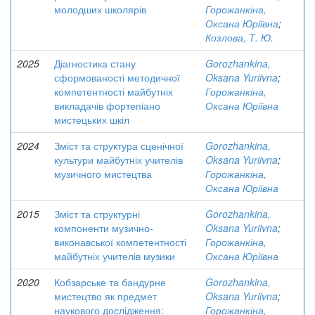
молодших школярів
Горожанкіна,
Оксана Юріївна
;
Козлова, Т. Ю.
2025
Діагностика стану
Gorozhankina,
сформованості методичної
Oksana Yuriivna
;
компетентності майбутніх
Горожанкіна,
викладачів фортепіано
Оксана Юріївна
мистецьких шкіл
2024
Зміст та структура сценічної
Gorozhankina,
культури майбутніх учителів
Oksana Yuriivna
;
музичного мистецтва
Горожанкіна,
Оксана Юріївна
2015
Зміст та структурні
Gorozhankina,
компоненти музично-
Oksana Yuriivna
;
виконавської компетентності
Горожанкіна,
майбутніх учителів музики
Оксана Юріївна
2020
Кобзарське та бандурне
Gorozhankina,
мистецтво як предмет
Oksana Yuriivna
;
наукового дослідження:
Горожанкіна,