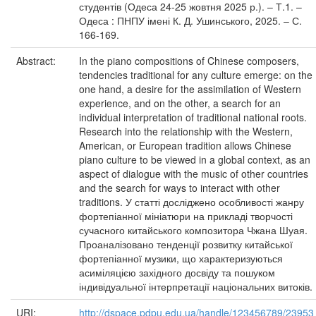
студентів (Одеса 24-25 жовтня 2025 р.). – Т.1. –
Одеса : ПНПУ імені К. Д. Ушинського, 2025. – С.
166-169.
Abstract:
In the piano compositions of Chinese composers,
tendencies traditional for any culture emerge: on the
one hand, a desire for the assimilation of Western
experience, and on the other, a search for an
individual interpretation of traditional national roots.
Research into the relationship with the Western,
American, or European tradition allows Chinese
piano culture to be viewed in a global context, as an
aspect of dialogue with the music of other countries
and the search for ways to interact with other
traditions. У статті досліджено особливості жанру
фортепіанної мініатюри на прикладі творчості
сучасного китайського композитора Чжана Шуая.
Проаналізовано тенденції розвитку китайської
фортепіанної музики, що характеризуються
асиміляцією західного досвіду та пошуком
індивідуальної інтерпретації національних витоків.
URI:
http://dspace.pdpu.edu.ua/handle/123456789/23953