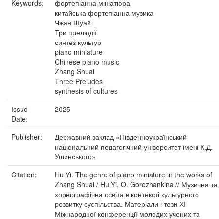
Keywords:
фортепіанна мініатюра
китайська фортепіанна музика
Чжан Шуай
Три прелюдії
синтез культур
piano miniature
Chinese piano music
Zhang Shuai
Three Preludes
synthesis of cultures
Issue
2025
Date:
Publisher:
Державний заклад «Південноукраїнський
національний педагогічний університет імені К.Д.
Ушинського»
Citation:
Hu Yi. The genre of piano miniature in the works of
Zhang Shuai / Hu Yi, O. Gorozhankina // Музична та
хореографічна освіта в контексті культурного
розвитку суспільства. Матеріали і тези ХІ
Міжнародної конференції молодих учених та