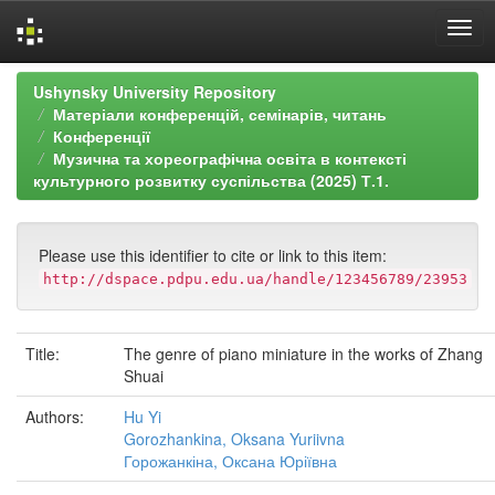
Skip
Ushynsky University Repository
navigation
Матеріали конференцій, семінарів, читань
Конференції
Музична та хореографічна освіта в контексті
культурного розвитку суспільства (2025) Т.1.
Please use this identifier to cite or link to this item:
http://dspace.pdpu.edu.ua/handle/123456789/23953
Title:
The genre of piano miniature in the works of Zhang
Shuai
Authors:
Hu Yi
Gorozhankina, Oksana Yuriivna
Горожанкіна, Оксана Юріївна