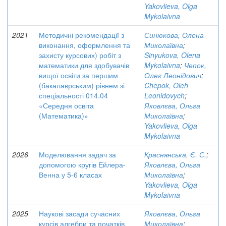
Yakovlieva, Olga
Mykolaivna
2021
Методичні рекомендації з
Синюкова, Олена
виконання, оформлення та
Миколаївна
;
захисту курсових) робіт з
Sinyukova, Olena
математики для здобувачів
Mykolaivna
;
Чепок,
вищої освіти за першим
Олег Леонідович
;
(бакалаврським) рівнем зі
Chepok, Oleh
спеціальності 014.04
Leonidovych
;
«Середня освіта
Яковлєва, Ольга
(Математика)»
Миколаївна
;
Yakovlieva, Olga
Mykolaivna
2026
Моделювання задач за
Краснянська, Є. С.
;
допомогою кругів Ейлера-
Яковлєва, Ольга
Венна у 5-6 класах
Миколаївна
;
Yakovlieva, Olga
Mykolaivna
2025
Наукові засади сучасних
Яковлєва, Ольга
курсів алгебри та початків
Миколаївна
;