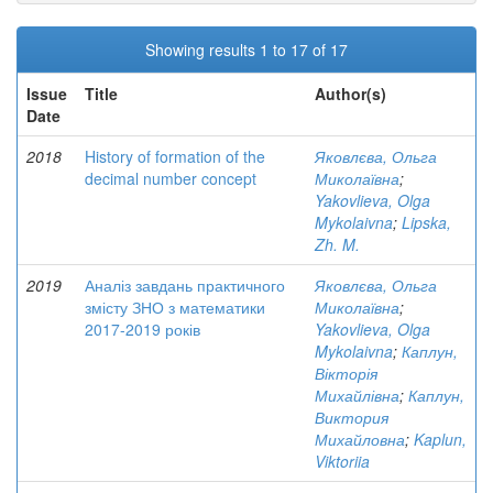
Showing results 1 to 17 of 17
Issue
Title
Author(s)
Date
2018
History of formation of the
Яковлєва, Ольга
decimal number concept
Миколаївна
;
Yakovlieva, Olga
Mykolaivna
;
Lipska,
Zh. M.
2019
Аналіз завдань практичного
Яковлєва, Ольга
змісту ЗНО з математики
Миколаївна
;
2017-2019 років
Yakovlieva, Olga
Mykolaivna
;
Каплун,
Вікторія
Михайлівна
;
Каплун,
Виктория
Михайловна
;
Kaplun,
Viktoriia