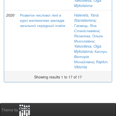
Yakovlieva, Olga
Mykolaivna
2020
Розвиток числової лінії в
Haievets, Yana
курсі математики закладів
Stanislavivna
;
загальної середньої освіти
Гаєвець, Яна
Станіславівна
;
Яковлєва, Ольга
Миколаївна
;
Yakovlieva, Olga
Mykolaivna
;
Каплун,
Вікторія
Михайлівна
;
Kaplun,
Viktoriia
Showing results 1 to 17 of 17
Theme by