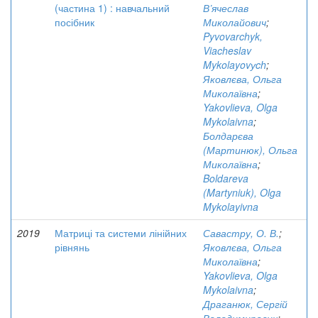
(частина 1) : навчальний
В’ячеслав
посібник
Миколайович
;
Pyvovarchyk,
Viacheslav
Mykolayovуch
;
Яковлєва, Ольга
Миколаївна
;
Yakovlieva, Olga
Mykolaivna
;
Болдарєва
(Мартинюк), Ольга
Миколаївна
;
Boldareva
(Martyniuk), Olga
Mykolayivna
2019
Матриці та системи лінійних
Савастру, О. В.
;
рівнянь
Яковлєва, Ольга
Миколаївна
;
Yakovlieva, Olga
Mykolaivna
;
Драганюк, Сергій