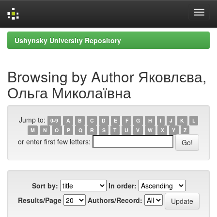
Skip
Ushynsky University Repository
navigation
Browsing by Author Яковлєва,
Ольга Миколаївна
Jump to:
0-9
A
B
C
D
E
F
G
H
I
J
K
L
M
N
O
P
Q
R
S
T
U
V
W
X
Y
Z
or enter first few letters:
Sort by:
In order:
Results/Page
Authors/Record: