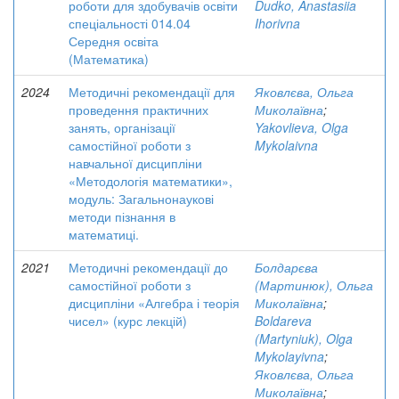
роботи для здобувачів освіти
Dudko, Anastasiia
спеціальності 014.04
Ihorivna
Середня освіта
(Математика)
2024
Методичні рекомендації для
Яковлєва, Ольга
проведення практичних
Миколаївна
;
занять, організації
Yakovlieva, Olga
самостійної роботи з
Mykolaivna
навчальної дисципліни
«Методологія математики»,
модуль: Загальнонаукові
методи пізнання в
математиці.
2021
Методичні рекомендації до
Болдарєва
самостійної роботи з
(Мартинюк), Ольга
дисципліни «Алгебра і теорія
Миколаївна
;
чисел» (курс лекцій)
Boldareva
(Martyniuk), Olga
Mykolayivna
;
Яковлєва, Ольга
Миколаївна
;