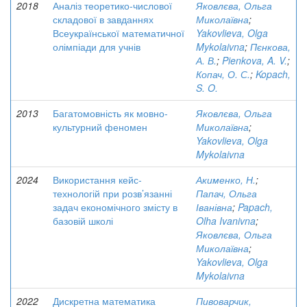
2018
Аналіз теоретико-числової
Яковлєва, Ольга
складової в завданнях
Миколаївна
;
Всеукраїнської математичної
Yakovlieva, Olga
олімпіади для учнів
Mykolaivna
;
Пєнкова,
А. В.
;
Pienkova, A. V.
;
Копач, О. С.
;
Kopach,
S. O.
2013
Багатомовність як мовно-
Яковлєва, Ольга
культурний феномен
Миколаївна
;
Yakovlieva, Olga
Mykolaivna
2024
Використання кейс-
Акименко, Н.
;
технологій при розв’язанні
Папач, Ольга
задач економічного змісту в
Іванівна
;
Papach,
базовій школі
Olha Ivanivna
;
Яковлєва, Ольга
Миколаївна
;
Yakovlieva, Olga
Mykolaivna
2022
Дискретна математика
Пивоварчик,