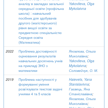
аналізу в закладах загальної
Yakovlieva, Olga
середньої освіти (профільна
Mykolaivna
школа) : навчальний
посібник для здобувачів
другого (магістерського)
рівня вищої освіти за
предметною спеціальністю
Середня освіта
(Математика)
2022
Проблема достовірності
Яковлєва, Ольга
оцінювання результатів
Миколаївна
;
навчальних досягнень учнів
Yakovlieva, Olga
на прикладі ЗНО з
Mykolaivna
;
математики
Соловейчук, О. М.
2019
Проблема наступності у
Haievets, Yana
формуванні уміння
Stanislavivna
;
розв’язувати текстові задачі
Гаєвець, Яна
учнями 4 та 5 класів
Станіславівна
;
Яковлєва, Ольга
Миколаївна
;