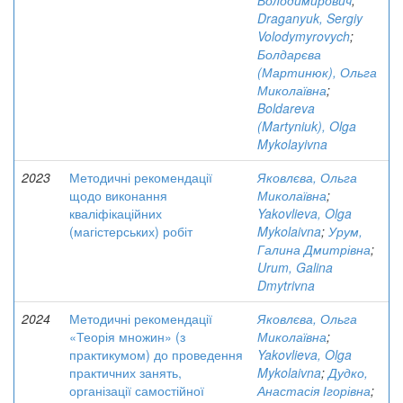
Володимирович
;
Draganyuk, Sergiy
Volodymyrovych
;
Болдарєва
(Мартинюк), Ольга
Миколаївна
;
Boldareva
(Martyniuk), Olga
Mykolayivna
2023
Методичні рекомендації
Яковлєва, Ольга
щодо виконання
Миколаївна
;
кваліфікаційних
Yakovlieva, Olga
(магістерських) робіт
Mykolaivna
;
Урум,
Галина Дмитрівна
;
Urum, Galina
Dmytrivna
2024
Методичні рекомендації
Яковлєва, Ольга
«Теорія множин» (з
Миколаївна
;
практикумом) до проведення
Yakovlieva, Olga
практичних занять,
Mykolaivna
;
Дудко,
організації самостійної
Анастасія Ігорівна
;