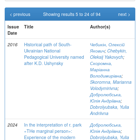
< previous
Showing results 5 to 24 of 94
next >
Issue
Title
Author(s)
Date
2016
Historical path of South-
Чебикін, Олексій
Ukrainian National
Якович
;
Chebykin,
Pedagogical University named
Oleksij Yakovych
;
after K.D. Ushynsky
Скоромна,
Маріанна
Володимирівна
;
Skoromna, Marianna
Volodymirivna
;
Добролюбська,
Юлія Андріївна
;
Dobrolyubska, Yulia
Andriivna
2024
In the interpretation of r. park
Добролюбська,
«THe marginal person»:
Юлія Андріївна
;
Experience of the modern
Dobrolyubska, Yulia