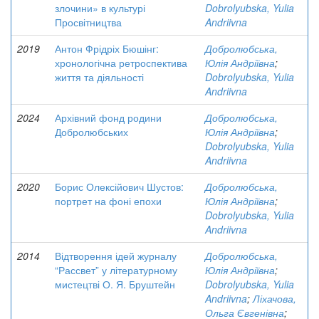
злочини» в культурі
Dobrolyubska, Yulia
Просвітництва
Andriivna
2019
Антон Фрідріх Бюшінг:
Добролюбська,
хронологічна ретроспектива
Юлія Андріївна
;
життя та діяльності
Dobrolyubska, Yulia
Andriivna
2024
Архівний фонд родини
Добролюбська,
Добролюбських
Юлія Андріївна
;
Dobrolyubska, Yulia
Andriivna
2020
Борис Олексійович Шустов:
Добролюбська,
портрет на фоні епохи
Юлія Андріївна
;
Dobrolyubska, Yulia
Andriivna
2014
Відтворення ідей журналу
Добролюбська,
“Рассвет” у літературному
Юлія Андріївна
;
мистецтві О. Я. Бруштейн
Dobrolyubska, Yulia
Andriivna
;
Ліхачова,
Ольга Євгенівна
;