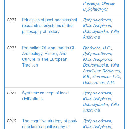
Prisajnyk, Оleкsiy
Мykolayovych
2023
Principles of post-neoclassical
Добролюбська,
research subsystems of the
Юлія Андріївна
;
philosophy of history
Dobrolyubska, Yulia
Andriivna
2021
Protection Of Monuments Of
Гребцова, И.С.
;
Archeology, History, And
Добролюбська,
Culture In The European
Юлія Андріївна
;
Tradition
Dobrolyubska, Yulia
Andriivna
;
Левченко,
В.В.
;
Левченко, Г.С.
;
Присяжнюк, А.Н.
2023
Synthetic concept of local
Добролюбська,
civilizations
Юлія Андріївна
;
Dobrolyubska, Yulia
Andriivna
2019
The cognitive strategy of post-
Добролюбська,
neoclassical philosophy of
Юлія Андріївна
;