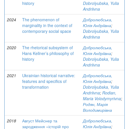
history
Dobrolyubska, Yulia
Andriivna
2024
The phenomenon of
Добролюбська,
marginality in the context of
Юлія Андріївна
;
contemporary social space
Dobrolyubska, Yulia
Andriivna
2020
The rhetorical subsystem of
Добролюбська,
Hans Kellner’s philosophy of
Юлія Андріївна
;
history
Dobrolyubska, Yulia
Andriivna
2021
Ukrainian historical narrative:
Добролюбська,
features and specifics of
Юлія Андріївна
;
transformation
Dobrolyubska, Yulia
Andriivna
;
Rodian,
Maria Volodymyrivna
;
Родян, Марія
Володимирівна
2018
Август Мейснер та
Добролюбська,
зародження «історій про
Юлія Андріївна
;