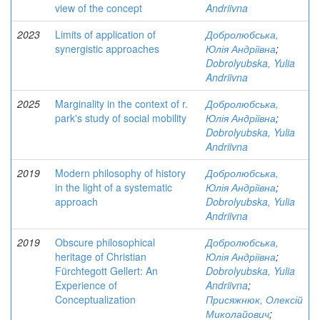
view of the concept
Andriivna
2023
Limits of application of
Добролюбська,
synergistic approaches
Юлія Андріївна
;
Dobrolyubska, Yulia
Andriivna
2025
Marginality in the context of r.
Добролюбська,
park's study of social mobility
Юлія Андріївна
;
Dobrolyubska, Yulia
Andriivna
2019
Modern philosophy of history
Добролюбська,
in the light of a systematic
Юлія Андріївна
;
approach
Dobrolyubska, Yulia
Andriivna
2019
Obscure philosophical
Добролюбська,
heritage of Christian
Юлія Андріївна
;
Fürchtegott Gellert: An
Dobrolyubska, Yulia
Experience of
Andriivna
;
Conceptualization
Присяжнюк, Олексій
Миколайович
;