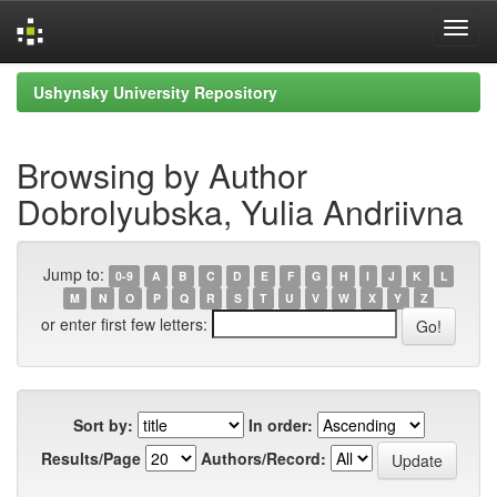
Skip
Ushynsky University Repository
navigation
Browsing by Author
Dobrolyubska, Yulia Andriivna
Jump to:
0-9
A
B
C
D
E
F
G
H
I
J
K
L
M
N
O
P
Q
R
S
T
U
V
W
X
Y
Z
or enter first few letters:
Sort by:
In order:
Results/Page
Authors/Record: