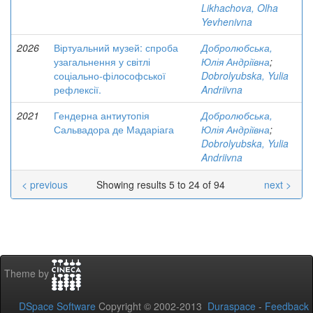
Likhachova, Olha
Yevhenivna
2026
Віртуальний музей: спроба
Добролюбська,
узагальнення у світлі
Юлія Андріївна
;
соціально-філософської
Dobrolyubska, Yulia
рефлексії.
Andriivna
2021
Гендерна антиутопія
Добролюбська,
Сальвадора де Мадаріага
Юлія Андріївна
;
Dobrolyubska, Yulia
Andriivna
< previous
Showing results 5 to 24 of 94
next >
Theme by
DSpace Software
Copyright © 2002-2013
Duraspace
-
Feedback