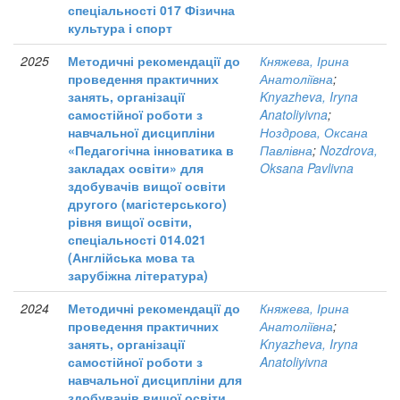
спеціальності 017 Фізична
культура і спорт
2025
Методичні рекомендації до
Княжева, Ірина
проведення практичних
Анатоліївна
;
занять, організації
Knyazheva, Iryna
самостійної роботи з
Anatoliyivna
;
навчальної дисципліни
Ноздрова, Оксана
«Педагогічна інноватика в
Павлівна
;
Nozdrova,
закладах освіти» для
Oksana Pavlivna
здобувачів вищої освіти
другого (магістерського)
рівня вищої освіти,
спеціальності 014.021
(Англійська мова та
зарубіжна література)
2024
Методичні рекомендації до
Княжева, Ірина
проведення практичних
Анатоліївна
;
занять, організації
Knyazheva, Iryna
самостійної роботи з
Anatoliyivna
навчальної дисципліни для
здобувачів вищої освіти