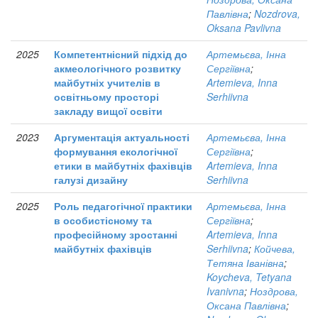
Павлівна
;
Nozdrova,
Oksana Pavlivna
2025
Компетентнісний підхід до
Артемьєва, Інна
акмеологічного розвитку
Сергіївна
;
майбутніх учителів в
Artemieva, Inna
освітньому просторі
Serhiivna
закладу вищої освіти
2023
Аргументація актуальності
Артемьєва, Інна
формування екологічної
Сергіївна
;
етики в майбутніх фахівців
Artemieva, Inna
галузі дизайну
Serhiivna
2025
Роль педагогічної практики
Артемьєва, Інна
в особистісному та
Сергіївна
;
професійному зростанні
Artemieva, Inna
майбутніх фахівців
Serhiivna
;
Койчева,
Тетяна Іванівна
;
Koycheva, Tetyana
Ivanivna
;
Ноздрова,
Оксана Павлівна
;