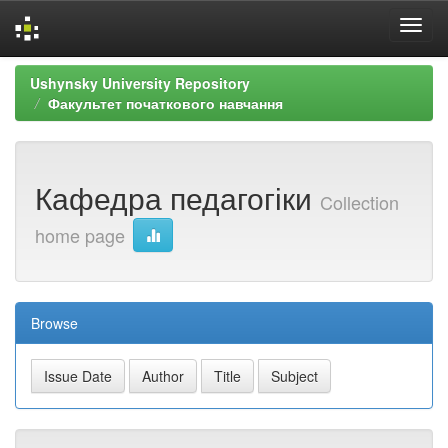
Skip
Ushynsky University Repository
navigation
Факультет початкового навчання
Кафедра педагогіки
Collection
home page
Browse