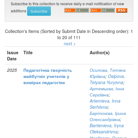
Subscribe to this collection to receive daily e-mail notification of new
additions
Collection's Items (Sorted by Submit Date in Descending order): 1
to 20 of 111
next >
Issue
Title
Author(s)
Date
2025
Педагогічна творчість
Осипова, Тетяна
майбутніх учителів у
Юріївна
;
Osipova,
вимірах педагогіки
Tetyana Yuryivna
;
Артемьєва, Інна
Сергіївна
;
Artemieva, Inna
Serhiivna
;
Бартєнєва, Ірина
Олександрівна
;
Bartienieva, Iryna
Oleksandrivna
;
Ноздрова, Оксана