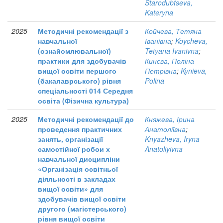
Starodubtseva,
Kateryna
2025
Методичні рекомендації з
Койчева, Тетяна
навчальної
Іванівна
;
Koycheva,
(ознайомлювальної)
Tetyana Ivanivna
;
практики для здобувачів
Кинєва, Поліна
вищої освіти першого
Петрівна
;
Kynieva,
(бакалаврського) рівня
Polina
спеціальності 014 Середня
освіта (Фізична культура)
2025
Методичні рекомендації до
Княжева, Ірина
проведення практичних
Анатоліївна
;
занять, організації
Knyazheva, Iryna
самостійної робои х
Anatoliyivna
навчальної дисципліни
«Організація освітньої
діяльності в закладах
вищої освіти» для
здобувачів вищої освіти
другого (магістерського)
рівня вищої освіти