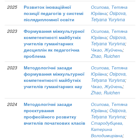
2025
Розвиток іноваційної
Осипова, Тетяна
позиції педагогів у системі
Юріївна
;
Osipova,
післядипломної освіти
Tetyana Yuryivna
2023
Формування міжкультурної
Осипова, Тетяна
компетентності майбутніх
Юріївна
;
Osipova,
учителів гуманітарних
Tetyana Yuryivna
;
дисциплін як педагогічна
Чжао, Жуйчень
;
проблема
Zhao, Ruichen
2023
Методологічні засади
Осипова, Тетяна
формування міжкультурної
Юріївна
;
Osipova,
компетентності майбутніх
Tetyana Yuryivna
;
учителів гуманітарних нау
Чжао, Жуйчень
;
Zhao, Ruichen
2024
Методологічні засади
Осипова, Тетяна
проєктування
Юріївна
;
Osipova,
професійного розвитку
Tetyana Yuryivna
;
вчителів початкових класів
Стародубцева,
Катерина
Володимирівна
;