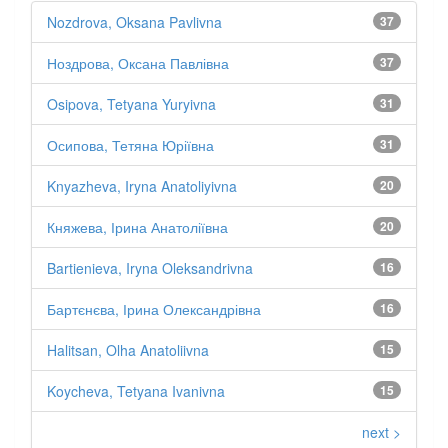
Nozdrova, Oksana Pavlivna
37
Ноздрова, Оксана Павлівна
37
Osipova, Tetyana Yuryivna
31
Осипова, Тетяна Юріївна
31
Knyazheva, Iryna Anatoliyivna
20
Княжева, Ірина Анатоліївна
20
Bartienieva, Iryna Oleksandrivna
16
Бартєнєва, Ірина Олександрівна
16
Halitsan, Olha Anatoliivna
15
Koycheva, Tetyana Ivanivna
15
next >