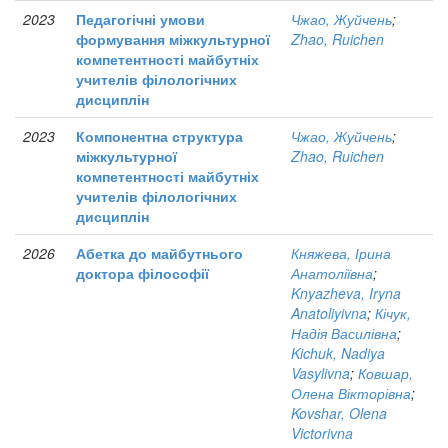
2023
Педагогічні умови
Чжао, Жуйчень
;
формування міжкультурної
Zhao, Ruichen
компетентності майбутніх
учителів філологічних
дисциплін
2023
Компонентна структура
Чжао, Жуйчень
;
міжкультурної
Zhao, Ruichen
компетентності майбутніх
учителів філологічних
дисциплін
2026
Абетка до майбутнього
Княжева, Ірина
доктора філософії
Анатоліївна
;
Knyazheva, Iryna
Anatoliyivna
;
Кічук,
Надія Василівна
;
Kichuk, Nadiya
Vasylivna
;
Ковшар,
Олена Вікторівна
;
Kovshar, Olena
Victorivna