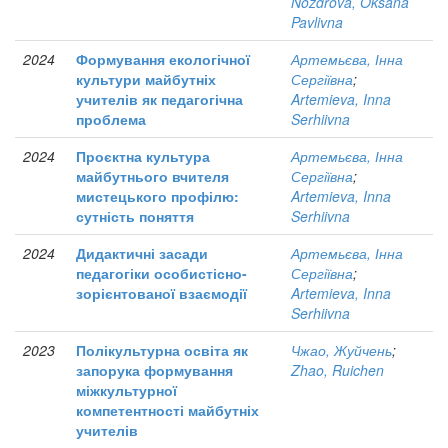
Nozdrova, Oksana
Pavlivna
2024
Формування екологічної
Артемьєва, Інна
культури майбутніх
Сергіївна
;
учителів як педагогічна
Artemieva, Inna
проблема
Serhiivna
2024
Проєктна культура
Артемьєва, Інна
майбутнього вчителя
Сергіївна
;
мистецького профілю:
Artemieva, Inna
сутність поняття
Serhiivna
2024
Дидактичні засади
Артемьєва, Інна
педагогіки особистісно-
Сергіївна
;
зорієнтованої взаємодії
Artemieva, Inna
Serhiivna
2023
Полікультурна освіта як
Чжао, Жуйчень
;
запорука формування
Zhao, Ruichen
міжкультурної
компетентності майбутніх
учителів