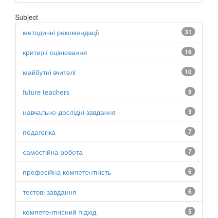
Subject
методичні рекомендації
31
критерії оцінювання
16
майбутні вчителі
10
future teachers
9
навчально-дослідні завдання
9
педагогіка
7
самостійна робота
7
професійна компетентність
6
тестові завдання
6
компетентнісний підхід
5