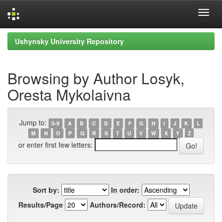
Skip
Ushynsky University Repository
navigation
Browsing by Author Losyk,
Oresta Mykolaivna
Jump to:
0-9
A
B
C
D
E
F
G
H
I
J
K
L
M
N
O
P
Q
R
S
T
U
V
W
X
Y
Z
or enter first few letters:
Sort by:
In order:
Results/Page
Authors/Record: