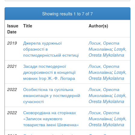
Showing results 1 to 7 of 7
Issue
Title
Author(s)
Date
2019
Джерела художньої
Лосик, Ореста
образності в
Миколаївна
;
Losyk,
постмодерністській естетиці
Oresta Mykolaivna
2021
Засади постмодерної
Лосик, Ореста
дискурсивності в концепції
Миколаївна
;
Losyk,
мовних Ігор Ж.-Ф. Ліотара
Oresta Mykolaivna
2022
Особистісна та суспільна
Лосик, Ореста
емансипація у постмодерній
Миколаївна
;
Losyk,
сучасності
Oresta Mykolaivna
2022
Сковородіана на сторінках
Лосик, Ореста
«Записок наукового
Миколаївна
;
Losyk,
товариства імені Шевченка»
Oresta Mykolaivna