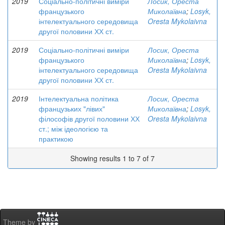
2019
Соціально-політичні виміри
Лосик, Ореста
французького
Миколаївна
;
Losyk,
інтелектуального середовища
Oresta Mykolaivna
другої половини ХХ ст.
2019
Соціально-політичні виміри
Лосик, Ореста
французького
Миколаївна
;
Losyk,
інтелектуального середовища
Oresta Mykolaivna
другої половини ХХ ст.
2019
Інтелектуальна політика
Лосик, Ореста
французьких "лівих"
Миколаївна
;
Losyk,
філософів другої половини ХХ
Oresta Mykolaivna
ст.; між ідеологією та
практикою
Showing results 1 to 7 of 7
Theme by