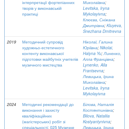
інтерпретації фортепіанних
Миколаївна
;
творів у виконавській
Levitska, Iryna
практиці
Mykolayivna
;
Клюєва, Сніжана
Дмитрівна
;
Kluyeva,
Snezhana Dmitrevna
2019
Методичний супровід
Ніколаї, Галина
художньо-естетичного
Юріївна
;
Nikolai,
контенту виконавської
Halyna Yu
;
Линенко,
підготовки майбутніх учителів
Алла Францівна
;
музичного мистецтва
Lynenko, Alla
Frantsevna
;
Левицька, Ірина
Миколаївна
;
Levitska, Iryna
Mykolayivna
2024
Методичні рекомендації до
Білова, Наталія
виконання і захисту
Костянтинівна
;
кваліфікаційних
Bilova, Nataliia
(магістерських) робіт зі
Kostyantynivna
;
спеціальності: 025 Музичне
Левицька, Ірина