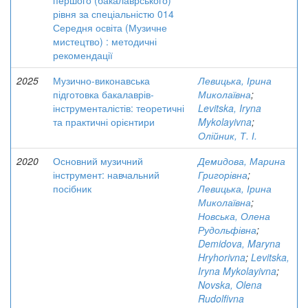
першого (бакалаврського)
рівня за спеціальністю 014
Середня освіта (Музичне
мистецтво) : методичні
рекомендації
2025
Музично-виконавська
Левицька, Ірина
підготовка бакалаврів-
Миколаївна
;
інструменталістів: теоретичні
Levitska, Iryna
та практичні орієнтири
Mykolayivna
;
Олійник, Т. І.
2020
Основний музичний
Демидова, Марина
інструмент: навчальний
Григорівна
;
посібник
Левицька, Ірина
Миколаївна
;
Новська, Олена
Рудольфівна
;
Demidova, Maryna
Hryhorivna
;
Levitska,
Iryna Mykolayivna
;
Novska, Olena
Rudolfivna