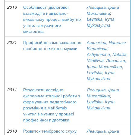
2016
Особливості діалогової
Левицька, Ірина
взаємодії в навчально-
Миколаївна
;
виховному процесі майбутніх
Levitska, Iryna
учителів музичного
Mykolayivna
мистецтва
2021
Професійне самовизначення
Ашихміна, Наталія
особистості вчителя музики
Віталіївна
;
Ashykhmina, Nataliia
Vitaliivna
;
Левицька,
Ірина Миколаївна
;
Levitska, Iryna
Mykolayivna
2011
Результати дослідно-
Левицька, Ірина
експериментальної роботи з
Миколаївна
;
формування педагогічного
Levitska, Iryna
розуміння в майбутніх
Mykolayivna
учителів музики у процесі
професійної підготовки
2018
Розвиток тембрового слуху
Левицька, Ірина