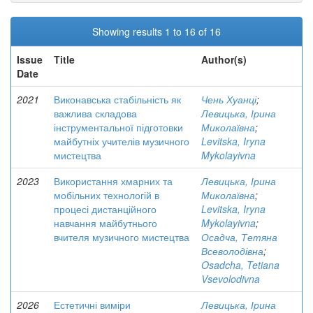
Showing results 1 to 16 of 16
Issue
Title
Author(s)
Date
2021
Виконавська стабільність як
Чень Хуанці
;
важлива складова
Левицька, Ірина
інструментальної підготовки
Миколаївна
;
майбутніх учителів музичного
Levitska, Iryna
мистецтва
Mykolayivna
2023
Використання хмарних та
Левицька, Ірина
мобільних технологій в
Миколаївна
;
процесі дистанційного
Levitska, Iryna
навчання майбутнього
Mykolayivna
;
вчителя музичного мистецтва
Осадча, Тетяна
Всеволодівна
;
Osadcha, Tetiana
Vsevolodivna
2026
Естетичні виміри
Левицька, Ірина