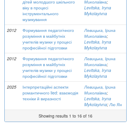
дітей молодшого шкільного
Миколаївна
;
віку в процесі
Levitska, Iryna
інструментального
Mykolayivna
музикування
2012
Формування педагогічного
Левицька, Ірина
розуміння в майбутніх
Миколаївна
;
учителів музики у процесі
Levitska, Iryna
професійної підготовки
Mykolayivna
2012
Формування педагогічного
Левицька, Ірина
розуміння в майбутніх
Миколаївна
;
учителів музики у процесі
Levitska, Iryna
професійної підготовки
Mykolayivna
2025
Інтерпретаційні аспекти
Левицька, Ірина
романтичного lied: взаємодія
Миколаївна
;
техніки й виразності
Levitska, Iryna
Mykolayivna
;
Лю Ян
Showing results 1 to 16 of 16