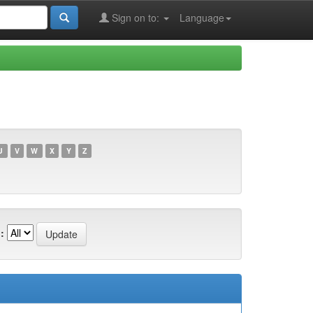
Sign on to:
Language
U
V
W
X
Y
Z
: