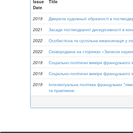
Issue
Title
Date
2019
Джерела художньої образності в постмодерн
2021
Засади постмодерної дискурсивності в конц
2022
Особистісна та суспільна емансипація у п
2022
Сковородіана на сторінках «Записок науко
2019
Соціально-політичні виміри французького 
2019
Соціально-політичні виміри французького 
2019
Інтелектуальна політика французьких "ліви
та практикою