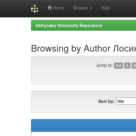
Home
Browse
Help
Skip
Ushynsky University Repository
navigation
Browsing by Author Лоси
Jump to:
0-9
A
B
Sort by: