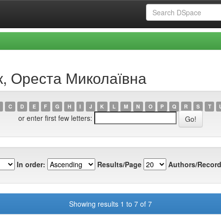
к, Ореста Миколаївна
C
D
E
F
G
H
I
J
K
L
M
N
O
P
Q
R
S
T
or enter first few letters:
In order:
Results/Page
Authors/Record
Showing results 1 to 7 of 7