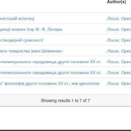
Author(s)
істській естетиці
Лосик, Оре
епції мовних Ігор Ж.-Ф. Ліотара
Лосик, Оре
остмодерній сучасності
Лосик, Оре
вого товариства імені Шевченка»
Лосик, Оре
інтелектуального середовища другої половини ХХ ст.
Лосик, Оре
інтелектуального середовища другої половини ХХ ст.
Лосик, Оре
х" філософів другої половини ХХ ст.; між ідеологією
Лосик, Оре
Showing results 1 to 7 of 7