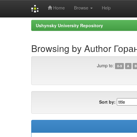
Home
Browse
Help
Skip
Ushynsky University Repository
navigation
Browsing by Author Гора
Jump to:
0-9
A
B
Sort by: