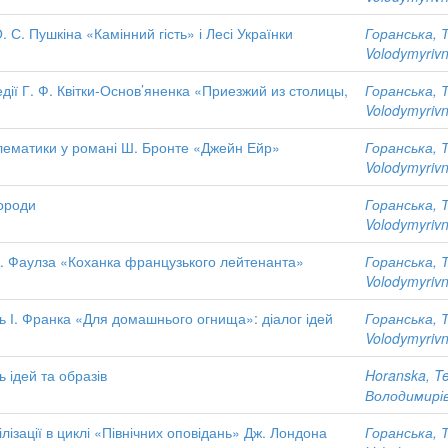
С. Пушкіна «Камінний гість» і Лесі Українки
Горанська, 
Volodymyriv
дії Г. Ф. Квітки-Основ’яненка «Приезжий из столицы,
Горанська, 
Volodymyriv
блематики у романі Ш. Бронте «Джейн Ейр»
Горанська, 
Volodymyriv
вороди
Горанська, 
Volodymyriv
ж. Фаулза «Коханка французького лейтенанта»
Горанська, 
Volodymyriv
ь І. Франка «Для домашнього огнища»: діалог ідей
Горанська, 
Volodymyriv
ь ідей та образів
Horanska, Te
Володимирі
ізації в циклі «Північних оповідань» Дж. Лондона
Горанська, 