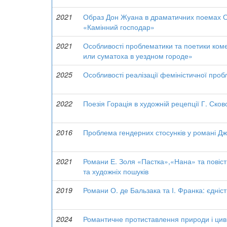
2021
Образ Дон Жуана в драматичних поемах О. 
«Камінний господар»
2021
Особливості проблематики та поетики коме
или суматоха в уездном городе»
2025
Особливості реалізації феміністичної про
2022
Поезія Горація в художній рецепції Г. Ско
2016
Проблема гендерних стосунків у романі Д
2021
Романи Е. Золя «Пастка»,«Нана» та повіст
та художніх пошуків
2019
Романи О. де Бальзака та І. Франка: єдніст
2024
Романтичне протиставлення природи і цивіл