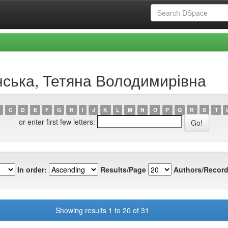
нська, Тетяна Володимирівна
C
D
E
F
G
H
I
J
K
L
M
N
O
P
Q
R
S
T
or enter first few letters:
In order:
Results/Page
Authors/Record
Showing results 1 to 20 of 31