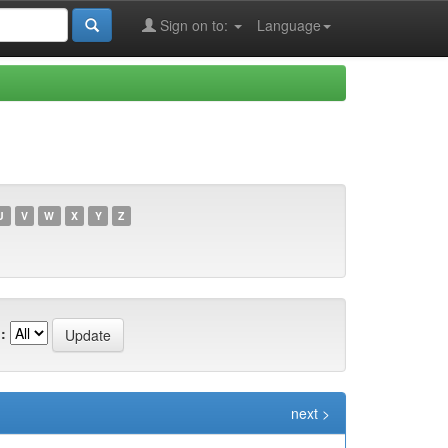
Sign on to:
Language
U
V
W
X
Y
Z
:
next >