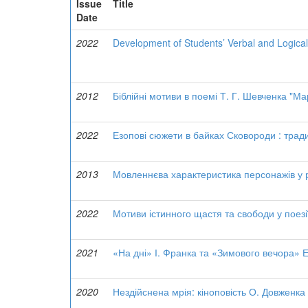
Issue
Title
Date
2022
Development of Students’ Verbal and Logica
2012
Біблійні мотиви в поемі Т. Г. Шевченка "Ма
2022
Езопові сюжети в байках Сковороди : тради
2013
Мовленнєва характеристика персонажів у 
2022
Мотиви істинного щастя та свободи у поезі
2021
«На дні» І. Франка та «Зимового вечора» 
2020
Нездійснена мрія: кіноповість О. Довженк