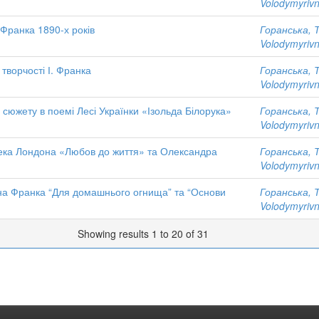
Volodymyriv
.Франка 1890-х років
Горанська, 
Volodymyriv
 творчості І. Франка
Горанська, 
Volodymyriv
о сюжету в поемі Лесі Українки «Ізольда Білорука»
Горанська, 
Volodymyriv
ека Лондона «Любов до життя» та Олександра
Горанська, 
Volodymyriv
ана Франка “Для домашнього огнища” та “Основи
Горанська, 
Volodymyriv
Showing results 1 to 20 of 31