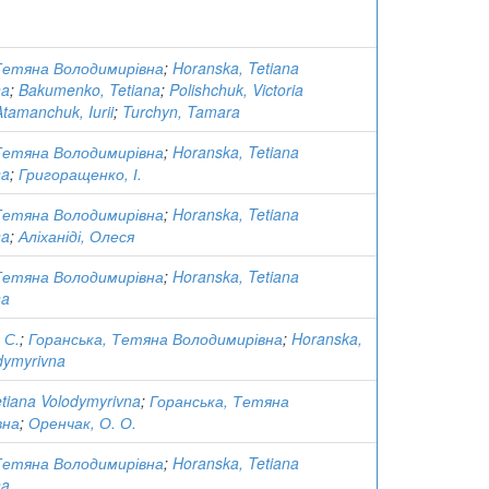
Тетяна Володимирівна
;
Horanska, Tetiana
na
;
Bakumenko, Tetiana
;
Polishchuk, Victoria
Atamanchuk, Iurii
;
Turchyn, Tamara
Тетяна Володимирівна
;
Horanska, Tetiana
na
;
Григоращенко, І.
Тетяна Володимирівна
;
Horanska, Tetiana
na
;
Аліханіді, Олеся
Тетяна Володимирівна
;
Horanska, Tetiana
na
 С.
;
Горанська, Тетяна Володимирівна
;
Horanska,
dymyrivna
tiana Volodymyrivna
;
Горанська, Тетяна
вна
;
Оренчак, О. О.
Тетяна Володимирівна
;
Horanska, Tetiana
na