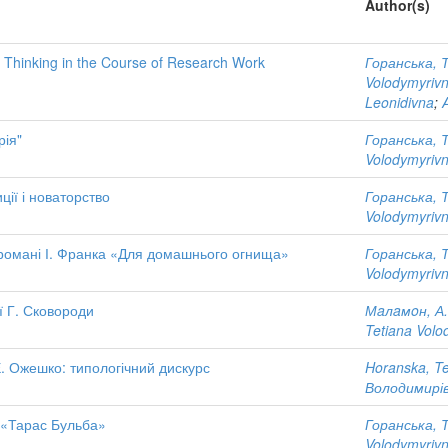
Author(s)
l Thinking in the Course of Research Work
Горанська, 
Volodymyriv
Leonidivna
;
рія"
Горанська, 
Volodymyriv
ції і новаторство
Горанська, 
Volodymyriv
романі І. Франка «Для домашнього огнища»
Горанська, 
Volodymyriv
ї Г. Сковороди
Мaлaмoн, А.
Tetiana Volo
Е. Ожешко: типологічний дискурс
Horanska, Te
Володимирі
а «Тарас Бульба»
Горанська, 
Volodymyriv