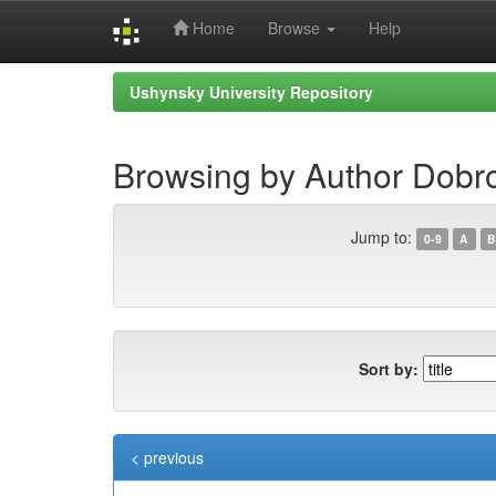
Home
Browse
Help
Skip
Ushynsky University Repository
navigation
Browsing by Author Dobro
Jump to:
0-9
A
B
Sort by:
< previous