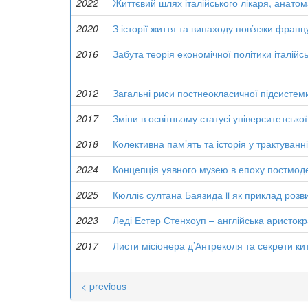
2022
Життєвий шлях італійського лікаря, анатома
2020
З історії життя та винаходу пов’язки фран
2016
Забута теорія економічної політики італійс
2012
Загальні риси постнеокласичної підсистеми
2017
Зміни в освітньому статусі університетської
2018
Колективна пам’ять та історія у трактуванні
2024
Концепція уявного музею в епоху постмод
2025
Кюлліє султана Баязида ii як приклад розв
2023
Леді Естер Стенхоуп – англійська аристок
2017
Листи місіонера д’Антреколя та секрети к
< previous