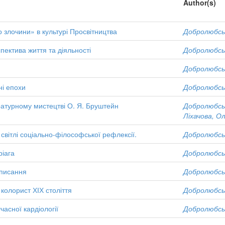
Author(s)
 злочини» в культурі Просвітництва
Добролюбськ
пектива життя та діяльності
Добролюбськ
Добролюбськ
ні епохи
Добролюбськ
ературному мистецтві О. Я. Бруштейн
Добролюбськ
Ліхачова, О
світлі соціально-філософської рефлексії.
Добролюбськ
іага
Добролюбськ
описання
Добролюбськ
колорист ХІХ століття
Добролюбськ
часної кардіології
Добролюбськ