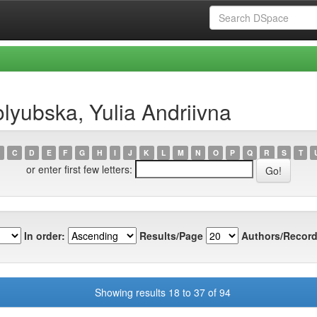
lyubska, Yulia Andriivna
C
D
E
F
G
H
I
J
K
L
M
N
O
P
Q
R
S
T
or enter first few letters:
In order:
Results/Page
Authors/Record
Showing results 18 to 37 of 94