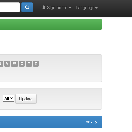
Sign on to:
Language
U
V
W
X
Y
Z
:
next >