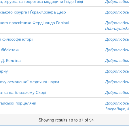
, хірурга та теоретика медицини Гвідо Гвіді
Добролюбськ
цузького хірурга П’єра-Жозефа Дезо
Добролюбськ
ького просвітника Фердінандо Галіані
Добролюбська
Dobrolyubska
 філософії історії
Добролюбськ
 бібліотеки
Добролюбськ
 Д. Колліна
Добролюбськ
ерну
Добролюбськ
итку османської медичної науки
Добролюбськ
ратка на Близькому Сході
Добролюбськ
итайської порцеляни
Добролюбськ
Загрейчук, М
Showing results 18 to 37 of 94