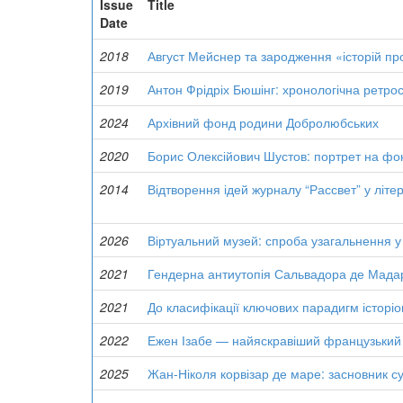
Issue
Title
Date
2018
Август Мейснер та зародження «історій про
2019
Антон Фрідріх Бюшінг: хронологічна ретрос
2024
Архівний фонд родини Добролюбських
2020
Борис Олексійович Шустов: портрет на фо
2014
Відтворення ідей журналу “Рассвет” у літ
2026
Віртуальний музей: спроба узагальнення у 
2021
Гендерна антиутопія Сальвадора де Мадар
2021
До класифікації ключових парадигм історі
2022
Ежен Ізабе — найяскравіший французький 
2025
Жан-Ніколя корвізар де маре: засновник су