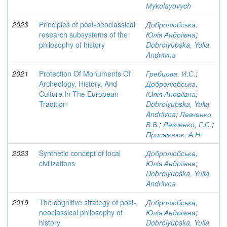
Мykolayovych
2023
Principles of post-neoclassical
Добролюбська,
research subsystems of the
Юлія Андріївна
;
philosophy of history
Dobrolyubska, Yulia
Andriivna
2021
Protection Of Monuments Of
Гребцова, И.С.
;
Archeology, History, And
Добролюбська,
Culture In The European
Юлія Андріївна
;
Tradition
Dobrolyubska, Yulia
Andriivna
;
Левченко,
В.В.
;
Левченко, Г.С.
;
Присяжнюк, А.Н.
2023
Synthetic concept of local
Добролюбська,
civilizations
Юлія Андріївна
;
Dobrolyubska, Yulia
Andriivna
2019
The cognitive strategy of post-
Добролюбська,
neoclassical philosophy of
Юлія Андріївна
;
history
Dobrolyubska, Yulia