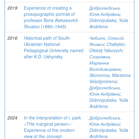
2019
Experience of creating a
Добролюбська,
prosopographic portrait of
Юлія Андріївна
;
professor Boris Alekseevich
Dobrolyubska, Yulia
Shustov (1880–1945)
Andriivna
2016
Historical path of South-
Чебикін, Олексій
Ukrainian National
Якович
;
Chebykin,
Pedagogical University named
Oleksij Yakovych
;
after K.D. Ushynsky
Скоромна,
Маріанна
Володимирівна
;
Skoromna, Marianna
Volodymirivna
;
Добролюбська,
Юлія Андріївна
;
Dobrolyubska, Yulia
Andriivna
2024
In the interpretation of r. park
Добролюбська,
«THe marginal person»:
Юлія Андріївна
;
Experience of the modern
Dobrolyubska, Yulia
view of the concept
Andriivna