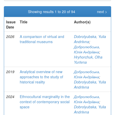
Showing results 1 to 20 of 94
next >
Issue
Title
Author(s)
Date
2026
A comparison of virtual and
Dobrolyubska, Yulia
traditional museums
Andriivna
;
Добролюбська,
Юлія Андріївна
;
Hryhorchuk, Olha
Yuriivna
2019
Analytical overview of new
Добролюбська,
approaches to the study of
Юлія Андріївна
;
historical reality
Dobrolyubska, Yulia
Andriivna
2024
Ethnocultural marginality in the
Добролюбська,
context of contemporary social
Юлія Андріївна
;
space
Dobrolyubska, Yulia
Andriivna