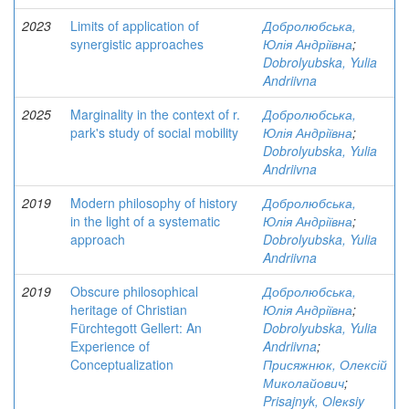
2023
Limits of application of
Добролюбська,
synergistic approaches
Юлія Андріївна
;
Dobrolyubska, Yulia
Andriivna
2025
Marginality in the context of r.
Добролюбська,
park's study of social mobility
Юлія Андріївна
;
Dobrolyubska, Yulia
Andriivna
2019
Modern philosophy of history
Добролюбська,
in the light of a systematic
Юлія Андріївна
;
approach
Dobrolyubska, Yulia
Andriivna
2019
Obscure philosophical
Добролюбська,
heritage of Christian
Юлія Андріївна
;
Fürchtegott Gellert: An
Dobrolyubska, Yulia
Experience of
Andriivna
;
Conceptualization
Присяжнюк, Олексій
Миколайович
;
Prisajnyk, Оleкsiy