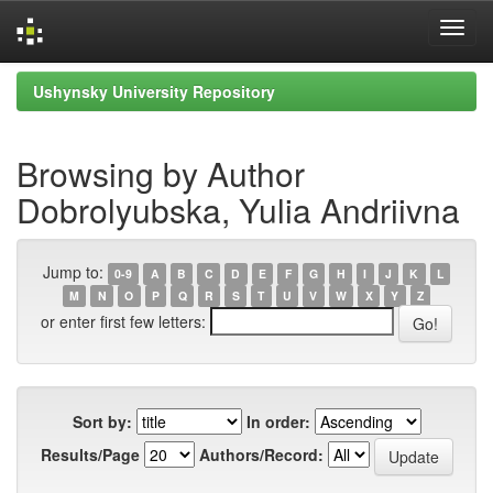
Skip
Ushynsky University Repository
navigation
Browsing by Author
Dobrolyubska, Yulia Andriivna
Jump to:
0-9
A
B
C
D
E
F
G
H
I
J
K
L
M
N
O
P
Q
R
S
T
U
V
W
X
Y
Z
or enter first few letters:
Sort by:
In order:
Results/Page
Authors/Record: