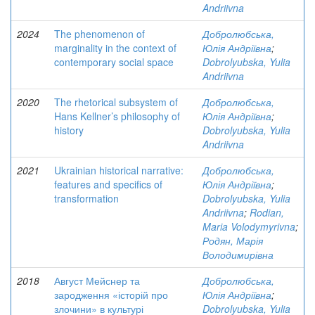
Andriivna
2024
The phenomenon of
Добролюбська,
marginality in the context of
Юлія Андріївна
;
contemporary social space
Dobrolyubska, Yulia
Andriivna
2020
The rhetorical subsystem of
Добролюбська,
Hans Kellner’s philosophy of
Юлія Андріївна
;
history
Dobrolyubska, Yulia
Andriivna
2021
Ukrainian historical narrative:
Добролюбська,
features and specifics of
Юлія Андріївна
;
transformation
Dobrolyubska, Yulia
Andriivna
;
Rodian,
Maria Volodymyrivna
;
Родян, Марія
Володимирівна
2018
Август Мейснер та
Добролюбська,
зародження «історій про
Юлія Андріївна
;
злочини» в культурі
Dobrolyubska, Yulia