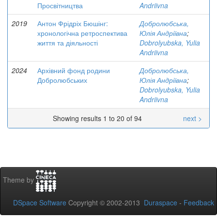
Просвітництва
Andriivna
2019
Антон Фрідріх Бюшінг:
Добролюбська,
хронологічна ретроспектива
Юлія Андріївна
;
життя та діяльності
Dobrolyubska, Yulia
Andriivna
2024
Архівний фонд родини
Добролюбська,
Добролюбських
Юлія Андріївна
;
Dobrolyubska, Yulia
Andriivna
Showing results 1 to 20 of 94
next >
Theme by
DSpace Software
Copyright © 2002-2013
Duraspace
-
Feedback