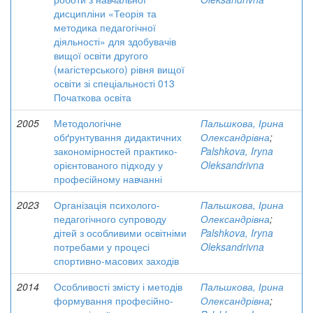
дисципліни «Теорія та
методика педагогічної
діяльності» для здобувачів
вищої освіти другого
(магістерського) рівня вищої
освіти зі спеціальності 013
Початкова освіта
2005
Методологічне
Пальшкова, Ірина
обґрунтування дидактичних
Олександрівна
;
закономірностей практико-
Palshkova, Iryna
орієнтованого підходу у
Oleksandrivna
професійному навчанні
2023
Організація психолого-
Пальшкова, Ірина
педагогічного супроводу
Олександрівна
;
дітей з особливими освітніми
Palshkova, Iryna
потребами у процесі
Oleksandrivna
спортивно-масових заходів
2014
Особливості змісту і методів
Пальшкова, Ірина
формування професійно-
Олександрівна
;