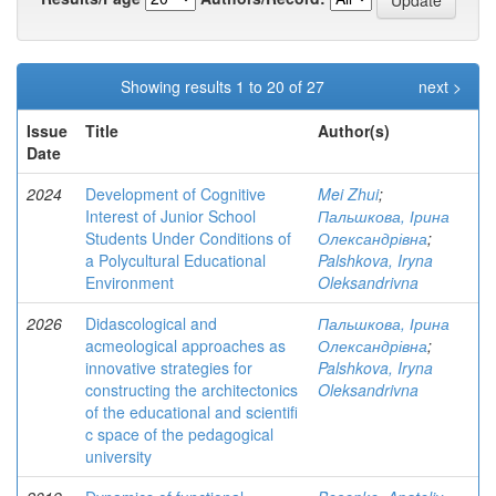
Showing results 1 to 20 of 27
next >
Issue
Title
Author(s)
Date
2024
Development of Cognitive
Mei Zhui
;
Interest of Junior School
Пальшкова, Ірина
Students Under Conditions of
Олександрівна
;
a Polycultural Educational
Palshkova, Iryna
Environment
Oleksandrivna
2026
Didascological and
Пальшкова, Ірина
acmeological approaches as
Олександрівна
;
innovative strategies for
Palshkova, Iryna
constructing the architectonics
Oleksandrivna
of the educational and scientifi
c space of the pedagogical
university