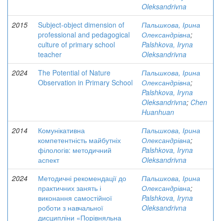
Oleksandrivna
2015
Subject-object dimension of
Пальшкова, Ірина
professional and pedagogical
Олександрівна
;
culture of primary school
Palshkova, Iryna
teacher
Oleksandrivna
2024
The Potential of Nature
Пальшкова, Ірина
Observation in Primary School
Олександрівна
;
Palshkova, Iryna
Oleksandrivna
;
Chen
Huanhuan
2014
Комунікативна
Пальшкова, Ірина
компетентність майбутніх
Олександрівна
;
філологів: методичний
Palshkova, Iryna
аспект
Oleksandrivna
2024
Методичні рекомендації до
Пальшкова, Ірина
практичних занять і
Олександрівна
;
виконання самостійної
Palshkova, Iryna
роботи з навчальної
Oleksandrivna
дисципліни «Порівняльна