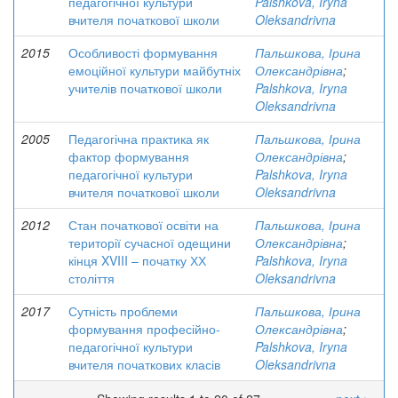
педагогічної культури
Palshkova, Iryna
вчителя початкової школи
Oleksandrivna
2015
Особливості формування
Пальшкова, Ірина
емоційної культури майбутніх
Олександрівна
;
учителів початкової школи
Palshkova, Iryna
Oleksandrivna
2005
Педагогічна практика як
Пальшкова, Ірина
фактор формування
Олександрівна
;
педагогічної культури
Palshkova, Iryna
вчителя початкової школи
Oleksandrivna
2012
Стан початкової освіти на
Пальшкова, Ірина
території сучасної одещини
Олександрівна
;
кінця XVIII – початку ХХ
Palshkova, Iryna
століття
Oleksandrivna
2017
Сутність проблеми
Пальшкова, Ірина
формування професійно-
Олександрівна
;
педагогічної культури
Palshkova, Iryna
вчителя початкових класів
Oleksandrivna