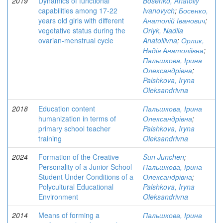
2019
Dynamics of functional
Bosenko, Anatoliy
capabilities among 17-22
Ivanovych
;
Босенко,
years old girls with different
Анатолій Іванович
;
vegetative status during the
Orlyk, Nadiia
ovarian-menstrual cycle
Anatoliivna
;
Орлик,
Надія Анатоліївна
;
Пальшкова, Ірина
Олександрівна
;
Palshkova, Iryna
Oleksandrivna
2018
Education content
Пальшкова, Ірина
humanization in terms of
Олександрівна
;
primary school teacher
Palshkova, Iryna
training
Oleksandrivna
2024
Formation of the Creative
Sun Junchen
;
Personality of a Junior School
Пальшкова, Ірина
Student Under Conditions of a
Олександрівна
;
Polycultural Educational
Palshkova, Iryna
Environment
Oleksandrivna
2014
Means of forming a
Пальшкова, Ірина