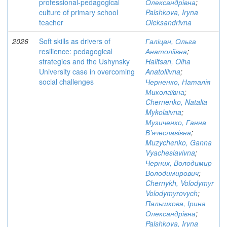
professional-pedagogical
Олександрівна
;
culture of primary school
Palshkova, Iryna
teacher
Oleksandrivna
2026
Soft skills as drivers of
Галіцан, Ольга
resilience: pedagogical
Анатоліївна
;
strategies and the Ushynsky
Halitsan, Olha
University case in overcoming
Anatoliivna
;
social challenges
Черненко, Наталія
Миколаївна
;
Chernenko, Natalia
Mykolaivna
;
Музиченко, Ганна
В’ячеславівна
;
Muzychenko, Ganna
Vyacheslavivna
;
Черних, Володимир
Володимирович
;
Chernykh, Volodymyr
Volodymyrovych
;
Пальшкова, Ірина
Олександрівна
;
Palshkova, Iryna