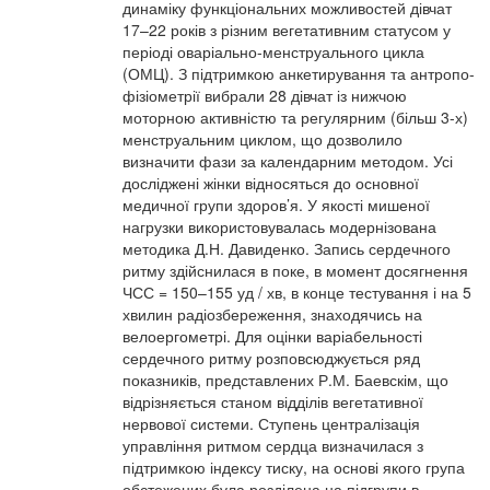
динаміку функціональних можливостей дівчат
17–22 років з різним вегетативним статусом у
періоді оваріально-менструального цикла
(ОМЦ). З підтримкою анкетирування та антропо-
фізіометрії вибрали 28 дівчат із нижчою
моторною активністю та регулярним (більш 3-х)
менструальним циклом, що дозволило
визначити фази за календарним методом. Усі
досліджені жінки відносяться до основної
медичної групи здоров’я. У якості мишеної
нагрузки використовувалась модернізована
методика Д.Н. Давиденко. Запись сердечного
ритму здійснилася в поке, в момент досягнення
ЧСС = 150–155 уд / хв, в конце тестування і на 5
хвилин радіозбереження, знаходячись на
велоергометрі. Для оцінки варіабельності
сердечного ритму розповсюджується ряд
показників, представлених Р.М. Баевскім, що
відрізняється станом відділів вегетативної
нервової системи. Ступень централізація
управління ритмом сердца визначилася з
підтримкою індексу тиску, на основі якого група
обстежених була розділена на підгрупи в