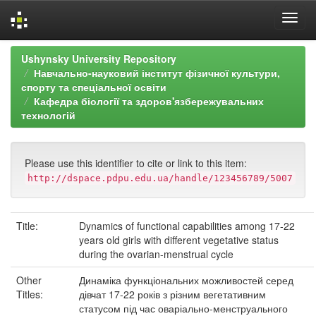
Skip
Ushynsky University Repository
navigation
Навчально-науковий інститут фізичної культури,
спорту та спеціальної освіти
Кафедра біології та здоров'язбережувальних
технологій
Please use this identifier to cite or link to this item:
http://dspace.pdpu.edu.ua/handle/123456789/5007
Title:
Dynamics of functional capabilities among 17-22
years old girls with different vegetative status
during the ovarian-menstrual cycle
Other
Динаміка функціональних можливостей серед
Titles:
дівчат 17-22 років з різним вегетативним
статусом під час оваріально-менструального