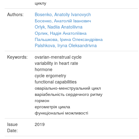
циклу
Authors:
Bosenko, Anatoliy Ivanovych
Босенко, Анатолій Іванович
Orlyk, Nadiia Anatoliivna
Орлик, Надія Анатоліївна
Пальшкова, Ірина Олександрівна
Palshkova, Iryna Oleksandrivna
Keywords:
ovarian-menstrual cycle
variability in heart rate
hormone
cycle ergometry
functional capabilities
оваріально-менструальний цикл
варіабельність сердечного ритму
гормон
ергометрія цикла
функціональні можливості
Issue
2019
Date: