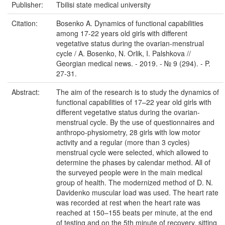
Publisher:
Tbilisi state medical university
Citation:
Bosenko A. Dynamics of functional capabilities
among 17-22 years old girls with different
vegetative status during the ovarian-menstrual
cycle / A. Bosenko, N. Orlik, I. Palshkova //
Georgian medical news. - 2019. - № 9 (294). - P.
27-31.
Abstract:
The aim of the research is to study the dynamics of
functional capabilities of 17–22 year old girls with
different vegetative status during the ovarian-
menstrual cycle. By the use of questionnaires and
anthropo-physiometry, 28 girls with low motor
activity and a regular (more than 3 cycles)
menstrual cycle were selected, which allowed to
determine the phases by calendar method. All of
the surveyed people were in the main medical
group of health. The modernized method of D. N.
Davidenko muscular load was used. The heart rate
was recorded at rest when the heart rate was
reached at 150–155 beats per minute, at the end
of testing and on the 5th minute of recovery, sitting