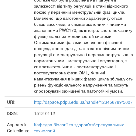
залежності від типу регуляції в стані відносного
покою у первинній менструальній фазі цикла.
Виявлено, що ваготоники характеризуються
більш високими, а симпатикотоники - низкими
значеннями PWC170, як інтегрального показнику
функціональних можливостей системи.
Оптимальними фазами виявлення фізичної
працездатності для дівчат з ваготонічним типом
регуляції є менструальна і передменструальна, з
нормотонічним - менструальна і овуляторна, з
симпатикотонічним - постменструальна і
постевуляторна фази ОМЦ. Фізичні
навантажування в інших фазах цикла збільшують
рівень функціонального напруження та можуть
спровокувати захищені та патологічні умови.
URI:
http://dspace.pdpu.edu.ua/handle/123456789/5007
ISSN:
1512-0112
Appears in
Кафедра біології та здоров'язбережувальних
Collections:
технологій