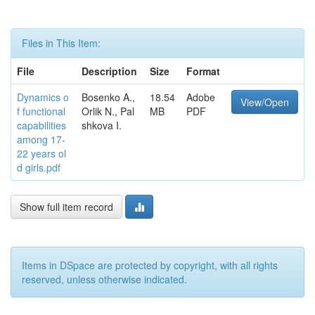
Files in This Item:
File
Description
Size
Format
Dynamics o
Bosenko A.,
18.54
Adobe
View/Open
f functional
Orlik N., Pal
MB
PDF
capabilities
shkova I.
among 17-
22 years ol
d girls.pdf
Show full item record
Items in DSpace are protected by copyright, with all rights
reserved, unless otherwise indicated.