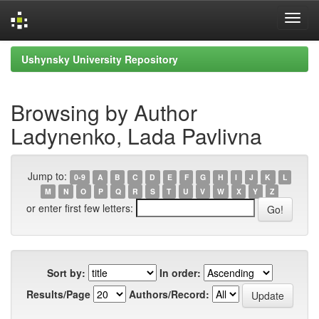
Skip
Ushynsky University Repository
navigation
Browsing by Author
Ladynenko, Lada Pavlivna
Jump to:
0-9
A
B
C
D
E
F
G
H
I
J
K
L
M
N
O
P
Q
R
S
T
U
V
W
X
Y
Z
or enter first few letters:
Sort by:
In order:
Results/Page
Authors/Record: