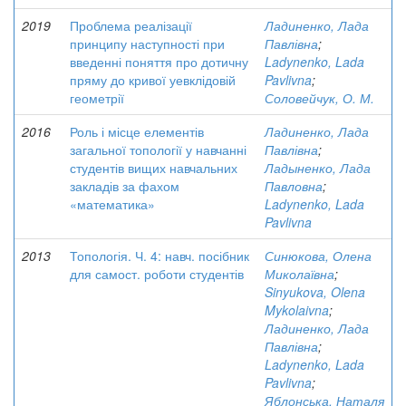
2019
Проблема реалізації
Ладиненко, Лада
принципу наступності при
Павлівна
;
введенні поняття про дотичну
Ladynenko, Lada
пряму до кривої уевклідовій
Pavlivna
;
геометрії
Соловейчук, О. М.
2016
Роль і місце елементів
Ладиненко, Лада
загальної топології у навчанні
Павлівна
;
студентів вищих навчальних
Ладыненко, Лада
закладів за фахом
Павловна
;
«математика»
Ladynenko, Lada
Pavlivna
2013
Топологія. Ч. 4: навч. посібник
Синюкова, Олена
для самост. роботи студентів
Миколаївна
;
Sinyukova, Olena
Mykolaivna
;
Ладиненко, Лада
Павлівна
;
Ladynenko, Lada
Pavlivna
;
Яблонська, Наталя