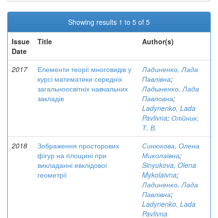
Showing results 1 to 5 of 5
Issue
Title
Author(s)
Date
2017
Елементи теорії многовидів у
Ладиненко, Лада
курсі математики середніх
Павлівна
;
загальноосвітніх навчальних
Ладыненко, Лада
закладів
Павловна
;
Ladynenko, Lada
Pavlivna
;
Олійник,
Т. В.
2018
Зображення просторових
Синюкова, Олена
фігур на площині при
Миколаївна
;
викладанні евклідової
Sinyukova, Olena
геометрії
Mykolaivna
;
Ладиненко, Лада
Павлівна
;
Ladynenko, Lada
Pavlivna