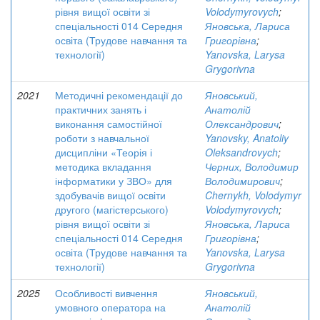
рівня вищої освіти зі
Volodymyrovych
;
спеціальності 014 Середня
Яновська, Лариса
освіта (Трудове навчання та
Григорівна
;
технології)
Yanovska, Larysa
Grygorivna
2021
Методичні рекомендації до
Яновський,
практичних занять і
Анатолій
виконання самостійної
Олександрович
;
роботи з навчальної
Yanovsky, Anatoliy
дисципліни «Теорія і
Oleksandrovych
;
методика вкладання
Черних, Володимир
інформатики у ЗВО» для
Володимирович
;
здобувачів вищої освіти
Chernykh, Volodymyr
другого (магістерського)
Volodymyrovych
;
рівня вищої освіти зі
Яновська, Лариса
спеціальності 014 Середня
Григорівна
;
освіта (Трудове навчання та
Yanovska, Larysa
технології)
Grygorivna
2025
Особливості вивчення
Яновський,
умовного оператора на
Анатолій