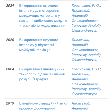
2024
Використання штучного
Красножон, Р. О.
;
інтелекту для створення
Яновський,
методичних матеріалів у
Анатолій
навчанні вибіркового модулю
Олександрович
;
«тривимірне моделювання»
Yanovsky, Anatoliy
Oleksandrovych
2026
Використання штучного
Яновський,
інтелекту у підготовці
Анатолій
майбутніх фахівців
Олександрович
;
Yanovsky, Anatoliy
Oleksandrovych
2024
Використання інноваційних
Красножон, Р. О.
;
технологій під час вивчення
Яновський,
розділ 3D графіка
Анатолій
Олександрович
;
Yanovsky, Anatoliy
Oleksandrovych
2019
Емоційно-мотиваційний зміст
Яновський,
процесу формування
Анатолій