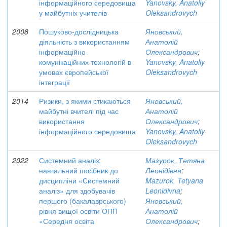
інформаційного середовища
Yanovsky, Anatoliy
у майбутніх учителів
Oleksandrovych
2008
Пошуково-дослідницька
Яновський,
діяльність з використанням
Анатолій
інформаційно-
Олександрович
;
комунікаційних технологій в
Yanovsky, Anatoliy
умовах європейської
Oleksandrovych
інтеграції
2014
Ризики, з якими стикаються
Яновський,
майбутні вчителі під час
Анатолій
використання
Олександрович
;
інформаційного середовища
Yanovsky, Anatoliy
Oleksandrovych
2022
Системний аналіз:
Мазурок, Тетяна
навчальний посібник до
Леонідівна
;
дисципліни «Системний
Mazurok, Tetyana
аналіз» для здобувачів
Leonidivna
;
першого (бакалаврського)
Яновський,
рівня вищої освіти ОПП
Анатолій
«Середня освіта
Олександрович
;