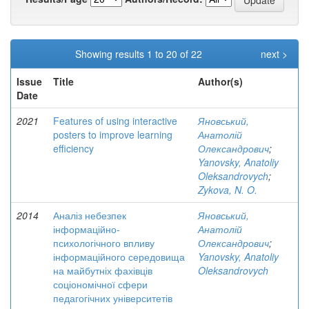
Showing results 1 to 20 of 22
next >
Issue
Title
Author(s)
Date
2021
Features of using interactive
Яновський,
posters to improve learning
Анатолій
efficiency
Олександрович
;
Yanovsky, Anatoliy
Oleksandrovych
;
Zykova, N. O.
2014
Аналіз небезпек
Яновський,
інформаційно-
Анатолій
психологічного впливу
Олександрович
;
інформаційного середовища
Yanovsky, Anatoliy
на майбутніх фахівців
Oleksandrovych
соціономічної сфери
педагогічних університетів