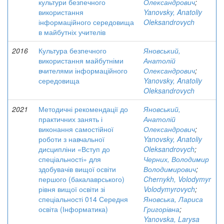
культури безпечного
Олександрович
;
використання
Yanovsky, Anatoliy
інформаційного середовища
Oleksandrovych
в майбутніх учителів
2016
Культура безпечного
Яновський,
використання майбутніми
Анатолій
вчителями інформаційного
Олександрович
;
середовища
Yanovsky, Anatoliy
Oleksandrovych
2021
Методичні рекомендації до
Яновський,
практичних занять і
Анатолій
виконання самостійної
Олександрович
;
роботи з навчальної
Yanovsky, Anatoliy
дисципліни «Вступ до
Oleksandrovych
;
спеціальності» для
Черних, Володимир
здобувачів вищої освіти
Володимирович
;
першого (бакалаврського)
Chernykh, Volodymyr
рівня вищої освіти зі
Volodymyrovych
;
спеціальності 014 Середня
Яновська, Лариса
освіта (Інформатика)
Григорівна
;
Yanovska, Larysa