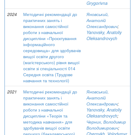
Grygorivna
2024
Методичні рекомендації до
Яновський,
практичних занять і
Анатолій
виконання самостійної
Олександрович
;
роботи з навчальної
Yanovsky, Anatoliy
дисципліни «Проєктування
Oleksandrovych
інформаційного
середовища» для здобувачів
вищої освіти другого
(магістерського) рівня вищої
освіти зі спеціальності 014
Середня освіта (Трудове
навчання та технології)
2021
Методичні рекомендації до
Яновський,
практичних занять і
Анатолій
виконання самостійної
Олександрович
;
роботи з навчальної
Yanovsky, Anatoliy
дисципліни «Теорія та
Oleksandrovych
;
методика навчання» для
Черних, Володимир
здобувачів вищої освіти
Володимирович
;
першого (бакалаврського)
Chernykh, Volodymyr