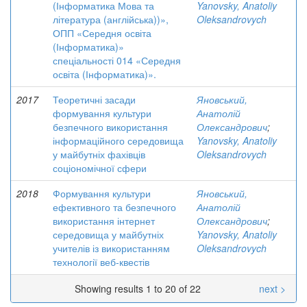
(Інформатика Мова та
Yanovsky, Anatoliy
література (англійська))»,
Oleksandrovych
ОПП «Середня освіта
(Інформатика)»
спеціальності 014 «Середня
освіта (Інформатика)».
2017
Теоретичні засади
Яновський,
формування культури
Анатолій
безпечного використання
Олександрович
;
інформаційного середовища
Yanovsky, Anatoliy
у майбутніх фахівців
Oleksandrovych
соціономічної сфери
2018
Формування культури
Яновський,
ефективного та безпечного
Анатолій
використання інтернет
Олександрович
;
середовища у майбутніх
Yanovsky, Anatoliy
учителів із використанням
Oleksandrovych
технології веб-квестів
Showing results 1 to 20 of 22
next >