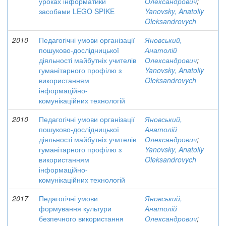
уроках інформатики
Олександрович
;
засобами LEGO SPIKE
Yanovsky, Anatoliy
Oleksandrovych
2010
Педагогічні умови організації
Яновський,
пошуково-дослідницької
Анатолій
діяльності майбутніх учителів
Олександрович
;
гуманітарного профілю з
Yanovsky, Anatoliy
використанням
Oleksandrovych
інформаційно-
комунікаційних технологій
2010
Педагогічні умови організації
Яновський,
пошуково-дослідницької
Анатолій
діяльності майбутніх учителів
Олександрович
;
гуманітарного профілю з
Yanovsky, Anatoliy
використанням
Oleksandrovych
інформаційно-
комунікаційних технологій
2017
Педагогічні умови
Яновський,
формування культури
Анатолій
безпечного використання
Олександрович
;