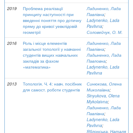
2019
Проблема реалізації
Ладиненко, Лада
принципу наступності при
Павлівна
;
введенні поняття про дотичну
Ladynenko, Lada
пряму до кривої уевклідовій
Pavlivna
;
геометрії
Соловейчук, О. М.
2016
Роль і місце елементів
Ладиненко, Лада
загальної топології у навчанні
Павлівна
;
студентів вищих навчальних
Ладыненко, Лада
закладів за фахом
Павловна
;
«математика»
Ladynenko, Lada
Pavlivna
2013
Топологія. Ч. 4: навч. посібник
Синюкова, Олена
для самост. роботи студентів
Миколаївна
;
Sinyukova, Olena
Mykolaivna
;
Ладиненко, Лада
Павлівна
;
Ladynenko, Lada
Pavlivna
;
Яблонська, Наталя