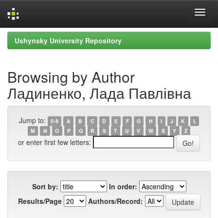
Skip
Ushynsky University Repository
navigation
Browsing by Author
Ладиненко, Лада Павлівна
Jump to:
0-9
A
B
C
D
E
F
G
H
I
J
K
L
M
N
O
P
Q
R
S
T
U
V
W
X
Y
Z
or enter first few letters:
Sort by:
In order:
Results/Page
Authors/Record: