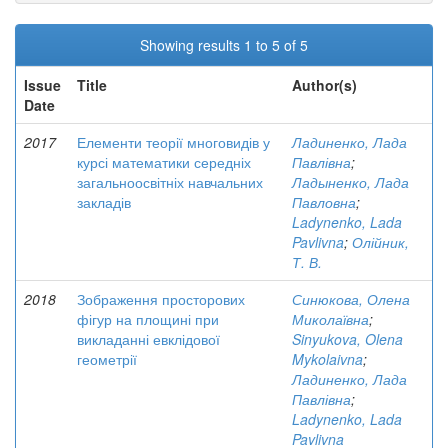
Showing results 1 to 5 of 5
Issue
Title
Author(s)
Date
2017
Елементи теорії многовидів у
Ладиненко, Лада
курсі математики середніх
Павлівна
;
загальноосвітніх навчальних
Ладыненко, Лада
закладів
Павловна
;
Ladynenko, Lada
Pavlivna
;
Олійник,
Т. В.
2018
Зображення просторових
Синюкова, Олена
фігур на площині при
Миколаївна
;
викладанні евклідової
Sinyukova, Olena
геометрії
Mykolaivna
;
Ладиненко, Лада
Павлівна
;
Ladynenko, Lada
Pavlivna