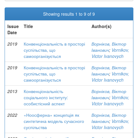
Showing results 1 to 9 of 9
Issue
Title
Author(s)
Date
2019
Конвенціональність в просторі
Ворніков, Віктор
суспільства, що
Іванович
;
Vornikov,
самоорганізується
Victor Ivanovych
2019
Конвенціональність в просторі
Ворніков, Віктор
суспільства, що
Іванович
;
Vornikov,
самоорганізується
Victor Ivanovych
2013
Конвенціональність
Ворніков, Віктор
соціального інституту:
Іванович
;
Vornikov,
особистісний аспект
Victor Ivanovych
2022
«Ноосферна» концепція як
Ворніков, Віктор
синтетична модель сучасного
Іванович
;
Vornikov,
суспільства
Victor Ivanovych