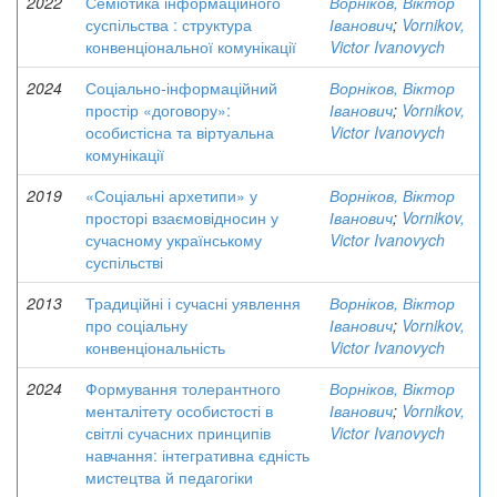
2022
Семіотика інформаційного
Ворніков, Віктор
суспільства : структура
Іванович
;
Vornikov,
конвенціональної комунікації
Victor Ivanovych
2024
Соціально-інформаційний
Ворніков, Віктор
простір «договору»:
Іванович
;
Vornikov,
особистісна та віртуальна
Victor Ivanovych
комунікації
2019
«Соціальні архетипи» у
Ворніков, Віктор
просторі взаємовідносин у
Іванович
;
Vornikov,
сучасному українському
Victor Ivanovych
суспільстві
2013
Традиційні і сучасні уявлення
Ворніков, Віктор
про соціальну
Іванович
;
Vornikov,
конвенціональність
Victor Ivanovych
2024
Формування толерантного
Ворніков, Віктор
менталітету особистості в
Іванович
;
Vornikov,
світлі сучасних принципів
Victor Ivanovych
навчання: інтегративна єдність
мистецтва й педагогіки