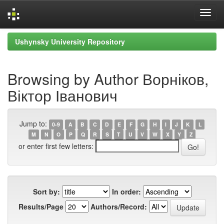
Skip
Ushynsky University Repository
navigation
Browsing by Author Ворніков,
Віктор Іванович
Jump to:
0-9
A
B
C
D
E
F
G
H
I
J
K
L
M
N
O
P
Q
R
S
T
U
V
W
X
Y
Z
or enter first few letters:
Sort by:
In order:
Results/Page
Authors/Record: