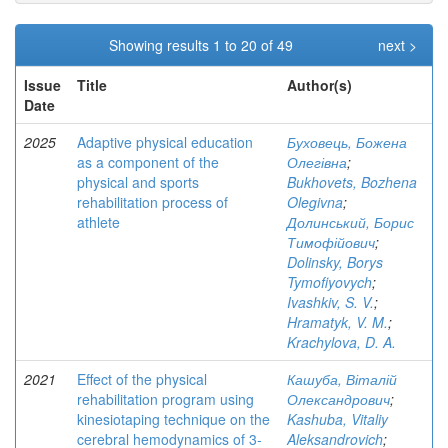
Showing results 1 to 20 of 49
next >
Issue
Title
Author(s)
Date
2025
Adaptive physical education
Буховець, Божена
as a component of the
Олегівна
;
physical and sports
Bukhovets, Bozhena
rehabilitation process of
Olegivna
;
athlete
Долинський, Борис
Тимофійович
;
Dolinsky, Borys
Tymofiyovych
;
Ivashkiv, S. V.
;
Hramatyk, V. M.
;
Krachylova, D. A.
2021
Effect of the physical
Кашуба, Віталій
rehabilitation program using
Олександрович
;
kinesiotaping technique on the
Kashuba, Vitaliy
cerebral hemodynamics of 3-
Aleksandrovich
;