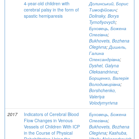
4-year-old children with
Долинський, Борис
cerebral palsy in the form of
Тимофійович
;
spastic hemiparesis
Dolinsky, Borys
Tymofiyovych
;
Буховець, Божена
Олегівна
;
Bukhovets, Bozhena
Olegivna
;
Дишель,
Галина
Олександрівна
;
Dyshel, Galyna
Oleksandrivna
;
Борщенко, Валерія
Володимирівна
;
Borshchenko,
Valeriya
Volodymyrivna
2017
Indicators of Cerebral Blood
Буховець, Божена
Flow Changes in Venous
Олегівна
;
Vessels of Children With ICP
Bukhovets, Bozhena
in the Course of Physical
Olegivna
;
Kashuba,