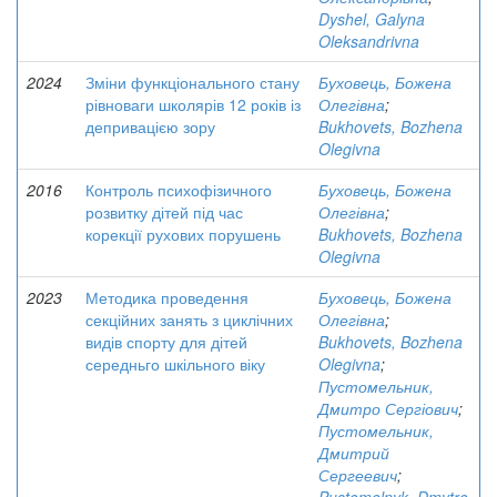
Dyshel, Galyna
Oleksandrivna
2024
Зміни функціонального стану
Буховець, Божена
рівноваги школярів 12 років із
Олегівна
;
депривацією зору
Bukhovets, Bozhena
Olegivna
2016
Контроль психофізичного
Буховець, Божена
розвитку дітей під час
Олегівна
;
корекції рухових порушень
Bukhovets, Bozhena
Olegivna
2023
Методика проведення
Буховець, Божена
секційних занять з циклічних
Олегівна
;
видів спорту для дітей
Bukhovets, Bozhena
середньго шкільного віку
Olegivna
;
Пустомельник,
Дмитро Сергіович
;
Пустомельник,
Дмитрий
Сергеевич
;