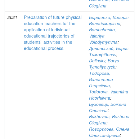
Olegivna
2021
Preparation of future physical
Борщенко, Валерія
education teachers for the
Володимирівна
;
application of individual
Borshchenko,
educational trajectories of
Valeriya
students` activities in the
Volodymyrivna
;
educational process.
Долинський, Борис
Тимофійович
;
Dolinsky, Borys
Tymofiyovych
;
Тодорова,
Валентина
Георгіївна
;
Todorova, Valentina
Heorhiivna
;
Буховець, Божена
Олегівна
;
Bukhovets, Bozhena
Olegivna
;
Погорєлова, Олена
Олександрівна
;