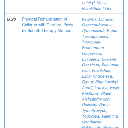
Lutskyi, Vasyl
;
Kovalchuk, Lidia
2020
Physical Rehabilitation of
Кашуба, Віталій
Children with Cerebral Palsy
Олександрович
;
by Bobath-Therapy Method
Долинський, Борис
Тимофійович
;
Тодорова,
Валентина
Георгіївна
;
Буховець, Божена
Олегівна
;
Salatenko,
Ivan
;
Kovalchuk,
Lidia
;
Andrieieva,
Olena
;
Shankovskyi,
Andrii
;
Lutskyi, Vasyl
;
Kashuba, Vitaliy
Aleksandrovich
;
Dolinsky, Borys
Tymofiyovych
;
Todorova, Valentina
Heorhiivna
;
Bukhovets, Bozhena