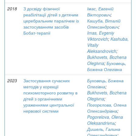
2018
З досвіду фізичної
Імас, Евгеній
реабілітації дітей з дитячим
Вікторович
;
церебральним паралічем із
Кашуба, Віталій
застосуванням засобів
Олександрович
;
Бобат-терапії
Imas, Evgeniy
Viktorovich
;
Kashuba,
Vitaliy
Aleksandrovich
;
Bukhovets, Bozhena
Olegivna
;
Буховець,
Божена Олегівна
2023
Застосування сучасних
Буховець, Божена
методів у корекції
Олегівна
;
психомоторного розвитку в
Bukhovets, Bozhena
дітей з органічними
Olegivna
;
ураженнями центральної
Погорєлова, Олена
нервової системи
Олександрівна
;
Pogorelova, Olena
Oleksandrivnа
;
Дишель, Галина
Олександрівна
;