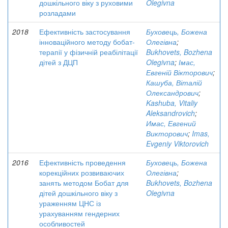
дошкільного віку з руховими
Olegivna
розладами
2018
Ефективність застосування
Буховець, Божена
інноваційного методу бобат-
Олегівна
;
терапії у фізичній реабілітації
Bukhovets, Bozhena
дітей з ДЦП
Olegivna
;
Імас,
Евгеній Вікторович
;
Кашуба, Віталій
Олександрович
;
Kashuba, Vitaliy
Aleksandrovich
;
Имас, Евгений
Викторович
;
Imas,
Evgeniy Viktorovich
2016
Ефективність проведення
Буховець, Божена
корекційних розвиваючих
Олегівна
;
занять методом Бобат для
Bukhovets, Bozhena
дітей дошкільного віку з
Olegivna
ураженням ЦНС із
урахуванням гендерних
особливостей