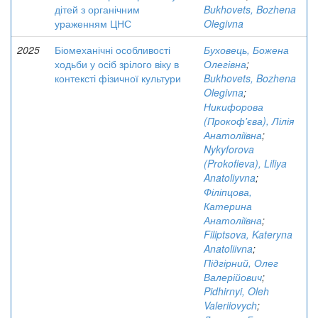
дітей з органічним
Bukhovets, Bozhena
ураженням ЦНС
Olegivna
2025
Біомеханічні особливості
Буховець, Божена
ходьби у осіб зрілого віку в
Олегівна
;
контексті фізичної культури
Bukhovets, Bozhena
Olegivna
;
Никифорова
(Прокоф'єва), Лілія
Анатоліївна
;
Nykyforova
(Prokofieva), Liliya
Anatoliyvna
;
Філіпцова,
Катерина
Анатоліївна
;
Filiptsova, Kateryna
Anatoliivna
;
Підгірний, Олег
Валерійович
;
Pidhirnyi, Oleh
Valeriiovych
;