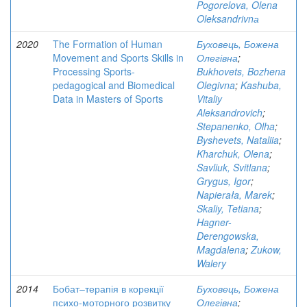
Pogorelova, Olena
Oleksandrivnа
2020
The Formation of Human
Буховець, Божена
Movement and Sports Skills in
Олегівна
;
Processing Sports-
Bukhovets, Bozhena
pedagogical and Biomedical
Olegivna
;
Kashuba,
Data in Masters of Sports
Vitaliy
Aleksandrovich
;
Stepanenko, Olha
;
Byshevets, Nataliia
;
Kharchuk, Olena
;
Savliuk, Svitlana
;
Grygus, Igor
;
Napierała, Marek
;
Skaliy, Tetiana
;
Hagner-
Derengowska,
Magdalena
;
Zukow,
Walery
2014
Бобат–терапія в корекції
Буховець, Божена
психо-моторного розвитку
Олегівна
;