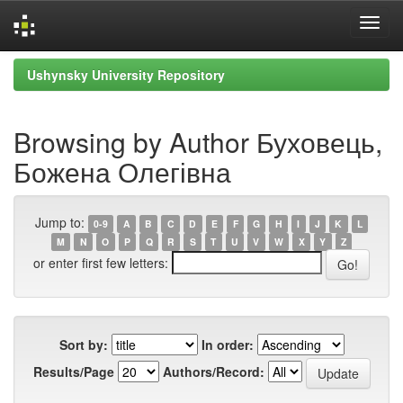
Skip
Ushynsky University Repository
navigation
Browsing by Author Буховець,
Божена Олегівна
Jump to:
0-9
A
B
C
D
E
F
G
H
I
J
K
L
M
N
O
P
Q
R
S
T
U
V
W
X
Y
Z
or enter first few letters:
Sort by:
In order:
Results/Page
Authors/Record: