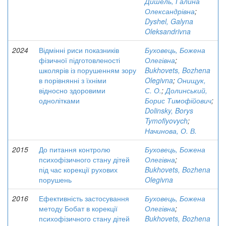
Дишель, Галина
Олександрівна
;
Dyshel, Galyna
Oleksandrivna
2024
Відмінні риси показників
Буховець, Божена
фізичної підготовленості
Олегівна
;
школярів із порушенням зору
Bukhovets, Bozhena
в порівнянні з їхніми
Olegivna
;
Онищук,
відносно здоровими
С. О.
;
Долинський,
однолітками
Борис Тимофійович
;
Dolinsky, Borys
Tymofiyovych
;
Начинова, О. В.
2015
До питання контролю
Буховець, Божена
психофізичного стану дітей
Олегівна
;
під час корекції рухових
Bukhovets, Bozhena
порушень
Olegivna
2016
Ефективність застосування
Буховець, Божена
методу Бобат в корекції
Олегівна
;
психофізичного стану дітей
Bukhovets, Bozhena