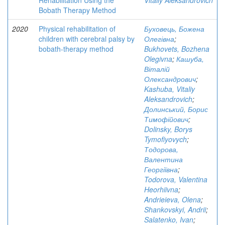
Rehabilitation Using the
Vitaliy Aleksandrovich
Bobath Therapy Method
2020
Physical rehabilitation of
Буховець, Божена
children with cerebral palsy by
Олегівна
;
bobath-therapy method
Bukhovets, Bozhena
Olegivna
;
Кашуба,
Віталій
Олександрович
;
Kashuba, Vitaliy
Aleksandrovich
;
Долинський, Борис
Тимофійович
;
Dolinsky, Borys
Tymofiyovych
;
Тодорова,
Валентина
Георгіївна
;
Todorova, Valentina
Heorhiivna
;
Andrieieva, Olena
;
Shankovskyi, Andrii
;
Salatenko, Ivan
;