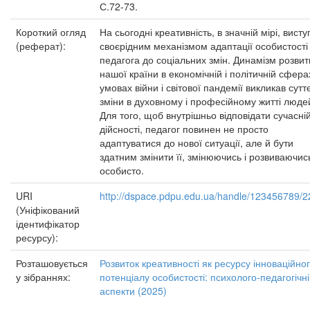
С.72-73.
Короткий огляд
На сьогодні креативність, в значній мірі, висту
(реферат):
своєрідним механізмом адаптації особистості
педагога до соціальних змін. Динамізм розвит
нашої країни в економічній і політичній сфера
умовах війни і світової пандемії викликав суттє
зміни в духовному і професійному житті людей
Для того, щоб внутрішньо відповідати сучасні
дійсності, педагог повинен не просто
адаптуватися до нової ситуації, але й бути
здатним змінити її, змінюючись і розвиваючис
особисто.
URI
http://dspace.pdpu.edu.ua/handle/123456789/
(Уніфікований
ідентифікатор
ресурсу):
Розташовується
Розвиток креативності як ресурсу інноваційно
у зібраннях:
потенціалу особистості: психолого-педагогічні
аспекти (2025)