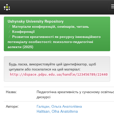
Skip
Ushynsky University Repository
navigation
Матеріали конференцій, семінарів, читань
Конференції
Розвиток креативності як ресурсу інноваційного
потенціалу особистості: психолого-педагогічні
аспекти (2025)
Будь ласка, використовуйте цей ідентифікатор, щоб
цитувати або посилатися на цей матеріал:
http://dspace.pdpu.edu.ua/handle/123456789/22440
Назва:
Педагогічна креативність у сучасному освітнь
дискурсі
Автори:
Галіцан, Ольга Анатоліївна
Halitsan, Olha Anatoliivna