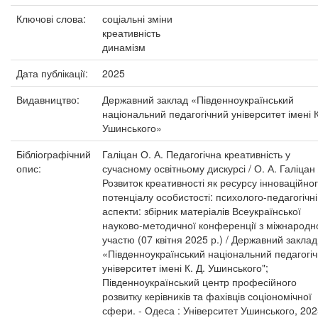
Ключові слова:
соціальні зміни
креативність
динамізм
Дата публікації:
2025
Видавництво:
Державний заклад «Південноукраїнський
національний педагогічний університет імені К
Ушинського»
Бібліографічний
Галіцан О. А. Педагогічна креативність у
опис:
сучасному освітньому дискурсі / О. А. Галіцан 
Розвиток креативності як ресурсу інноваційно
потенціалу особистості: психолого-педагогічні
аспекти: збірник матеріалів Всеукраїнської
науково-методичної конференції з міжнарод
участю (07 квітня 2025 р.) / Державний заклад
«Південноукраїнський національний педагогі
університет імені К. Д. Ушинського";
Південноукраїнський центр професійного
розвитку керівників та фахівців соціономічної
сфери. - Одеса : Університет Ушинського, 202