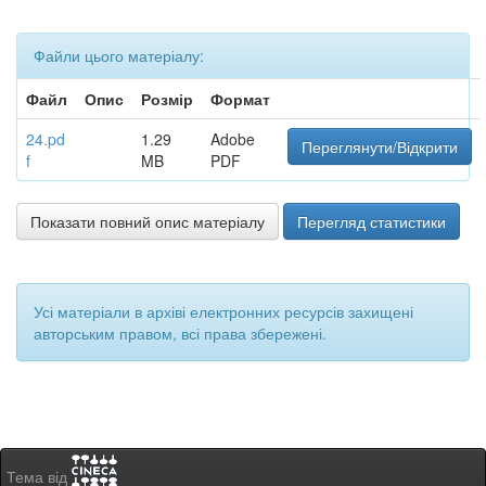
Файли цього матеріалу:
Файл
Опис
Розмір
Формат
24.pd
1.29
Adobe
Переглянути/Відкрити
f
MB
PDF
Показати повний опис матеріалу
Перегляд статистики
Усі матеріали в архіві електронних ресурсів захищені
авторським правом, всі права збережені.
Тема від